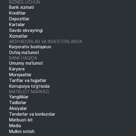
BIZNES UCHUN
Bank xizmati
Kreditlar
Depozitlar
Kartalar
Savdo ekvayringi
Xizmatlar
AKSIYADORLAR VA INVESTORLARGA
Korporativ boshqaruv
Ochiq ma’lumot
BANK HAQIDA
Umumiy ma’lumot
Karyera
Murojaatlar
Tariflar va hujjatlar
Korrupsiya to’g’risida
MATBUOT MARKAZI
Yangiliklar
Tadbirlar
Aksiyalar
Tenderlar va konkurslar
Matbuot-kit
Media
Mulkni sotish