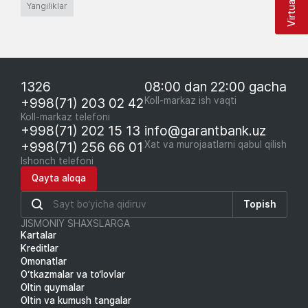
Yangiliklar
1326
08:00 dan 22:00 gacha
+998(71) 203 02 42
Koll-markaz ish vaqti
Koll-markaz telefoni
+998(71) 202 15 13
info@garantbank.uz
+998(71) 256 66 01
Xat va murojaatlarni qabul qilish
Ishonch telefoni
Qayta aloqa
Topish
JISMONIY SHAXSLARGA
Kartalar
Kreditlar
Omonatlar
O‘tkazmalar va to‘lovlar
Oltin quymalar
Oltin va kumush tangalar