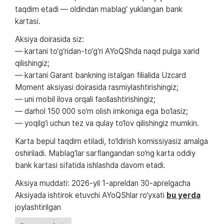
taqdim etadi — oldindan mablag‘ yuklangan bank
kartasi.
Aksiya doirasida siz:
— kartani to‘g‘ridan-to‘g‘ri AYoQShda naqd pulga xarid
qilishingiz;
— kartani Garant bankning istalgan filialida Uzcard
Moment aksiyasi doirasida rasmiylashtirishingiz;
— uni mobil ilova orqali faollashtirishingiz;
— darhol 150 000 so‘m olish imkoniga ega bo‘lasiz;
— yoqilg‘i uchun tez va qulay to‘lov qilishingiz mumkin.
Karta bepul taqdim etiladi, to‘ldirish komissiyasiz amalga
oshiriladi. Mablag‘lar sarflangandan so‘ng karta oddiy
bank kartasi sifatida ishlashda davom etadi.
Aksiya muddati: 2026-yil 1-apreldan 30-aprelgacha
Aksiyada ishtirok etuvchi AYoQShlar ro‘yxati
bu yerda
joylashtirilgan