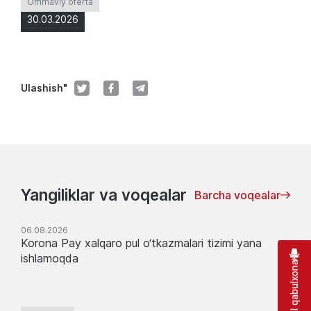
Ommaviy oferta
30.03.2026
Ulashish"
Yangiliklar va voqealar
Barcha voqealar
06.08.2026
Korona Pay xalqaro pul o‘tkazmalari tizimi yana
ishlamoqda
Virtual qabulxona