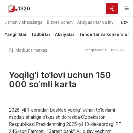
1326
Jismoniy shaxslarga
Biznes uchun
Aksiyadorlar va investorlarg
uz
Yangiliklar
Tadbirlar
Aksiyalar
Tenderlar va konkurslar
Matbuot markazi
Yangilandi: 30.03.2026
Yoqilg‘i to‘lovi uchun 150
000 so‘mli karta
2026-yil 1-apreldan boshlab yoqilg‘i uchun to‘lovlarni
naqdsiz shaklga o‘tkazish doirasida O‘zbekiston
Respublikasi Prezidentining 2025-yil 10-dekabrdagi PF-
246-son Farmoni, “Garant bank” AJ qulay yechimni