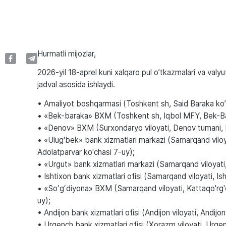
Hurmatli mijozlar,
2026-yil 18-aprel kuni xalqaro pul o’tkazmalari va valy
jadval asosida ishlaydi.
• Amaliyot boshqarmasi (Toshkent sh, Said Baraka ko’
• «Bek-baraka» BXM (Toshkent sh, Iqbol MFY, Bek-B
• «Denov» BXM (Surxondaryo viloyati, Denov tumani, Mu
• «Ulug'bek» bank xizmatlari markazi (Samarqand viloya
Adolatparvar ko'chasi 7-uy);
• «Urgut» bank xizmatlari markazi (Samarqand viloyati,
• Ishtixon bank xizmatlari ofisi (Samarqand viloyati, Ish
• «Soʻgʻdiyona» BXM (Samarqand viloyati, Kattaqo'rg'
uy);
• Andijon bank xizmatlari ofisi (Andijon viloyati, Andijon
• Urgench bank xizmatlari ofisi (Xorazm viloyati, Urg