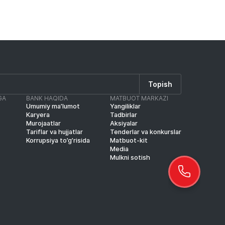
Topish
GA
BANK HAQIDA
MATBUOT MARKAZI
Umumiy ma’lumot
Yangiliklar
Karyera
Tadbirlar
Murojaatlar
Aksiyalar
Tariflar va hujjatlar
Tenderlar va konkurslar
Korrupsiya to’g’risida
Matbuot-kit
Media
Mulkni sotish