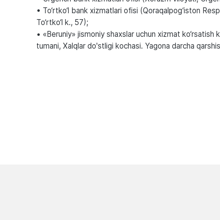
• To‘rtko‘l bank xizmatlari ofisi (Qoraqalpog‘iston Res
To‘rtko‘l k., 57);
• «Beruniy» jismoniy shaxslar uchun xizmat ko‘rsatish 
tumani, Xalqlar do'stligi kochasi. Yagona darcha qarshis