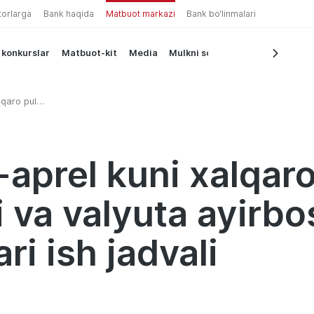
torlarga
Bank haqida
Matbuot markazi
Bank bo‘linmalari
 konkurslar
Matbuot-kit
Media
Mulkni sotish
lqaro pul
ayirboshlash
-aprel kuni xalqaro
i va valyuta ayirb
i ish jadvali