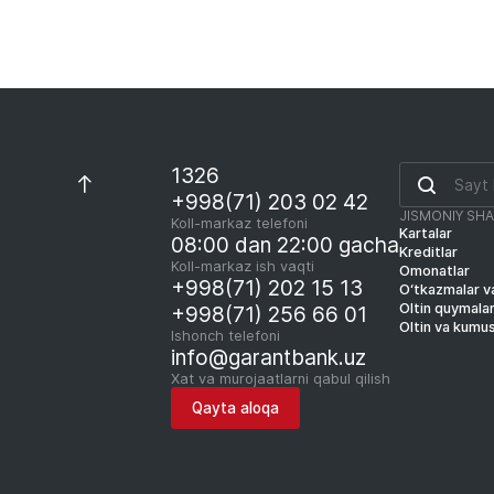
1326
+998(71) 203 02 42
JISMONIY SH
Koll-markaz telefoni
Kartalar
08:00 dan 22:00 gacha
Kreditlar
Koll-markaz ish vaqti
Omonatlar
+998(71) 202 15 13
O‘tkazmalar va
Oltin quymala
+998(71) 256 66 01
Oltin va kumu
Ishonch telefoni
info@garantbank.uz
Xat va murojaatlarni qabul qilish
Qayta aloqa