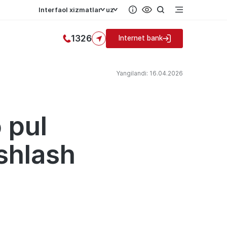
Interfaol xizmatlar
uz
1326
Internet bank
Yangilandi: 16.04.2026
 pul
oshlash