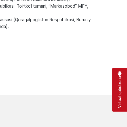
publikasi, To‘rtko‘l tumani, “Markazobod” MFY,
kassasi (Qoraqalpog'iston Respublikasi, Beruniy
ida).
Virtual qabulxona