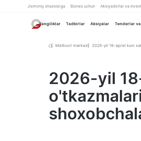
Jismoniy shaxslarga
Biznes uchun
Aksiyadorlar va inves
Yangiliklar
Tadbirlar
Aksiyalar
Tenderlar va
Matbuot markazi
2026-yil 18-aprel kuni xa
o'tkazmalari va valyuta 
shoxobchalari ish jadvali
2026-yil 18
o'tkazmalar
shoxobchalar