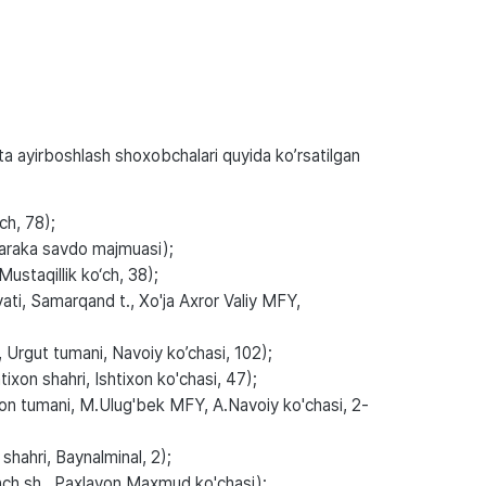
uta ayirboshlash shoxobchalari quyida ko’rsatilgan
ch, 78);
araka savdo majmuasi);
staqillik ko‘ch, 38);
ti, Samarqand t., Xo'ja Axror Valiy MFY,
 Urgut tumani, Navoiy ko’chasi, 102);
tixon shahri, Ishtixon ko'chasi, 47);
on tumani, M.Ulug'bek MFY, A.Navoiy ko'chasi, 2-
 shahri, Baynalminal, 2);
ench sh., Paxlavon Maxmud ko'chasi);