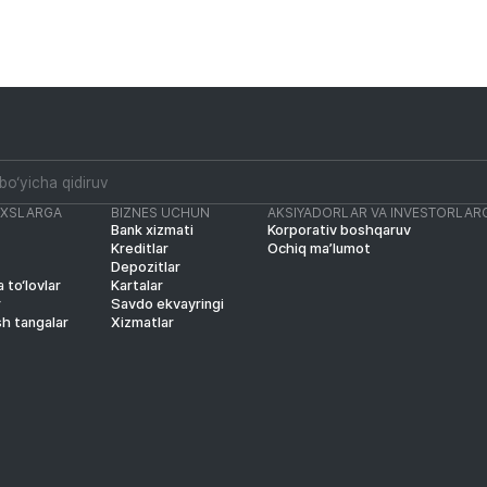
AXSLARGA
BIZNES UCHUN
AKSIYADORLAR VA INVESTORLAR
Bank xizmati
Korporativ boshqaruv
Kreditlar
Ochiq ma’lumot
Depozitlar
 to‘lovlar
Kartalar
r
Savdo ekvayringi
sh tangalar
Xizmatlar