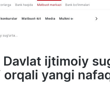
torlarga
Bank haqida
Matbuot markazi
Bank bo‘linmalari
 konkurslar
Matbuot-kit
Media
Mulkni sotish
iy sug‘urta
 nafaqalar
Davlat ijtimoiy su
 orqali yangi nafa