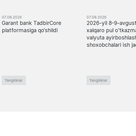
07.08.2026
07.08.2026
Garant bank TadbirCore
2026-yil 8-9-avgust
platformasiga qo‘shildi
xalqaro pul o'tkazma
valyuta ayirboshlas
shoxobchalari ish ja
Yangiliklar
Yangiliklar