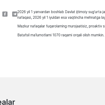
2026 yil 1 yanvardan boshlab Davlat ijtimoiy sug‘urta 
nafaqasi, 2026 yil 1 iyuldan esa vaqtincha mehnatga layo
Mazkur nafaqalar fuqarolarning murojaatisiz, proaktiv s
Batafsil ma’lumotlarni 1070 raqami orqali olish mumkin.
ealar