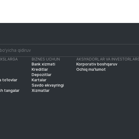
AXSLARGA
BIZNES UCHUN
AKSIYADORLAR VA INVESTORLAR
Bank xizmati
Korporativ boshqaruv
Kreditlar
Ochiq ma’lumot
Depozitlar
 to‘lovlar
Kartalar
r
Savdo ekvayringi
sh tangalar
Xizmatlar