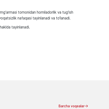
jamg‘armasi tomonidan homiladorlik va tug‘ish
qatsizlik nafaqasi tayinlanadi va to‘lanadi.
haklda tayinlanadi.
Barcha voqealar