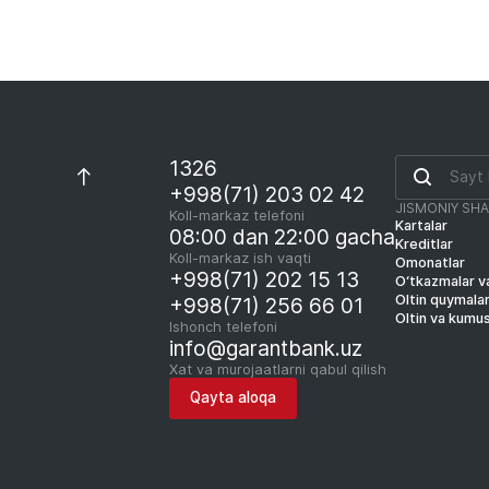
1326
+998(71) 203 02 42
JISMONIY SH
Koll-markaz telefoni
Kartalar
08:00 dan 22:00 gacha
Kreditlar
Koll-markaz ish vaqti
Omonatlar
+998(71) 202 15 13
O‘tkazmalar va
Oltin quymala
+998(71) 256 66 01
Oltin va kumu
Ishonch telefoni
info@garantbank.uz
Xat va murojaatlarni qabul qilish
Qayta aloqa