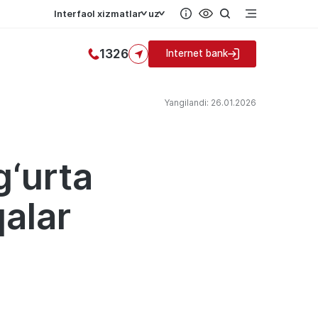
Interfaol xizmatlar
uz
1326
Internet bank
Yangilandi: 26.01.2026
g‘urta
qalar