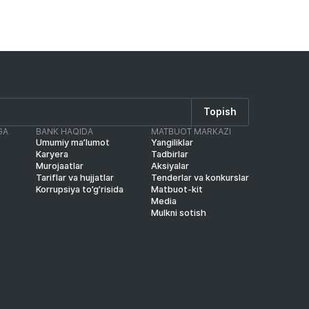
Topish
GA
BANK HAQIDA
MATBUOT MARKAZI
Umumiy ma’lumot
Yangiliklar
Karyera
Tadbirlar
Murojaatlar
Aksiyalar
Tariflar va hujjatlar
Tenderlar va konkurslar
Korrupsiya to’g’risida
Matbuot-kit
Media
Mulkni sotish