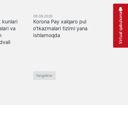
Virtual qabulxona
06.08.2026
03.08.2
 kunlari
Korona Pay xalqaro pul
Mobil 
lari va
o‘tkazmalari tizimi yana
rasmiy
h
ishlamoqda
vaqtin
dvali
Yangiliklar
Yangilik