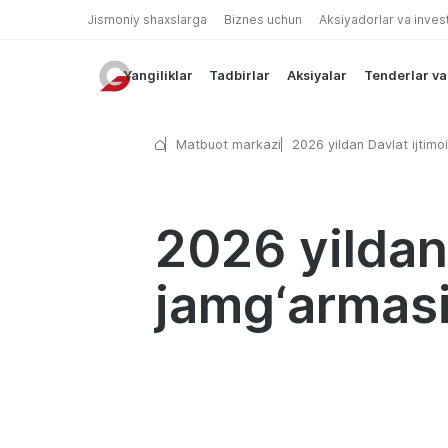
Jismoniy shaxslarga
Biznes uchun
Aksiyadorlar va inves
Yangiliklar
Tadbirlar
Aksiyalar
Tenderlar va
Matbuot markazi
2026 yildan Davlat ijtimo
jamg‘armasi orqali yangi
2026 yildan 
jamg‘armasi