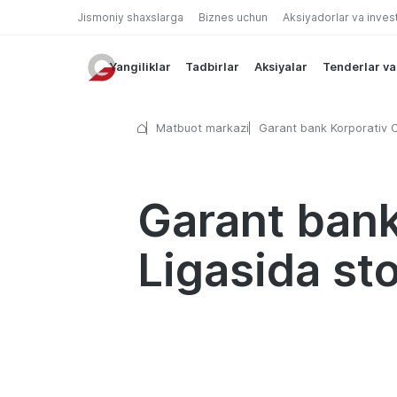
Jismoniy shaxslarga
Biznes uchun
Aksiyadorlar va inves
Yangiliklar
Tadbirlar
Aksiyalar
Tenderlar va
Matbuot markazi
Garant bank Korporativ 
Ligasida stol tennisi bo'y
etdi
Garant bank
Ligasida sto