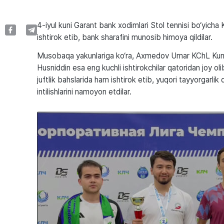
4-iyul kuni Garant bank xodimlari Stol tennisi bo‘yich
ishtirok etib, bank sharafini munosib himoya qildilar.
Musobaqa yakunlariga ko‘ra, Axmedov Umar KChL Kumus
Husniddin esa eng kuchli ishtirokchilar qatoridan joy olib
juftlik bahslarida ham ishtirok etib, yuqori tayyorgarlik
intilishlarini namoyon etdilar.