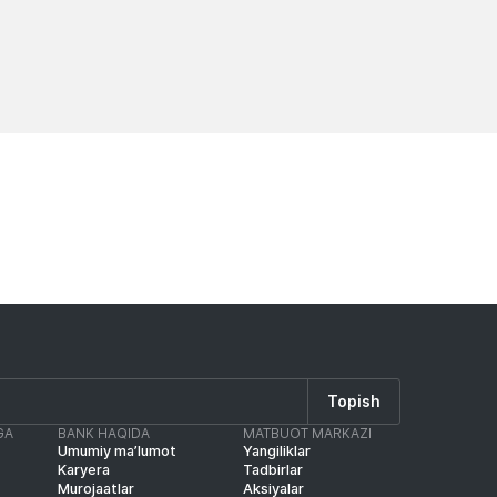
Yangiliklar
Yangilik
Topish
GA
BANK HAQIDA
MATBUOT MARKAZI
Umumiy ma’lumot
Yangiliklar
Karyera
Tadbirlar
Murojaatlar
Aksiyalar