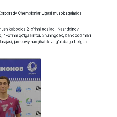
a Korporativ Chempionlar Ligasi musobaqalarida
h kubogida 2-o‘rinni egalladi, Nasriddinov
, 4-o‘rinni qo‘lga kiritdi. Shuningdek, bank xodimlari
 darajasi, jamoaviy hamjihatlik va g‘alabaga bo‘lgan