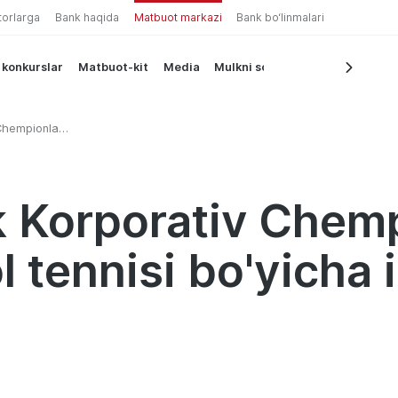
torlarga
Bank haqida
Matbuot markazi
Bank bo‘linmalari
 konkurslar
Matbuot-kit
Media
Mulkni sotish
Chempionlar
icha ishtirok
 Korporativ Chemp
l tennisi bo'yicha i