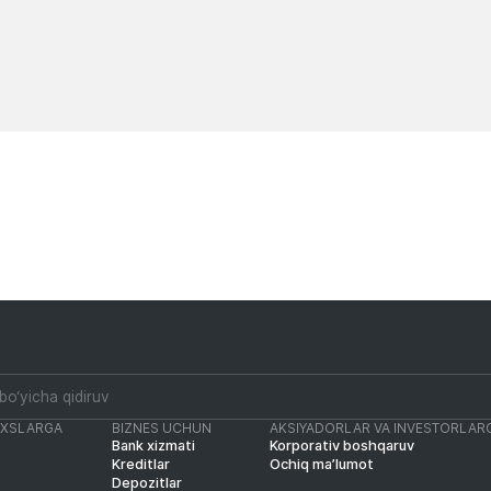
Yangiliklar
Yangiliklar
AXSLARGA
BIZNES UCHUN
AKSIYADORLAR VA INVESTORLAR
Bank xizmati
Korporativ boshqaruv
Kreditlar
Ochiq ma’lumot
Depozitlar