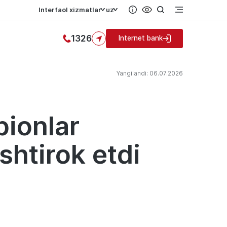
Interfaol xizmatlar
uz
1326
Internet bank
Yangilandi: 06.07.2026
ionlar
shtirok etdi