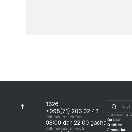
Yangiliklar
1326
+998(71) 203 02 42
JISMONIY SH
Koll-markaz telefoni
Kartalar
08:00 dan 22:00 gacha
Kreditlar
Koll-markaz ish vaqti
Omonatlar