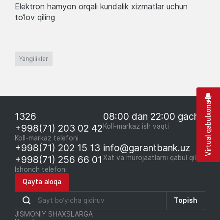
Elektron hamyon orqali kundalik xizmatlar uchun
to‘lov qiling
Yangiliklar
Virtual qabulxona
1326
08:00 dan 22:00 gacha
+998(71) 203 02 42
Koll-markaz ish vaqti
Koll-markaz telefoni
+998(71) 202 15 13
info@garantbank.uz
+998(71) 256 66 01
Xat va murojaatlarni qabul qilish
Ishonch telefoni
Qayta aloqa
Topish
JISMONIY SHAXSLARGA