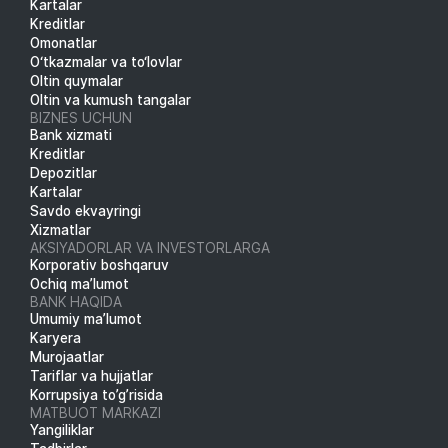
Kartalar
Kreditlar
Omonatlar
O‘tkazmalar va to‘lovlar
Oltin quymalar
Oltin va kumush tangalar
BIZNES UCHUN
Bank xizmati
Kreditlar
Depozitlar
Kartalar
Savdo ekvayringi
Xizmatlar
AKSIYADORLAR VA INVESTORLARGA
Korporativ boshqaruv
Ochiq ma’lumot
BANK HAQIDA
Umumiy ma’lumot
Karyera
Murojaatlar
Tariflar va hujjatlar
Korrupsiya to’g’risida
MATBUOT MARKAZI
Yangiliklar