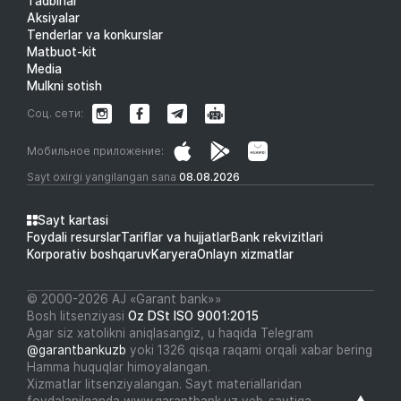
Tadbirlar
Aksiyalar
Tenderlar va konkurslar
Matbuot-kit
Media
Mulkni sotish
Соц. сети:
Мобильное приложение:
Sayt oxirgi yangilangan sana
08.08.2026
Sayt kartasi
Foydali resurslar
Tariflar va hujjatlar
Bank rekvizitlari
Korporativ boshqaruv
Karyera
Onlayn xizmatlar
© 2000-2026 АJ «Garant bank»»
Bosh litsenziyasi
Oz DSt ISO 9001:2015
Agar siz xatolikni aniqlasangiz, u haqida Telegram
@garantbankuzb
yoki 1326 qisqa raqami orqali xabar bering
Hamma huquqlar himoyalangan.
Xizmatlar litsenziyalangan. Sayt materiallaridan
foydalanilganda www.garantbank.uz veb-saytiga