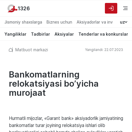
1326
Jismoniy shaxslarga
Biznes uchun
Aksiyadorlar va investorlarg
uz
Yangiliklar
Tadbirlar
Aksiyalar
Tenderlar va konkurslar
Matbuot markazi
Yangilandi: 22.07.2023
Bankomatlarning
relokatsiyasi bo’yicha
murojaat
Hurmatli mijozlar, «Garant bank» aksiyadorlik jamiyatining
bankomatlar turar joyining relokatsiya ishlari olib