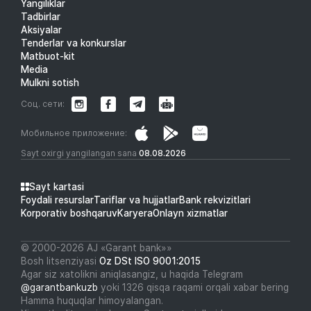
Yangiliklar
Tadbirlar
Aksiyalar
Tenderlar va konkurslar
Matbuot-kit
Media
Mulkni sotish
Соц. сети:
Мобильное приложение:
Sayt oxirgi yangilangan sana
08.08.2026
Sayt kartasi
Foydali resurslar
Tariflar va hujjatlar
Bank rekvizitlari
Korporativ boshqaruv
Karyera
Onlayn xizmatlar
© 2000-2026 АJ «Garant bank»»
Bosh litsenziyasi
Oz DSt ISO 9001:2015
Agar siz xatolikni aniqlasangiz, u haqida Telegram
@garantbankuzb
yoki 1326 qisqa raqami orqali xabar bering
Hamma huquqlar himoyalangan.