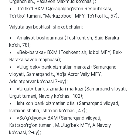
Urgench sh., Paxlavon Maxmud ko'chasi);
• To‘rtko‘l BXM (Qoraqalpog‘iston Respublikasi,
To‘rtko‘l tumani, “Markazobod” MFY, To‘rtko‘l k., 57).
Valyuta ayirboshlash shoxobchalari:
• Amaliyot boshqarmasi (Toshkent sh, Said Baraka
ko’ch, 78);
• «Bek-baraka» BXM (Toshkent sh, Iqbol MFY, Bek-
Baraka savdo majmuasi);
• «Ulug'bek» bank xizmatlari markazi (Samarqand
viloyati, Samarqand t., Xo'ja Axror Valiy MFY,
Adolatparvar ko'chasi 7-uy);
• «Urgut» bank xizmatlari markazi (Samarqand viloyati,
Urgut tumani, Navoiy ko’chasi, 102);
• Ishtixon bank xizmatlari ofisi (Samarqand viloyati,
Ishtixon shahri, Ishtixon ko'chasi, 47);
• «Soʻgʻdiyona» BXM (Samarqand viloyati,
Kattaqo'rg'on tumani, M.Ulug'bek MFY, A.Navoiy
ko'chasi, 2-uy);