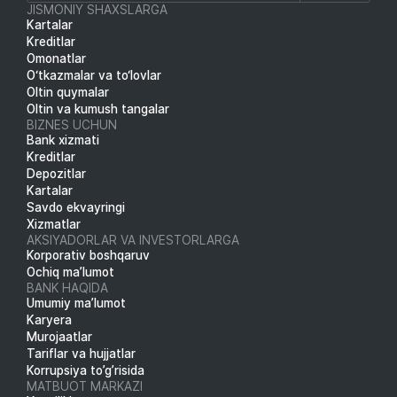
JISMONIY SHAXSLARGA
Kartalar
Kreditlar
Omonatlar
O‘tkazmalar va to‘lovlar
Oltin quymalar
Oltin va kumush tangalar
BIZNES UCHUN
Bank xizmati
Kreditlar
Depozitlar
Kartalar
Savdo ekvayringi
Xizmatlar
AKSIYADORLAR VA INVESTORLARGA
Korporativ boshqaruv
Ochiq ma’lumot
BANK HAQIDA
Umumiy ma’lumot
Karyera
Murojaatlar
Tariflar va hujjatlar
Korrupsiya to’g’risida
MATBUOT MARKAZI