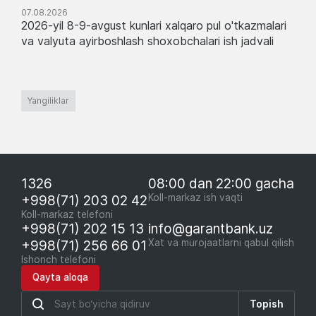
07.08.2026
2026-yil 8-9-avgust kunlari xalqaro pul o'tkazmalari
va valyuta ayirboshlash shoxobchalari ish jadvali
Yangiliklar
1326
08:00 dan 22:00 gacha
+998(71) 203 02 42
Koll-markaz ish vaqti
Koll-markaz telefoni
+998(71) 202 15 13
info@garantbank.uz
+998(71) 256 66 01
Xat va murojaatlarni qabul qilish
Ishonch telefoni
Qayta aloqa
Topish