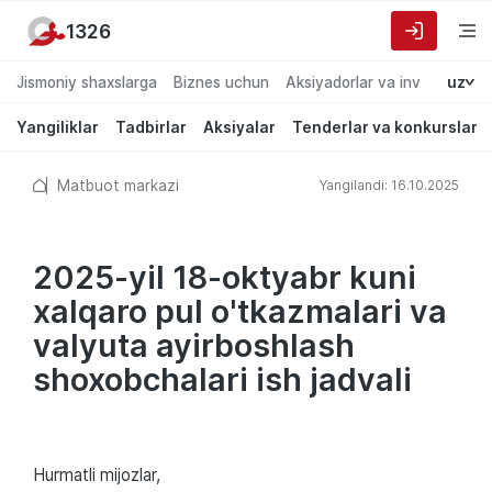
1326
Jismoniy shaxslarga
Biznes uchun
Aksiyadorlar va investorlarg
uz
Yangiliklar
Tadbirlar
Aksiyalar
Tenderlar va konkurslar
Matbuot markazi
Yangilandi: 16.10.2025
2025-yil 18-oktyabr kuni
xalqaro pul o'tkazmalari va
valyuta ayirboshlash
shoxobchalari ish jadvali
Hurmatli mijozlar,