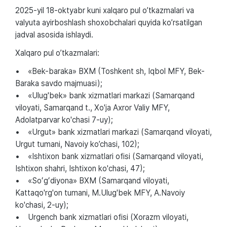
2025-yil 18-oktyabr kuni xalqaro pul o’tkazmalari va
valyuta ayirboshlash shoxobchalari quyida ko’rsatilgan
jadval asosida ishlaydi.
Xalqaro pul o’tkazmalari:
• «Bek-baraka» BXM (Toshkent sh, Iqbol MFY, Bek-
Baraka savdo majmuasi);
• «Ulug'bek» bank xizmatlari markazi (Samarqand
viloyati, Samarqand t., Xo'ja Axror Valiy MFY,
Adolatparvar ko'chasi 7-uy);
• «Urgut» bank xizmatlari markazi (Samarqand viloyati,
Urgut tumani, Navoiy ko’chasi, 102);
• «Ishtixon bank xizmatlari ofisi (Samarqand viloyati,
Ishtixon shahri, Ishtixon ko'chasi, 47);
• «Soʻgʻdiyona» BXM (Samarqand viloyati,
Kattaqo'rg'on tumani, M.Ulug'bek MFY, A.Navoiy
ko'chasi, 2-uy);
• Urgench bank xizmatlari ofisi (Xorazm viloyati,