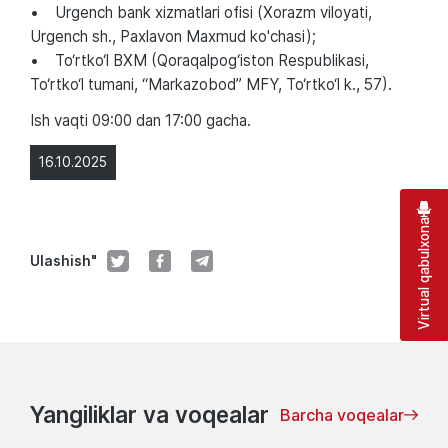
• Urgench bank xizmatlari ofisi (Xorazm viloyati,
Urgench sh., Paxlavon Maxmud ko'chasi);
• To‘rtko‘l BXM (Qoraqalpog‘iston Respublikasi,
To‘rtko‘l tumani, “Markazobod” MFY, To‘rtko‘l k., 57).
Ish vaqti 09:00 dan 17:00 gacha.
16.10.2025
Virtual qabulxona
Ulashish"
Yangiliklar va voqealar
Barcha voqealar