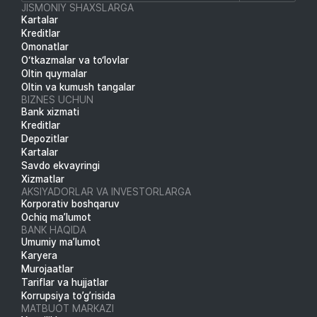
JISMONIY SHAXSLARGA
Kartalar
Kreditlar
Omonatlar
O‘tkazmalar va to‘lovlar
Oltin quymalar
Oltin va kumush tangalar
BIZNES UCHUN
Bank xizmati
Kreditlar
Depozitlar
Kartalar
Savdo ekvayringi
Xizmatlar
AKSIYADORLAR VA INVESTORLARGA
Korporativ boshqaruv
Ochiq ma’lumot
BANK HAQIDA
Umumiy ma’lumot
Karyera
Murojaatlar
Tariflar va hujjatlar
Korrupsiya to’g’risida
MATBUOT MARKAZI