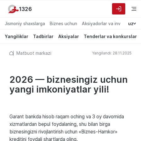
1326
Jismoniy shaxslarga
Biznes uchun
Aksiyadorlar va investorlarg
uz
Yangiliklar
Tadbirlar
Aksiyalar
Tenderlar va konkurslar
Matbuot markazi
Yangilandi: 28.11.2025
2026 — biznesingiz uchun
yangi imkoniyatlar yili!
Garant bankda hisob raqam oching va 3 oy davomida
xizmatlardan bepul foydalaning, shu bilan birga
biznesingizni rivojlantirish uchun «Biznes-Hamkor»
kreditini foydali shartlarda oling.