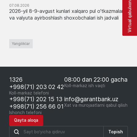
Virtual qabulxona
07.08.2026
2026-yil 8-9-avgust kunlari xalqaro pul o'tkazmalari
va valyuta ayirboshlash shoxobchalari ish jadvali
Yangiliklar
1326
08:00 dan 22:00 gacha
+998(71) 203 02 42
Koll-markaz ish vaqti
Koll-markaz telefoni
+998(71) 202 15 13
info@garantbank.uz
+998(71) 256 66 01
Xat va murojaatlarni qabul qilish
Ishonch telefoni
Qayta aloqa
Topish