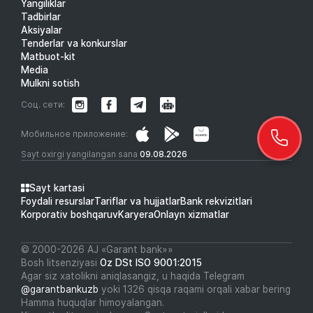
Yangiliklar
Tadbirlar
Aksiyalar
Tenderlar va konkurslar
Matbuot-kit
Media
Mulkni sotish
Соц. сети:
Мобильное приложение:
Sayt oxirgi yangilangan sana
09.08.2026
Sayt kartasi
Foydali resurslar
Tariflar va hujjatlar
Bank rekvizitlari
Korporativ boshqaruv
Karyera
Onlayn xizmatlar
© 2000-2026 АJ «Garant bank»»
Bosh litsenziyasi
Oz DSt ISO 9001:2015
Agar siz xatolikni aniqlasangiz, u haqida Telegram
@garantbankuzb
yoki 1326 qisqa raqami orqali xabar bering
Hamma huquqlar himoyalangan.