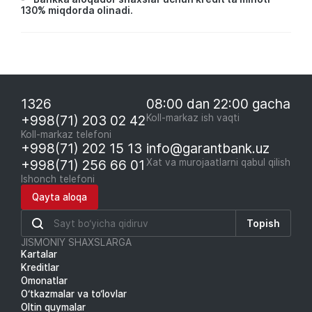
130% miqdorda olinadi.
1326
08:00 dan 22:00 gacha
+998(71) 203 02 42
Koll-markaz ish vaqti
Koll-markaz telefoni
+998(71) 202 15 13
info@garantbank.uz
+998(71) 256 66 01
Xat va murojaatlarni qabul qilish
Ishonch telefoni
Qayta aloqa
Topish
JISMONIY SHAXSLARGA
Kartalar
Kreditlar
Omonatlar
O‘tkazmalar va to‘lovlar
Oltin quymalar