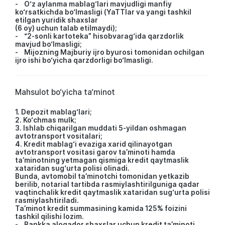
- O‘z aylanma mablag‘lari mavjudligi manfiy
ko‘rsatkichda bo‘lmasligi (YaTTlar va yangi tashkil
etilgan yuridik shaxslar
(6 oy) uchun talab etilmaydi);
- “2-sonli kartoteka” hisobvarag‘ida qarzdorlik
mavjud bo‘lmasligi;
- Mijozning Majburiy ijro byurosi tomonidan ochilgan
ijro ishi bo‘yicha qarzdorligi bo‘lmasligi.
Mahsulot bo‘yicha ta‘minot
1. Depozit mablag‘lari;
2. Ko‘chmas mulk;
3. Ishlab chiqarilgan muddati 5-yildan oshmagan
avtotransport vositalari;
4. Kredit mablag‘i evaziga xarid qilinayotgan
avtotransport vositasi garov ta’minoti hamda
ta’minotning yetmagan qismiga kredit qaytmaslik
xataridan sug‘urta polisi olinadi.
Bunda, avtomobil ta’minotchi tomonidan yetkazib
berilib, notarial tartibda rasmiylashtirilguniga qadar
vaqtinchalik kredit qaytmaslik xataridan sug‘urta polisi
rasmiylashtiriladi.
Ta’minot kredit summasining kamida 125% foizini
tashkil qilishi lozim.
- Bankka aloqador shaxslar uchun kredit ta’minoti