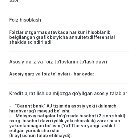
33%
Foiz hisoblash
Foizlar o‘zgarmas stavkada har kuni hisoblanib,
belgilangan grafik bo‘yicha annuitet/differensial
shaklda so‘ndiriladi
Asosiy qarz va foiz to‘lovlarini to‘lash davri
Asosiy qarz va foiz to‘lovlari - har oyda;
Kredit ajratilishida mijozga qo‘yilgan asosiy talablar
- “Garant bank” AJ tizimida asosiy yoki ikkilamchi
hisobvarag‘i mavjud bo‘lishi;
- Moliyaviy natijalar to‘g‘risida hisobot (2-son shakl)
oxirgi hisobot davri (yillik yoki choraklik) zarar bilan
yakunlanmagan bo‘lishi (YaTTlar va yangi tashkil
etilgan yuridik shaxslar
(6 oy) uchun talab etilmaydi);