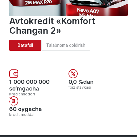
Avtokredit «Komfort
Changan 2»
Batafsil
Talabnoma qoldirish
1 000 000 000
0,0 %dan
so‘mgacha
foiz stavkasi
kredit miqdori
60 oygacha
kredit muddati