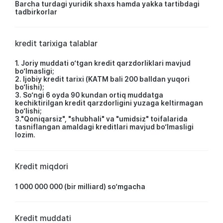
Barcha turdagi yuridik shaxs hamda yakka tartibdagi
tadbirkorlar
kredit tarixiga talablar
1. Joriy muddati o‘tgan kredit qarzdorliklari mavjud
bo‘lmasligi;
2. Ijobiy kredit tarixi (KATM bali 200 balldan yuqori
bo‘lishi);
3. So‘ngi 6 oyda 90 kundan ortiq muddatga
kechiktirilgan kredit qarzdorligini yuzaga keltirmagan
bo‘lishi;
3."Qoniqarsiz", "shubhali" va "umidsiz" toifalarida
tasniflangan amaldagi kreditlari mavjud bo‘lmasligi
lozim.
Kredit miqdori
1 000 000 000 (bir milliard) so‘mgacha
Kredit muddati