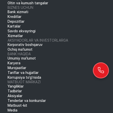
Oltin va kumush tangalar
BIZNES UCHUN
Bank xizmati
Kreditlar
Depozitlar
Kartalar
Savdo ekvayringi
Xizmatlar
AKSIYADORLAR VA INVESTORLARGA
Korporativ boshqaruv
Ochiq ma’lumot
BANK HAQIDA
Umumiy ma’lumot
Karyera
Murojaatlar
Tariflar va hujjatlar
Korrupsiya to’g’risida
MATBUOT MARKAZI
Yangiliklar
Tadbirlar
Aksiyalar
Tenderlar va konkurslar
Matbuot-kit
Media