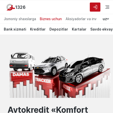
1326
Jismoniy shaxslarga
Biznes uchun
Aksiyadorlar va investorlarg
uz
Bank xizmati
Kreditlar
Depozitlar
Kartalar
Savdo ekvay
Garant
default.Лучшие
предложения
Bank
для
частных
лиц
Avtokredit «Komfort