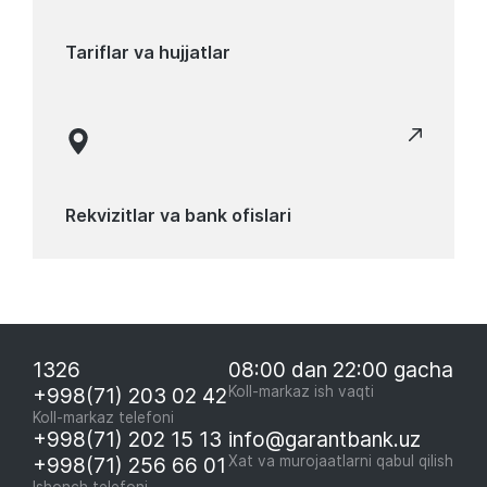
Tariflar va hujjatlar
Rekvizitlar va bank ofislari
1326
08:00 dan 22:00 gacha
+998(71) 203 02 42
Koll-markaz ish vaqti
Koll-markaz telefoni
+998(71) 202 15 13
info@garantbank.uz
+998(71) 256 66 01
Xat va murojaatlarni qabul qilish
Ishonch telefoni