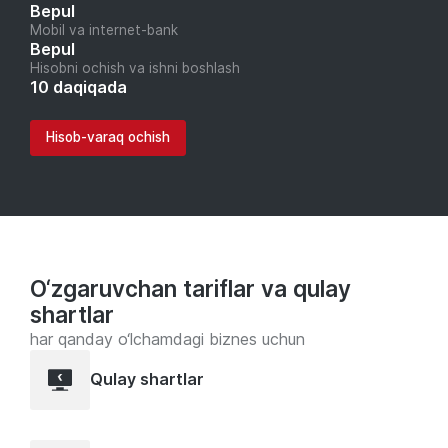
Bepul
Mobil va internet-bank
Bepul
Hisobni ochish va ishni boshlash
10 daqiqada
Hisob-varaq ochish
O‘zgaruvchan tariflar va qulay
shartlar
har qanday o‘lchamdagi biznes uchun
Qulay shartlar