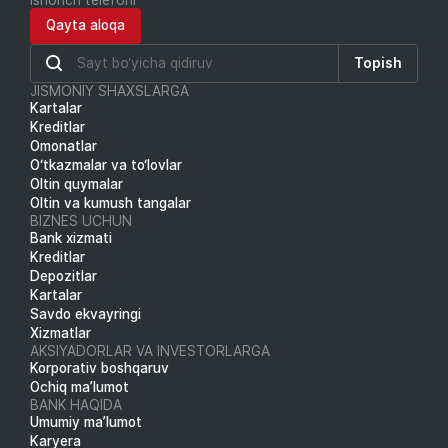
Qayta aloqa
Topish
JISMONIY SHAXSLARGA
Kartalar
Kreditlar
Omonatlar
O‘tkazmalar va to‘lovlar
Oltin quymalar
Oltin va kumush tangalar
BIZNES UCHUN
Bank xizmati
Kreditlar
Depozitlar
Kartalar
Savdo ekvayringi
Xizmatlar
AKSIYADORLAR VA INVESTORLARGA
Korporativ boshqaruv
Ochiq ma’lumot
BANK HAQIDA
Umumiy ma’lumot
Karyera