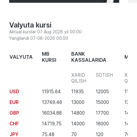
Valyuta kursi
Aktual kurslar 07 Aug 2026 yil 00:00
Yangilandi 07-08-2026 00:00
MB
BANK
VALYUTA
MOBI
KURSI
KASSALARIDA
XARID
SOTISH
XARI
QILISH
QILIS
USD
11915.64
11935
12005
11900
EUR
13749.46
13000
15000
1300
GBP
16034.88
14800
17700
1480
CHF
14719.75
14000
16000
1400
JPY
75.48
70
120
70