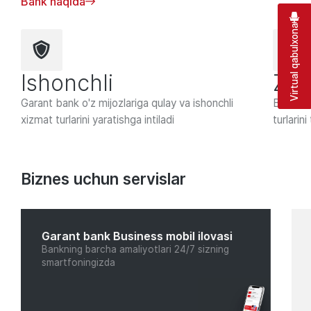
Bank haqida
Virtual qabulxona
Ishonchli
Zam
Garant bank o'z mijozlariga qulay va ishonchli
Barcha m
xizmat turlarini yaratishga intiladi
turlarini
Biznes uchun servislar
Garant bank Business mobil ilovasi
Bankning barcha amaliyotlari 24/7 sizning
smartfoningizda