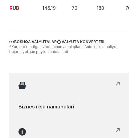
RUB
146.19
70
180
70
BOSHQA VALYUTALAR
VALYUTA KONVERTERI
*Kurs ko‘rsatilgan vaqt uchun amal qiladi. Aniq kurs amaliyot
bajarilayotgan paytda aniqlanadi
Полезные
ссылки
Biznes reja namunalari