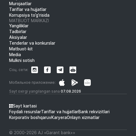
Murojaatlar
Tariflar va hujjatlar
Korrupsiya to’g’risida
MATBUOT MARKAZI
Yangiliklar
Tadbirlar
Aksiyalar
Tenderlar va konkurslar
Matbuot-kit
Media
Mulkni sotish
Соц. сети:
Мобильное приложение:
Sayt oxirgi yangilangan sana
07.08.2026
Sayt kartasi
Foydali resurslar
Tariflar va hujjatlar
Bank rekvizitlari
Korporativ boshqaruv
Karyera
Onlayn xizmatlar
© 2000-2026 АJ «Garant bank»»