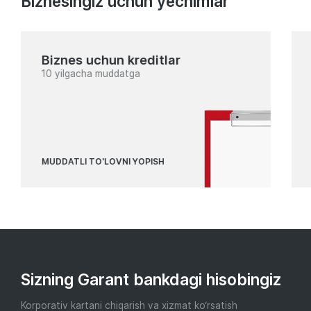
Biznesingiz uchun yechimlar
Biznes uchun kreditlar
10 yilgacha muddatga
MUDDATLI TO'LOVNI YOPISH
Sizning Garant bankdagi hisobingiz
Korporativ kartani chiqarish va xizmat ko‘rsatish