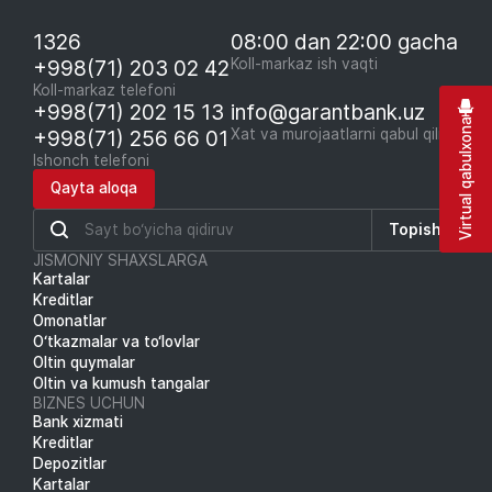
1326
08:00 dan 22:00 gacha
+998(71) 203 02 42
Koll-markaz ish vaqti
Koll-markaz telefoni
+998(71) 202 15 13
info@garantbank.uz
Virtual qabulxona
+998(71) 256 66 01
Xat va murojaatlarni qabul qilish
Ishonch telefoni
Qayta aloqa
Topish
JISMONIY SHAXSLARGA
Kartalar
Kreditlar
Omonatlar
O‘tkazmalar va to‘lovlar
Oltin quymalar
Oltin va kumush tangalar
BIZNES UCHUN
Bank xizmati
Kreditlar
Depozitlar
Kartalar