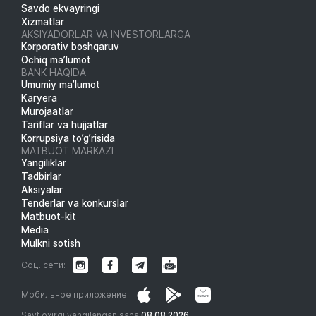
Savdo ekvayringi
Xizmatlar
AKSIYADORLAR VA INVESTORLARGA
Korporativ boshqaruv
Ochiq ma’lumot
BANK HAQIDA
Umumiy ma’lumot
Karyera
Murojaatlar
Tariflar va hujjatlar
Korrupsiya to’g’risida
MATBUOT MARKAZI
Yangiliklar
Tadbirlar
Aksiyalar
Tenderlar va konkurslar
Matbuot-kit
Media
Mulkni sotish
Соц. сети:
Мобильное приложение:
Sayt oxirgi yangilangan sana
08.08.2026