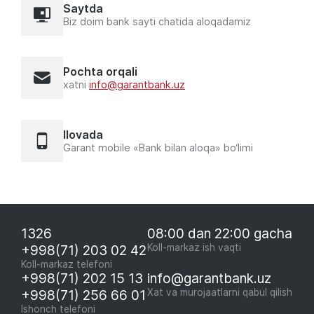
Saytda
Biz doim bank sayti chatida aloqadamiz
Pochta orqali
xatni
info@garantbank.uz
Ilovada
Garant mobile «Bank bilan aloqa» bo‘limi
1326
08:00 dan 22:00 gacha
+998(71) 203 02 42
Koll-markaz ish vaqti
Koll-markaz telefoni
+998(71) 202 15 13
info@garantbank.uz
+998(71) 256 66 01
Xat va murojaatlarni qabul qilish
Ishonch telefoni