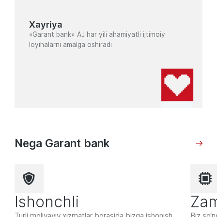
Xayriya
«Garant bank» AJ har yili ahamiyatli ijtimoiy
loyihalarni amalga oshiradi
Nega Garant bank
Ishonchli
Zam
Turli moliyaviy xizmatlar borasida bizga ishonish
Biz so‘