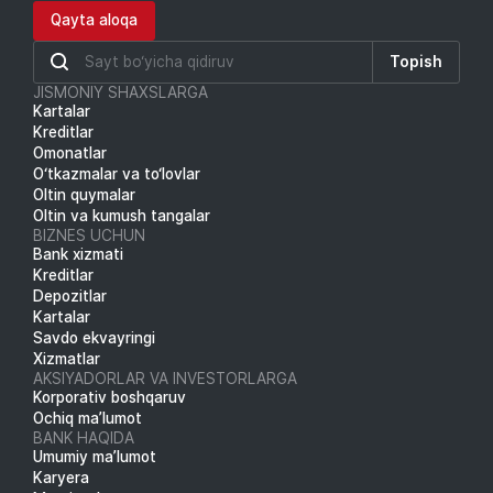
Qayta aloqa
Topish
JISMONIY SHAXSLARGA
Kartalar
Kreditlar
Omonatlar
O‘tkazmalar va to‘lovlar
Oltin quymalar
Oltin va kumush tangalar
BIZNES UCHUN
Bank xizmati
Kreditlar
Depozitlar
Kartalar
Savdo ekvayringi
Xizmatlar
AKSIYADORLAR VA INVESTORLARGA
Korporativ boshqaruv
Ochiq ma’lumot
BANK HAQIDA
Umumiy ma’lumot
Karyera