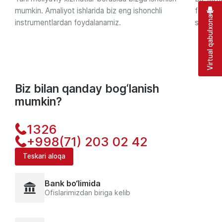
mumkin. Amaliyot ishlarida biz eng ishonchli
foydala
Virtual qabulxona
instrumentlardan foydalanamiz.
sferalar
Biz bilan qanday bog‘lanish
mumkin?
1326
+998(71) 203 02 42
Teskari aloqa
Bank bo‘limida
Ofislarimizdan biriga kelib