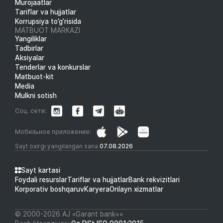
Murojaatlar
Tariflar va hujjatlar
Korrupsiya to’g’risida
MATBUOT MARKAZI
Yangiliklar
Tadbirlar
Aksiyalar
Tenderlar va konkurslar
Matbuot-kit
Media
Mulkni sotish
Соц. сети:
Мобильное приложение:
Sayt oxirgi yangilangan sana
07.08.2026
Sayt kartasi
Foydali resurslar
Tariflar va hujjatlar
Bank rekvizitlari
Korporativ boshqaruv
Karyera
Onlayn xizmatlar
© 2000-2026 АJ «Garant bank»»