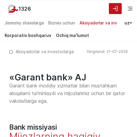
1326
Jismoniy shaxslarga
Biznes uchun
Aksiyadorlar va investorlarg
uz
Korporativ boshqaruv
Ochiq ma’lumot
Aksiyadorlar va investorlarga
Yangilandi: 21-07-2026
«Garant bank» AJ
Garant bank moddiy xizmatlar bilan mustahkam
aloqalarni ta'minlaydi va mijozlarimiz uchun bir qator
vakolatlarga ega.
Bank missiyasi
Mijozlarning haqiqiy