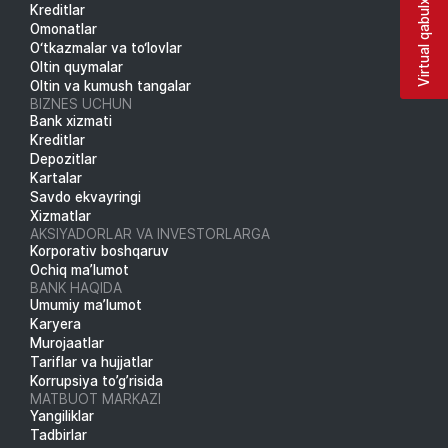
Virtual qabulxona
Kreditlar
Omonatlar
O‘tkazmalar va to‘lovlar
Oltin quymalar
Oltin va kumush tangalar
BIZNES UCHUN
Bank xizmati
Kreditlar
Depozitlar
Kartalar
Savdo ekvayringi
Xizmatlar
AKSIYADORLAR VA INVESTORLARGA
Korporativ boshqaruv
Ochiq ma’lumot
BANK HAQIDA
Umumiy ma’lumot
Karyera
Murojaatlar
Tariflar va hujjatlar
Korrupsiya to’g’risida
MATBUOT MARKAZI
Yangiliklar
Tadbirlar