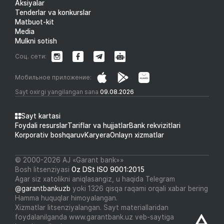
Aksiyalar
Tenderlar va konkurslar
Matbuot-kit
Media
Mulkni sotish
Соц. сети:
Мобильное приложение:
Sayt oxirgi yangilangan sana
09.08.2026
Sayt kartasi
Foydali resurslar
Tariflar va hujjatlar
Bank rekvizitlari
Korporativ boshqaruv
Karyera
Onlayn xizmatlar
© 2000-2026 АJ «Garant bank»»
Bosh litsenziyasi
Oz DSt ISO 9001:2015
Agar siz xatolikni aniqlasangiz, u haqida Telegram
@garantbankuzb
yoki 1326 qisqa raqami orqali xabar bering
Hamma huquqlar himoyalangan.
Xizmatlar litsenziyalangan. Sayt materiallaridan
foydalanilganda www.garantbank.uz veb-saytiga