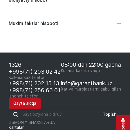
Muxim faktlar hisoboti
1326
08:00 dan 22:00 gacha
+998(71) 203 02 42
Koll-markaz ish vaqti
Koll-markaz telefoni
+998(71) 202 15 13
info@garantbank.uz
+998(71) 256 66 01
Xat va murojaatlarni qabul qilish
Ishonch telefoni
Qayta aloqa
Topish
JISMONIY SHAXSLARGA
Kartalar