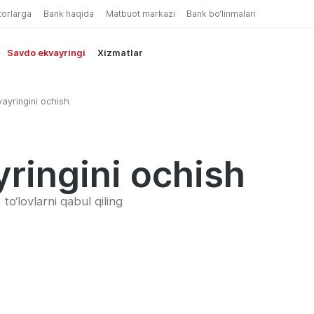
torlarga
Bank haqida
Matbuot markazi
Bank bo‘linmalari
Savdo ekvayringi
Xizmatlar
ayringini ochish
ringini ochish
o‘lovlarni qabul qiling