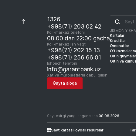
1326
+998(71) 203 02 42
JISMONIY SH
Koll-markaz telefoni
Kartalar
08:00 dan 22:00 gacha
Kreditlar
Koll-markaz ish vaqti
Omonatlar
+998(71) 202 15 13
O‘tkazmalar va
Oltin quymala
+998(71) 256 66 01
Oltin va kumu
Ishonch telefoni
info@garantbank.uz
Xat va murojaatlarni qabul qilish
Qayta aloqa
Sayt oxirgi yangilangan sana
08.08.2026
Sayt kartasi
Foydali resurslar
Tar