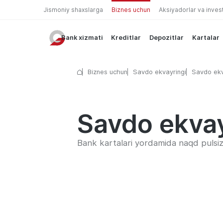
Jismoniy shaxslarga
Biznes uchun
Aksiyadorlar va inves
Bank xizmati
Kreditlar
Depozitlar
Kartalar
Biznes uchun
Savdo ekvayringi
Savdo ekv
Savdo ekvay
Bank kartalari yordamida naqd pulsiz t