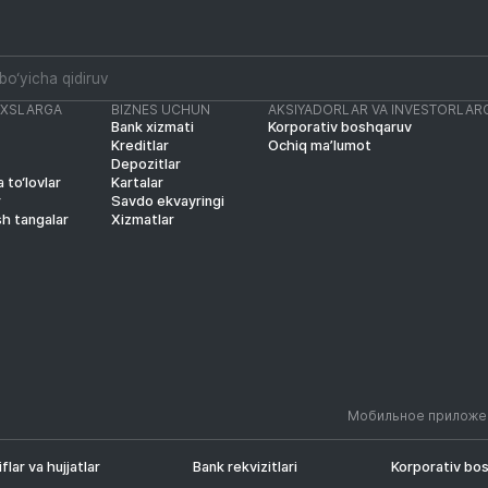
AXSLARGA
BIZNES UCHUN
AKSIYADORLAR VA INVESTORLAR
Bank xizmati
Korporativ boshqaruv
Kreditlar
Ochiq ma’lumot
Depozitlar
 to‘lovlar
Kartalar
r
Savdo ekvayringi
sh tangalar
Xizmatlar
Мобильное приложе
iflar va hujjatlar
Bank rekvizitlari
Korporativ bo