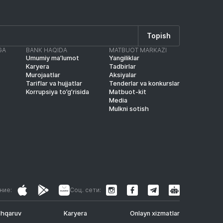
Topish
GA
BANK HAQIDA
MATBUOT MARKAZI
Umumiy ma’lumot
Yangiliklar
Karyera
Tadbirlar
Murojaatlar
Aksiyalar
Tariflar va hujjatlar
Tenderlar va konkurslar
Korrupsiya to’g’risida
Matbuot-kit
Media
Mulkni sotish
ние:
Соц. сети:
shqaruv
Karyera
Onlayn xizmatlar