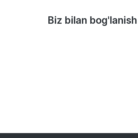
Biz bilan bog'lanish
1326
+998(71) 203 02 42