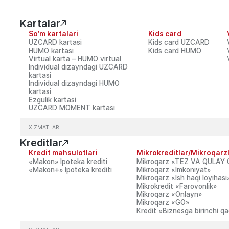
torlarga
Bank haqida
Matbuot markazi
Bank bo‘linmalari
Kartalar
So‘m kartalari
Kids card
a to‘lovlar
Oltin quymalar
Oltin va kumush tangalar
UZCARD kartasi
Kids card UZCARD
HUMO kartasi
Kids card HUMO
Virtual karta – HUMO virtual
Individual dizayndagi UZCARD
kartasi
Individual dizayndagi HUMO
kartasi
Ezgulik kartasi
UZCARD MOMENT kartasi
AXSLARGA
BIZNES UCHUN
AKSIYADORLAR VA INVESTORLAR
Bank xizmati
Korporativ boshqaruv
XIZMATLAR
Kreditlar
Ochiq ma’lumot
Kreditlar
Depozitlar
 to‘lovlar
Kartalar
Kredit mahsulotlari
Mikrokreditlar/Mikroqarz
r
Savdo ekvayringi
«Makon» Ipоtеkа krеditi
Mikroqarz «TEZ VA QULAY 
sh tangalar
Xizmatlar
«Makon+» Ipоtеkа krеditi
Mikroqarz «Imkoniyat»
Mikroqarz «Ish haqi loyihasi
Mikrokredit «Farovonlik»
Mikroqarz «Onlayn»
Mikroqarz «GO»
Kredit «Biznesga birinchi q