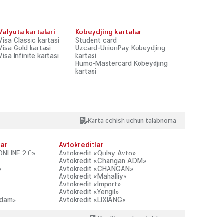
Interfaol xizmatlar
uz
Valyuta kartalari
Kobeydjing kartalar
1326
Internet bank
Visa Classic kartasi
Student card
Visa Gold kartasi
Uzcard-UnionPay Kobeydjing
Visa Infinite kartasi
kartasi
Humo-Mastercard Kobeydjing
kartasi
Topish
GA
BANK HAQIDA
MATBUOT MARKAZI
Umumiy ma’lumot
Yangiliklar
Karta ochish uchun talabnoma
Karyera
Tadbirlar
Murojaatlar
Aksiyalar
Tariflar va hujjatlar
Tenderlar va konkurslar
lar
Avtokreditlar
Korrupsiya to’g’risida
Matbuot-kit
ONLINE 2.0»
Avtokredit «Qulay Avto»
Media
Avtokredit «Changan ADM»
Mulkni sotish
»
Avtokredit «CHANGAN»
Avtokredit «Mahalliy»
Avtokredit «Import»
Avtokredit «Yengil»
adam»
Avtokredit «LIXIANG»