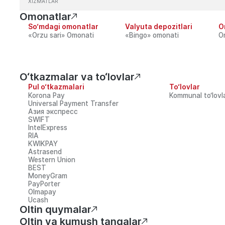
XIZMATLAR
Omonatlar
So‘mdagi omonatlar
Valyuta depozitlari
O
Мобильное приложе
«Orzu sari» Omonati
«Bingo» omonati
O
iflar va hujjatlar
Bank rekvizitlari
Korporativ bo
atolikni aniqlasangiz, u haqida Telegram
Hamma huquqlar himoyalangan
O‘tkazmalar va to‘lovlar
ankuzb
yoki 1326 qisqa raqami orqali xabar
Xizmatlar litsenziyalangan. Say
Pul o‘tkazmalari
To‘lovlar
veb-saytiga havola majburiy.
Korona Pay
Kommunal to‘lovla
Universal Payment Transfer
Азия экспресс
SWIFT
IntelExpress
RIA
KWIKPAY
Astrasend
Western Union
BEST
MoneyGram
PayPorter
Olmapay
Ucash
Oltin quymalar
Oltin va kumush tangalar