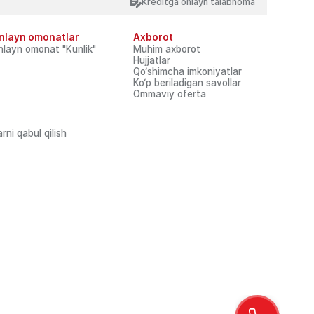
Kreditga onlayn talabnoma
Virtual qabulxona
nlayn omonatlar
Axborot
ние:
Соц. сети:
nlayn omonat "Kunlik"
Muhim axborot
Hujjatlar
Qo‘shimcha imkoniyatlar
shqaruv
Karyera
Onlayn xizmatlar
Ko‘p beriladigan savollar
Ommaviy oferta
.
t materiallaridan foydalanilganda www.garantbank.uz
rni qabul qilish