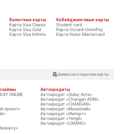
Интерактивные услуги
Ру
Валютные карты
Кобейджинговые карты
1326
Интернет банк
Карта Visa Classic
Student card
Карта Visa Gold
Карта Uzcard-UnionPay
Карта Visa Infinite
Карта Humo-Mastercard
Найти
СТОРАМ
О БАНКЕ
ПРЕСС-ЦЕНТР
вление
Общая информация
Новости
Заявка на открытие карты
ия
Карьера
Мероприятия
Обращения
Акции
Тарифы и документы
Тендеры и конкурсы
озаймы
Автокредиты
О коррупции
Пресс-кит
LAY ONLINE
Автокредит «Qulay Avto»
Медиа
Автокредит «Changan ADM»
Продажа имущества
»
Автокредит «CHANGAN»
й проект»
Автокредит «Махаллий»
ik»
Автокредит «Импорт»
Автокредит «Yengil»
Автокредит «LIXIANG»
бизнесу»