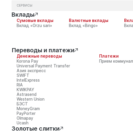
СЕРВИСЫ
Вклады
Мобильное приложе
Сумовые вклады
Валютные вклады
Вкл
Вклад «Orzu sari»
Вклад «Bingo»
Вкла
рифы и документы
Реквизиты банка
Корпоративное
ли вы обнаружили ошибку, сообщите о ней через
Все права защищены. У
legram
@garantbankuzb
или по короткому
При использовании мате
Переводы и платежи
меру 1326
обязательна.
Денежные переводы
Платежи
Korona Pay
Прием коммунал
Universal Payment Transfer
Азия экспресс
SWIFT
IntelExpress
RIA
KWIKPAY
Astrasend
Western Union
БЭСТ
MoneyGram
PayPorter
Olmapay
Ucash
Золотые слитки