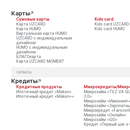
ам
О банке
Пресс-центр
Отделения банка
Карты
Сумовые карты
Kids card
тежи
Золотые слитки
Золотые и серебрянные монеты
Карта UZCARD
Kids card UZCARD
Карта HUMO
Kids card HUMO
Виртуальная карта HUMO
UZCARD с индивидуальным
дизайном
HUMO с индивидуальным
дизайном
БЛАГОкарта
Карта UZCARD MOMENT
ДЛЯ БИЗНЕСА
АКЦИОНЕРАМ И ИНВЕ
Банковское обслуживание
Корпоративное упра
СЕРВИСЫ
Кредиты
Открытая информац
Кредиты
Депозиты
тежи
Карты
Кредитные продукты
Микрокредиты/Микр
Торговый эквайринг
Ипотечный кредит «Makon»
Микрозайм «TEZ VA QU
рянные монеты
Онлайн сервисы
Ипотечный кредит «Makon+»
2.0»
Микрозайм «Имконият
Микрозайм «Зарплатны
Микрокредит «Farovonl
Микрозайм «Онлайн»
Микрозайм «GO»
Кредит «Первый шаг к 