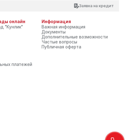
Виртуальная приёмная
Заявка на кредит
ние:
Соц. сети:
ады онлайн
Информация
д "Кунлик"
Важная информация
Документы
 управление
Карьера
Онлайн сервисы
Дополнительные возможности
Частые вопросы
слуги лицензированы.
Публичная оферта
риалов сайта ссылка на веб-сайт www.garantbank.uz
ьных платежей