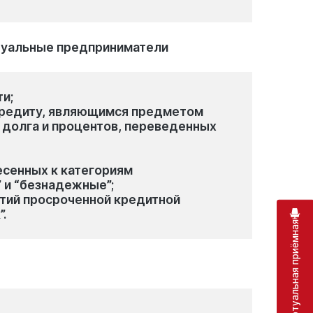
дуальные предприниматели
ти;
 кредиту, являющимся предметом
о долга и процентов, переведенных
есенных к категориям
 и “безнадежные”;
ятий просроченной кредитной
.
Виртуальная приёмная