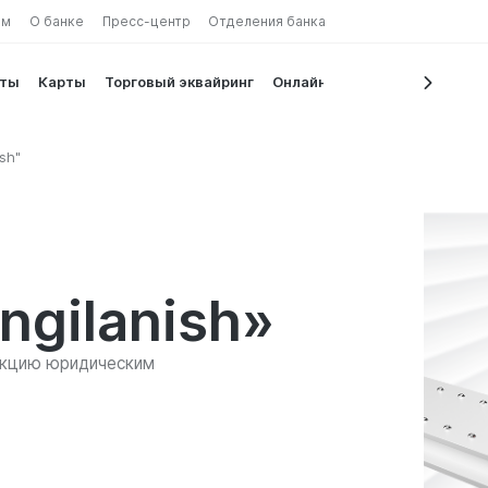
ам
О банке
Пресс-центр
Отделения банка
иты
Карты
Торговый эквайринг
Онлайн сервисы
sh"
ngilanish»
укцию юридическим