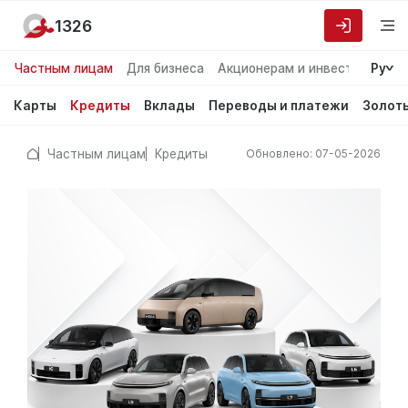
1326
Частным лицам
Для бизнеса
Акционерам и инвесторам
Ру
О
Карты
Кредиты
Вклады
Переводы и платежи
Золот
Частным лицам
Кредиты
Обновлено: 07-05-2026