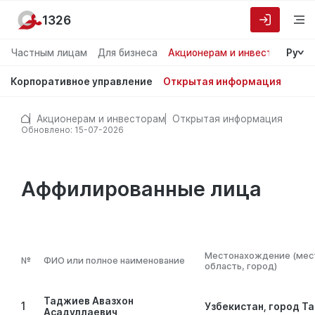
1326
Частным лицам
Для бизнеса
Акционерам и инвесторам
Ру
О
Корпоративное управление
Открытая информация
Акционерам и инвесторам
Открытая информация
Обновлено: 15-07-2026
Аффилированные лица
Местонахождение (мест
№
ФИО или полное наименование
область, город)
Таджиев Авазхон
1
Узбекистан, город Т
Асадуллаевич