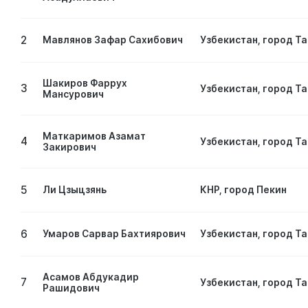
2
Мавлянов Зафар Сахибович
Узбекистан, город Т
Шакиров Фаррух
3
Узбекистан, город Т
Мансурович
Маткаримов Азамат
4
Узбекистан, город Т
Закирович
5
Ли Цзыцзянь
КНР, город Пекин
6
Умаров Сарвар Бахтиярович
Узбекистан, город Т
Асамов Абдукадир
7
Узбекистан, город Т
Рашидович