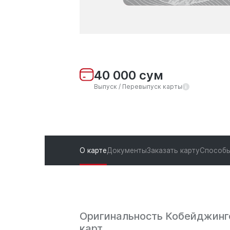
40 000 сум
Выпуск / Перевыпуск карты
О карте
Документы
Заказать карту
Способы
Оригинальность Кобейджинг
карт