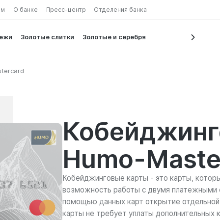
ам
О банке
Пресс-центр
Отделения банка
тежи
Золотые слитки
Золотые и серебрянные монеты
tercard
Кобейджинг
Humo-Maste
Кобейджинговые карты - это карты, котор
возможность работы с двумя платежными 
помощью данных карт открытие отдельно
карты не требует уплаты дополнительных к