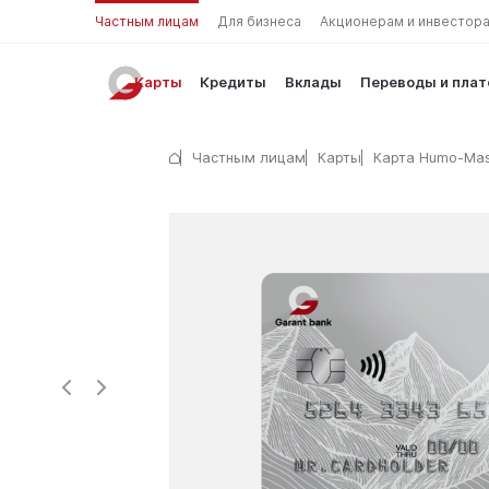
Частным лицам
Для бизнеса
Акционерам и инвестор
Карты
Кредиты
Вклады
Переводы и пла
Частным лицам
Карты
Карта Humo-Mas