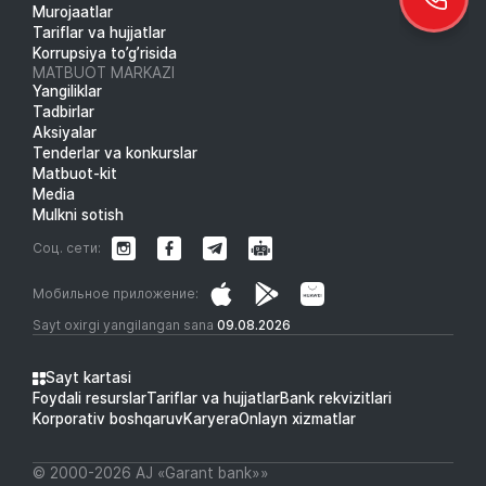
Murojaatlar
Tariflar va hujjatlar
Korrupsiya to’g’risida
MATBUOT MARKAZI
Yangiliklar
Tadbirlar
Aksiyalar
Tenderlar va konkurslar
Matbuot-kit
Media
Mulkni sotish
Соц. сети:
Мобильное приложение:
Sayt oxirgi yangilangan sana
09.08.2026
Sayt kartasi
Foydali resurslar
Tariflar va hujjatlar
Bank rekvizitlari
Korporativ boshqaruv
Karyera
Onlayn xizmatlar
© 2000-2026 АJ «Garant bank»»