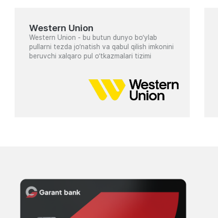
Western Union
Western Union - bu butun dunyo bo‘ylab
pullarni tezda jo‘natish va qabul qilish imkonini
beruvchi xalqaro pul o‘tkazmalari tizimi
Карты
для
частных
лиц