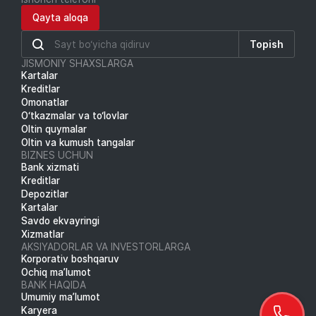
Qayta aloqa
Topish
JISMONIY SHAXSLARGA
Kartalar
Kreditlar
Omonatlar
O‘tkazmalar va to‘lovlar
Oltin quymalar
Oltin va kumush tangalar
BIZNES UCHUN
Bank xizmati
Kreditlar
Depozitlar
Kartalar
Savdo ekvayringi
Xizmatlar
AKSIYADORLAR VA INVESTORLARGA
Korporativ boshqaruv
Ochiq ma’lumot
BANK HAQIDA
Umumiy ma’lumot
Karyera