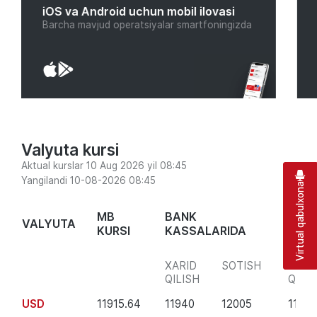
iOS va Android uchun mobil ilovasi
Barcha mavjud operatsiyalar smartfoningizda
Valyuta kursi
Aktual kurslar 10 Aug 2026 yil 08:45
Yangilandi 10-08-2026 08:45
Virtual qabulxona
MB
BANK
VALYUTA
MOBI
KURSI
KASSALARIDA
XARID
SOTISH
XARI
QILISH
QILIS
USD
11915.64
11940
12005
11915