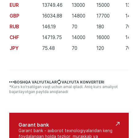
EUR
13749.46
13000
15000
1300
GBP
16034.88
14800
17700
1480
RUB
146.19
70
180
70
CHF
14719.75
14000
16000
1400
JPY
75.48
70
120
70
BOSHQA VALYUTALAR
VALYUTA KONVERTERI
*Kurs ko‘rsatilgan vaqt uchun amal qiladi. Aniq kurs amaliyot
bajarilayotgan paytda aniqlanadi
Полезные
ссылки
Garant bank
Garant bank - axborot texnologiyalaridan keng
foydalangan holda tezkor, murakkab va