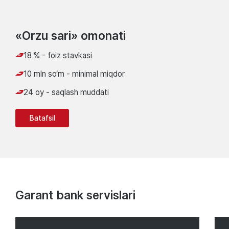
«Orzu sari» omonati
18 % - foiz stavkasi
10 mln so‘m - minimal miqdor
24 oy - saqlash muddati
Batafsil
Garant bank servislari