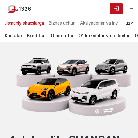
1326
Jismoniy shaxslarga
Biznes uchun
Aksiyadorlar va investorlarg
uz
Kartalar
Kreditlar
Omonatlar
O‘tkazmalar va to‘lovlar
O
Garant
default.Лучшие
предложения
Bank
для
частных
лиц