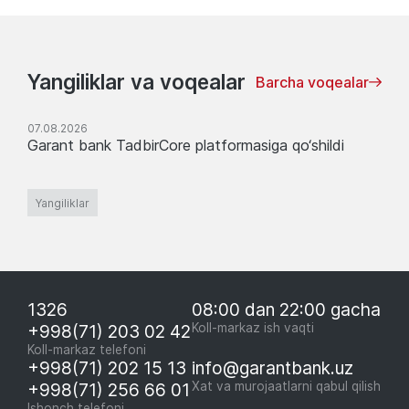
Yangiliklar va voqealar
Barcha voqealar
07.08.2026
Garant bank TadbirCore platformasiga qo‘shildi
Yangiliklar
1326
08:00 dan 22:00 gacha
+998(71) 203 02 42
Koll-markaz ish vaqti
Koll-markaz telefoni
+998(71) 202 15 13
info@garantbank.uz
+998(71) 256 66 01
Xat va murojaatlarni qabul qilish
Ishonch telefoni