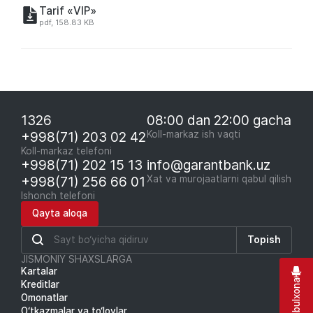
Tarif «VIP»
pdf, 158.83 KB
1326
08:00 dan 22:00 gacha
+998(71) 203 02 42
Koll-markaz ish vaqti
Koll-markaz telefoni
+998(71) 202 15 13
info@garantbank.uz
+998(71) 256 66 01
Xat va murojaatlarni qabul qilish
Ishonch telefoni
Qayta aloqa
Topish
JISMONIY SHAXSLARGA
Kartalar
Kreditlar
Omonatlar
O‘tkazmalar va to‘lovlar