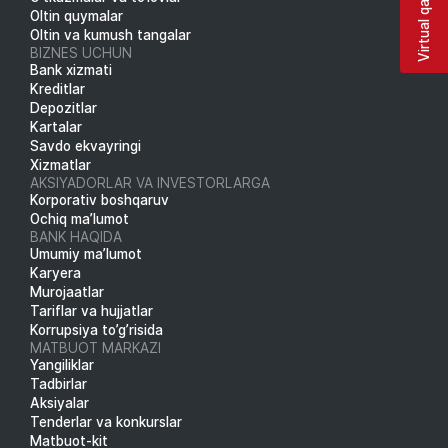
Virtual qabulxona
Oltin quymalar
Oltin va kumush tangalar
BIZNES UCHUN
Bank xizmati
Kreditlar
Depozitlar
Kartalar
Savdo ekvayringi
Xizmatlar
AKSIYADORLAR VA INVESTORLARGA
Korporativ boshqaruv
Ochiq ma’lumot
BANK HAQIDA
Umumiy ma’lumot
Karyera
Murojaatlar
Tariflar va hujjatlar
Korrupsiya to’g’risida
MATBUOT MARKAZI
Yangiliklar
Tadbirlar
Aksiyalar
Tenderlar va konkurslar
Matbuot-kit