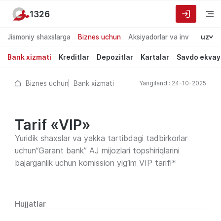
1326
Jismoniy shaxslarga
Biznes uchun
Aksiyadorlar va investorlarg
uz
Bank xizmati
Kreditlar
Depozitlar
Kartalar
Savdo ekvay
Biznes uchun
Bank xizmati
Yangilandi: 24-10-2025
Tarif «VIP»
Yuridik shaxslar va yakka tartibdagi tadbirkorlar
uchun“Garant bank” AJ mijozlari topshiriqlarini
bajarganlik uchun komission yig‘im VIP tarifi*
Hujjatlar