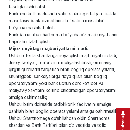
tasdiqlanishini olish;
Bankning koll-markazida yoki bankning istalgan filialida
masofaviy bank xizmatlarini ko'rsatish masalalari
bo'yicha maslahat olish;
Bankdan ushbu shartnoma bo'yicha o'z majburiyatlarini
bajarishni talab qilish.
Mijoz quyidagi majburiyatlarni oladi:
Ushbu oferta shartlariga rioya qilish majburiyatini oladi;
Jinoiy faoliyat, terrorizmni moliyalashtirish, ommaviy
qirg'in qurollarini tarqatish bilan bog'liq operatsiyalarni,
shuningdek, sanksiyalarga rioya qilish bilan bog'liq
operatsiyalarni yoki bank uchun obro'-e'tibor va
moliyaviy xavflarni keltirib chiqaradigan operatsiyalarni
amalga oshirmaslik;
Ushbu bitim doirasida tadbirkorlik faoliyatini amalga
oshirish bilan bog'liq operatsiyalarni amalga oshirmaslik;
Ushbu Shartnomaga qo‘shilishdan oldin Shartnoma
shartlari va Bank Tariflari bilan o‘z vaqtida va to‘liq