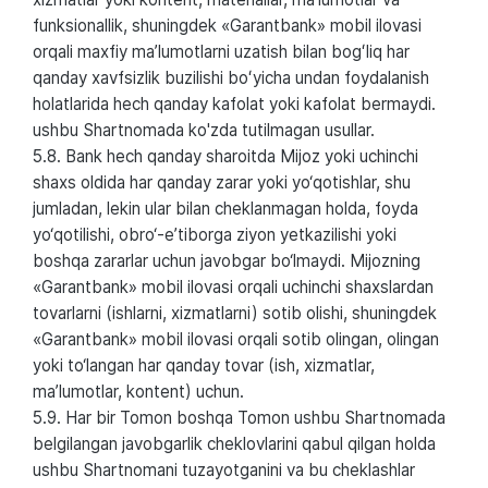
funksionallik, shuningdek «Garantbank» mobil ilovasi
orqali maxfiy maʼlumotlarni uzatish bilan bogʻliq har
qanday xavfsizlik buzilishi boʻyicha undan foydalanish
holatlarida hech qanday kafolat yoki kafolat bermaydi.
ushbu Shartnomada ko'zda tutilmagan usullar.
5.8. Bank hech qanday sharoitda Mijoz yoki uchinchi
shaxs oldida har qanday zarar yoki yo‘qotishlar, shu
jumladan, lekin ular bilan cheklanmagan holda, foyda
yo‘qotilishi, obro‘-e’tiborga ziyon yetkazilishi yoki
boshqa zararlar uchun javobgar bo‘lmaydi. Mijozning
«Garantbank» mobil ilovasi orqali uchinchi shaxslardan
tovarlarni (ishlarni, xizmatlarni) sotib olishi, shuningdek
«Garantbank» mobil ilovasi orqali sotib olingan, olingan
yoki to‘langan har qanday tovar (ish, xizmatlar,
ma’lumotlar, kontent) uchun.
5.9. Har bir Tomon boshqa Tomon ushbu Shartnomada
belgilangan javobgarlik cheklovlarini qabul qilgan holda
ushbu Shartnomani tuzayotganini va bu cheklashlar