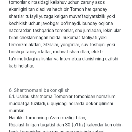
tomonlar o'rtasidagi kelishuv uchun zaruriy asos
ekanligini tan oladi va hech bir Tomon har qanday
shartlar tufayli yuzaga kelgan muvaffaqiyatsizlik yoki
kechikish uchun javobgar bo'lmaydi. bunday oqilona
nazoratdan tashqarida tomonlar, shu jumladan, lekin ular
bilan cheklanmagan holda, hukumat faoliyati yoki
terrorizm aktlari, zilzilalar, yong'inlar, suv toshqini yoki
boshqa tabiiy ofatlar, mehnat sharoitlari, elektr
ta'minotidagi uzilishlar va Internetga ulanishning uzilishi
kabi holatlar.
6. Shartnomani bekor qilish
6.1. Ushbu shartnoma Tomonlar tomonidan noma'lum
muddatga tuziladi, u quyidagi hollarda bekor qilinishi
mumkin:
Har ikki Tomonning o'zaro roziligi bilan;
Rejalashtirilgan tugatishdan 30 (o'ttiz) kalendar kun oldin
bank tomonidan mijozga yozma ravishda xabar