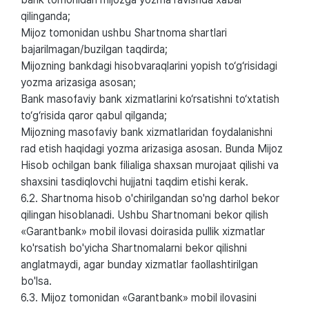
qilinganda;
Mijoz tomonidan ushbu Shartnoma shartlari
bajarilmagan/buzilgan taqdirda;
Mijozning bankdagi hisobvaraqlarini yopish to‘g‘risidagi
yozma arizasiga asosan;
Bank masofaviy bank xizmatlarini ko‘rsatishni to‘xtatish
to‘g‘risida qaror qabul qilganda;
Mijozning masofaviy bank xizmatlaridan foydalanishni
rad etish haqidagi yozma arizasiga asosan. Bunda Mijoz
Hisob ochilgan bank filialiga shaxsan murojaat qilishi va
shaxsini tasdiqlovchi hujjatni taqdim etishi kerak.
6.2. Shartnoma hisob o'chirilgandan so'ng darhol bekor
qilingan hisoblanadi. Ushbu Shartnomani bekor qilish
«Garantbank» mobil ilovasi doirasida pullik xizmatlar
ko'rsatish bo'yicha Shartnomalarni bekor qilishni
anglatmaydi, agar bunday xizmatlar faollashtirilgan
bo'lsa.
6.3. Mijoz tomonidan «Garantbank» mobil ilovasini