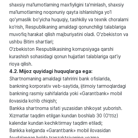
shaxsiy ma'lumotlarning maxfiyligini ta'minlash, shaxsiy
ma'lumotlarning noqonuniy qayta ishlanishiga yo'l
qo'ymaslik bo'yicha huquqiy, tashkiliy va texnik choralarni
ko'rish, Respublikaning amaldagi qonunchiligi talablariga
muvofiq harakat qilish majburiyatini oladi. O'zbekiston va
ushbu Bitim shartlari;
O‘zbekiston Respublikasining korrupsiyaga qarshi
kurashish sohasidagi qonun hujjatlari talablariga qat’iy
rioya qilish.
4.2. Mijoz quyidagi huquqlarga ega:
Shartnomaning amaldagi tahririni bank ofislarida,
bankning korporativ veb-saytida, ijtimoiy tarmoqlardagi
bankning rasmiy sahifalarida yoki «Garantbank» mobil
ilovasida ko‘rib chiqish;
Bankka shartnoma sifati yuzasidan shikoyat yuborish.
Xizmatlar taqdim etilgan kundan boshlab 30 (O'ttiz)
kalendar kundan kechiktirmay taqdim etiladi;
Bankka kelganda «Garantbank» mobil ilovasidan
foydalangan holda tranzaktsiyaning yozma