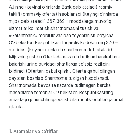
AJ ning (keyingi o'rinlarda Bank deb ataladi) rasmiy
taklifi (ommaviy oferta) hisoblanadi (keyingi o'rinlarda
mijoz deb ataladi) 367, 369 – moddalarga muvofiq
xizmatlar ko' rsatish shartnomasini tuzish va
«Garantbank» mobil ilovasidan foydalanish bo'yicha
O'zbekiston Respublikasi fuqarolik kodeksining 370 –
moddasi (keyingi o'rinlarda shartnoma deb ataladi).
Mijozning ushbu Ofertada nazarda tutilgan harakatlarni
bajarishi uning quyidagi shartlarga so'zsiz roziligini
bildiradi (Ofertani qabul qilish). Oferta qabul qilingan
paytdan boshlab Shartnoma tuzilgan hisoblanadi.
Shartnomada bevosita nazarda tutilmagan barcha
masalalarda tomonlar O‘zbekiston Respublikasining
amaldagi qonunchiligiga va ishbilarmonlik odatlariga amal
qiladilar.
1. Atamalar va ta’riflar