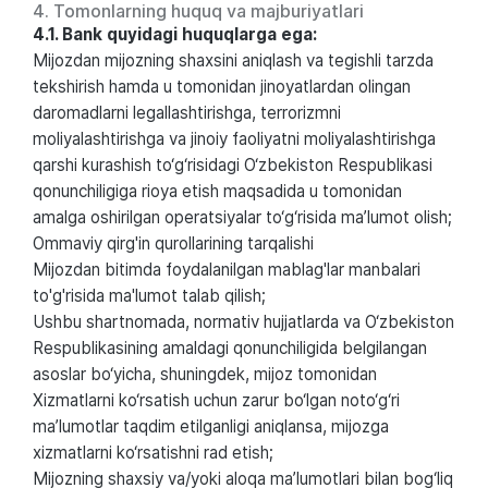
4. Tomonlarning huquq va majburiyatlari
4.1. Bank quyidagi huquqlarga ega:
Mijozdan mijozning shaxsini aniqlash va tegishli tarzda
tekshirish hamda u tomonidan jinoyatlardan olingan
daromadlarni legallashtirishga, terrorizmni
moliyalashtirishga va jinoiy faoliyatni moliyalashtirishga
qarshi kurashish to‘g‘risidagi O‘zbekiston Respublikasi
qonunchiligiga rioya etish maqsadida u tomonidan
amalga oshirilgan operatsiyalar to‘g‘risida ma’lumot olish;
Ommaviy qirg'in qurollarining tarqalishi
Mijozdan bitimda foydalanilgan mablag'lar manbalari
to'g'risida ma'lumot talab qilish;
Ushbu shartnomada, normativ hujjatlarda va O‘zbekiston
Respublikasining amaldagi qonunchiligida belgilangan
asoslar bo‘yicha, shuningdek, mijoz tomonidan
Xizmatlarni ko‘rsatish uchun zarur bo‘lgan noto‘g‘ri
ma’lumotlar taqdim etilganligi aniqlansa, mijozga
xizmatlarni ko‘rsatishni rad etish;
Mijozning shaxsiy va/yoki aloqa ma’lumotlari bilan bog‘liq