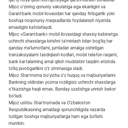
Mijoz o'zining qonuniy vakolatiga ega ekanligini va
Garantbank mobil ilovasidan har qanday firibgarlik yoki
boshqa noqonuniy maqsadlarda foydalanish niyatida
emasligini kafolatlaydi.
Mijoz «Garantbank» mobil ilovasidagi shaxsiy kabinetga
uchinchi shaxslarga kirishni ta’minlash bilan bog‘liq har
qanday ma’lumotlarni, jumladan amalga oshirilgan
tranzaksiyalarni tasdiqlash kodlari, mobil telefon raqami,
bank kartalarining amal qilish muddatini taqdim etishda
to‘liq javobgarlikni o‘z zimmasiga oladi.
Mijoz Shartnoma bo'yicha o'z huquq va majburiyatlarini
Bankning oldindan yozma roziligisiz uchinchi shaxslarga
o'tkazishga haqli emas. Bunday uzatishga urinish bekor
bo'ladi.
Mijoz ushbu Shartnomada va O‘zbekiston
Respublikasining amaldagi qonunchiligida nazarda
tutilgan boshqa majburiyatlarga ham ega bo‘lishi
mumkin.