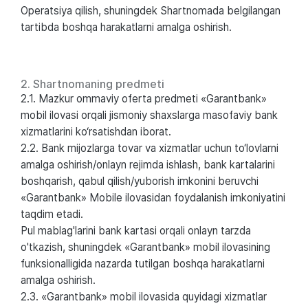
Operatsiya qilish, shuningdek Shartnomada belgilangan
tartibda boshqa harakatlarni amalga oshirish.
2. Shartnomaning predmeti
2.1. Mazkur ommaviy oferta predmeti «Garantbank»
mobil ilovasi orqali jismoniy shaxslarga masofaviy bank
xizmatlarini ko‘rsatishdan iborat.
2.2. Bank mijozlarga tovar va xizmatlar uchun to‘lovlarni
amalga oshirish/onlayn rejimda ishlash, bank kartalarini
boshqarish, qabul qilish/yuborish imkonini beruvchi
«Garantbank» Mobile ilovasidan foydalanish imkoniyatini
taqdim etadi.
Pul mablag'larini bank kartasi orqali onlayn tarzda
o'tkazish, shuningdek «Garantbank» mobil ilovasining
funksionalligida nazarda tutilgan boshqa harakatlarni
amalga oshirish.
2.3. «Garantbank» mobil ilovasida quyidagi xizmatlar