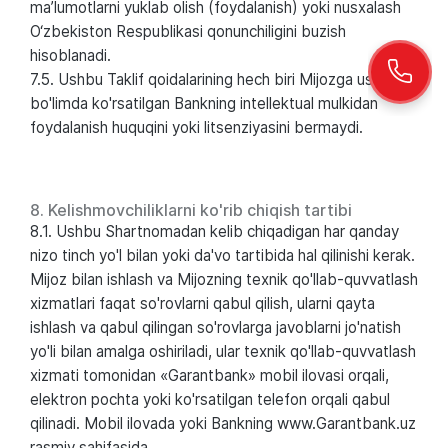
ma’lumotlarni yuklab olish (foydalanish) yoki nusxalash
O‘zbekiston Respublikasi qonunchiligini buzish
hisoblanadi.
7.5. Ushbu Taklif qoidalarining hech biri Mijozga ushbu
bo'limda ko'rsatilgan Bankning intellektual mulkidan
foydalanish huquqini yoki litsenziyasini bermaydi.
8. Kelishmovchiliklarni ko'rib chiqish tartibi
8.1. Ushbu Shartnomadan kelib chiqadigan har qanday
nizo tinch yo'l bilan yoki da'vo tartibida hal qilinishi kerak.
Mijoz bilan ishlash va Mijozning texnik qo'llab-quvvatlash
xizmatlari faqat so'rovlarni qabul qilish, ularni qayta
ishlash va qabul qilingan so'rovlarga javoblarni jo'natish
yo'li bilan amalga oshiriladi, ular texnik qo'llab-quvvatlash
xizmati tomonidan «Garantbank» mobil ilovasi orqali,
elektron pochta yoki ko'rsatilgan telefon orqali qabul
qilinadi. Mobil ilovada yoki Bankning www.Garantbank.uz
rasmiy sahifasida.