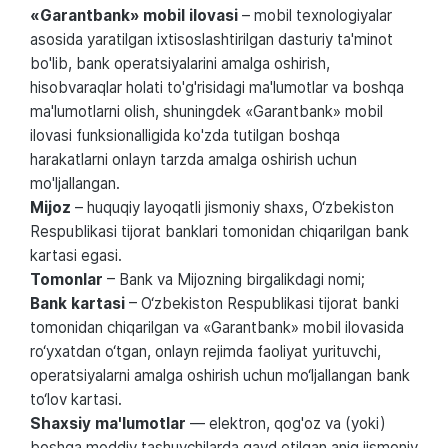
«Garantbank» mobil ilovasi
– mobil texnologiyalar
asosida yaratilgan ixtisoslashtirilgan dasturiy ta'minot
bo'lib, bank operatsiyalarini amalga oshirish,
hisobvaraqlar holati to'g'risidagi ma'lumotlar va boshqa
ma'lumotlarni olish, shuningdek «Garantbank» mobil
ilovasi funksionalligida ko'zda tutilgan boshqa
harakatlarni onlayn tarzda amalga oshirish uchun
mo'ljallangan.
Mijoz
– huquqiy layoqatli jismoniy shaxs, O‘zbekiston
Respublikasi tijorat banklari tomonidan chiqarilgan bank
kartasi egasi.
Tomonlar
– Bank va Mijozning birgalikdagi nomi;
Bank kartasi
– O‘zbekiston Respublikasi tijorat banki
tomonidan chiqarilgan va «Garantbank» mobil ilovasida
ro‘yxatdan o‘tgan, onlayn rejimda faoliyat yurituvchi,
operatsiyalarni amalga oshirish uchun mo‘ljallangan bank
to‘lov kartasi.
Shaxsiy ma'lumotlar
— elektron, qog'oz va (yoki)
boshqa moddiy tashuvchilarda qayd etilgan aniq jismoniy