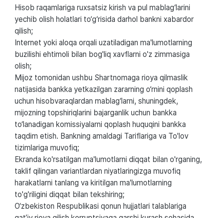
Hisob raqamlariga ruxsatsiz kirish va pul mablag‘larini
yechib olish holatlari to‘g‘risida darhol bankni xabardor
qilish;
Internet yoki aloqa orqali uzatiladigan ma'lumotlarning
buzilishi ehtimoli bilan bog'liq xavflarni o'z zimmasiga
olish;
Mijoz tomonidan ushbu Shartnomaga rioya qilmaslik
natijasida bankka yetkazilgan zararning o‘rnini qoplash
uchun hisobvaraqlardan mablag‘larni, shuningdek,
mijozning topshiriqlarini bajarganlik uchun bankka
to‘lanadigan komissiyalarni qoplash huquqini bankka
taqdim etish. Bankning amaldagi Tariflariga va To'lov
tizimlariga muvofiq;
Ekranda ko'rsatilgan ma'lumotlarni diqqat bilan o'rganing,
taklif qilingan variantlardan niyatlaringizga muvofiq
harakatlarni tanlang va kiritilgan ma'lumotlarning
to'g'riligini diqqat bilan tekshiring;
O‘zbekiston Respublikasi qonun hujjatlari talablariga
qat’iy rioya qilish korruptsiyaga qarshi kurash sohasida.