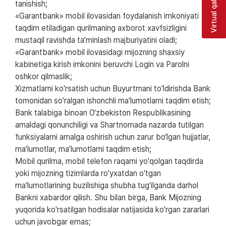
Virtual qabulxona
tanishish;
«Garantbank» mobil ilovasidan foydalanish imkoniyati
taqdim etiladigan qurilmaning axborot xavfsizligini
mustaqil ravishda ta’minlash majburiyatini oladi;
«Garantbank» mobil ilovasidagi mijozning shaxsiy
kabinetiga kirish imkonini beruvchi Login va Parolni
oshkor qilmaslik;
Xizmatlarni ko'rsatish uchun Buyurtmani to'ldirishda Bank
tomonidan so'ralgan ishonchli ma'lumotlarni taqdim etish;
Bank talabiga binoan O‘zbekiston Respublikasining
amaldagi qonunchiligi va Shartnomada nazarda tutilgan
funksiyalarni amalga oshirish uchun zarur bo‘lgan hujjatlar,
ma’lumotlar, ma’lumotlarni taqdim etish;
Mobil qurilma, mobil telefon raqami yo'qolgan taqdirda
yoki mijozning tizimlarda ro'yxatdan o'tgan
ma'lumotlarining buzilishiga shubha tug'ilganda darhol
Bankni xabardor qilish. Shu bilan birga, Bank Mijozning
yuqorida ko'rsatilgan hodisalar natijasida ko'rgan zararlari
uchun javobgar emas;