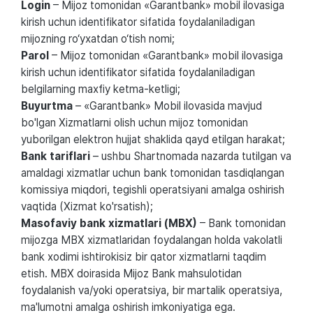
Login
– Mijoz tomonidan «Garantbank» mobil ilovasiga
kirish uchun identifikator sifatida foydalaniladigan
mijozning ro‘yxatdan o‘tish nomi;
Parol
– Mijoz tomonidan «Garantbank» mobil ilovasiga
kirish uchun identifikator sifatida foydalaniladigan
belgilarning maxfiy ketma-ketligi;
Buyurtma
– «Garantbank» Mobil ilovasida mavjud
bo'lgan Xizmatlarni olish uchun mijoz tomonidan
yuborilgan elektron hujjat shaklida qayd etilgan harakat;
Bank tariflari
– ushbu Shartnomada nazarda tutilgan va
amaldagi xizmatlar uchun bank tomonidan tasdiqlangan
komissiya miqdori, tegishli operatsiyani amalga oshirish
vaqtida (Xizmat ko'rsatish);
Masofaviy bank xizmatlari (MBX)
– Bank tomonidan
mijozga MBX xizmatlaridan foydalangan holda vakolatli
bank xodimi ishtirokisiz bir qator xizmatlarni taqdim
etish. MBX doirasida Mijoz Bank mahsulotidan
foydalanish va/yoki operatsiya, bir martalik operatsiya,
ma'lumotni amalga oshirish imkoniyatiga ega.