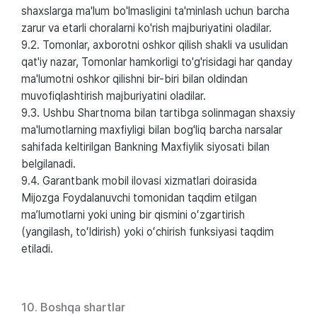
shaxslarga ma'lum bo'lmasligini ta'minlash uchun barcha
zarur va etarli choralarni ko'rish majburiyatini oladilar.
9.2. Tomonlar, axborotni oshkor qilish shakli va usulidan
qat'iy nazar, Tomonlar hamkorligi to'g'risidagi har qanday
ma'lumotni oshkor qilishni bir-biri bilan oldindan
muvofiqlashtirish majburiyatini oladilar.
9.3. Ushbu Shartnoma bilan tartibga solinmagan shaxsiy
ma'lumotlarning maxfiyligi bilan bog'liq barcha narsalar
sahifada keltirilgan Bankning Maxfiylik siyosati bilan
belgilanadi.
9.4. Garantbank mobil ilovasi xizmatlari doirasida
Mijozga Foydalanuvchi tomonidan taqdim etilgan
maʼlumotlarni yoki uning bir qismini oʻzgartirish
(yangilash, toʻldirish) yoki oʻchirish funksiyasi taqdim
etiladi.
10. Boshqa shartlar