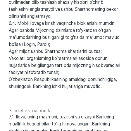
qurilmadan olib tashlash shaxsiy hisobni o‘chirib
tashlashni anglatmaydi va ushbu Shartnomaning bekor
qilinishini anglatmaydi.
6.4. Mobil ilovaga kirish vaqtincha bloklanishi mumkin:
Agar bankda Mijozning tizimlarda ro'yxatdan o'tgan
ma'lumotlarining buzilganligi to'g'risida ma'lumot mavjud
bo'lsa (Login, Parol);
Agar mijoz ushbu Shartnoma shartlarini buzsa;
Vakolatli organlarning ko‘rsatmalari asosida qonun
hujjatlarida belgilangan tartibda mijozning hisobvaraqlari
faoliyatini to‘xtatib turish;
O‘zbekiston Respublikasining amaldagi qonunchiligiga,
shuningdek Bankning ichki hujjatlariga muvofiq.
7. Intellektual mulk
7.1. Ilova, uning mazmuni, tuzilishi va dizayni Bankning
mualliflik huquqi bilan to‘liq himoyalangan. Bankning
eksklyuziv huquqlari Bank tomonidan yaratilgan va