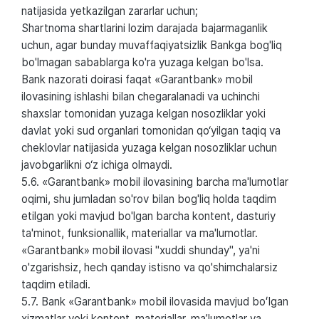
natijasida yetkazilgan zararlar uchun;
Shartnoma shartlarini lozim darajada bajarmaganlik
uchun, agar bunday muvaffaqiyatsizlik Bankga bog'liq
bo'lmagan sabablarga ko'ra yuzaga kelgan bo'lsa.
Bank nazorati doirasi faqat «Garantbank» mobil
ilovasining ishlashi bilan chegaralanadi va uchinchi
shaxslar tomonidan yuzaga kelgan nosozliklar yoki
davlat yoki sud organlari tomonidan qo‘yilgan taqiq va
cheklovlar natijasida yuzaga kelgan nosozliklar uchun
javobgarlikni o‘z ichiga olmaydi.
5.6. «Garantbank» mobil ilovasining barcha ma'lumotlar
oqimi, shu jumladan so'rov bilan bog'liq holda taqdim
etilgan yoki mavjud bo'lgan barcha kontent, dasturiy
ta'minot, funksionallik, materiallar va ma'lumotlar.
«Garantbank» mobil ilovasi "xuddi shunday", ya'ni
o'zgarishsiz, hech qanday istisno va qo'shimchalarsiz
taqdim etiladi.
5.7. Bank «Garantbank» mobil ilovasida mavjud boʻlgan
xizmatlar yoki kontent, materiallar, maʼlumotlar va