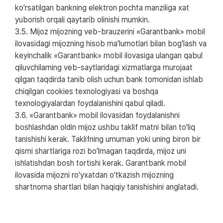
ko'rsatilgan bankning elektron pochta manziliga xat
yuborish orqali qaytarib olinishi mumkin.
3.5. Mijoz mijozning veb-brauzerini «Garantbank» mobil
ilovasidagi mijozning hisob ma'lumotlari bilan bog'lash va
keyinchalik «Garantbank» mobil ilovasiga ulangan qabul
qiluvchilarning veb-saytlaridagi xizmatlarga murojaat
qilgan taqdirda tanib olish uchun bank tomonidan ishlab
chiqilgan cookies texnologiyasi va boshqa
texnologiyalardan foydalanishini qabul qiladi.
3.6. «Garantbank» mobil ilovasidan foydalanishni
boshlashdan oldin mijoz ushbu taklif matni bilan to'liq
tanishishi kerak. Taklifning umuman yoki uning biron bir
qismi shartlariga rozi bo'lmagan taqdirda, mijoz uni
ishlatishdan bosh tortishi kerak. Garantbank mobil
ilovasida mijozni ro'yxatdan o'tkazish mijozning
shartnoma shartlari bilan haqiqiy tanishishini anglatadi.