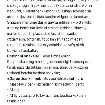
shaxsga tegishli yoki uni identifikatsiya qilish imkonini
beruvchi, «Garantbank» mobil ilovasidan foydalanish
uchun mijoz tomonidan taqdim etilgan ma'lumotlar.
Shaxsiy ma'lumotlarni qayta ishlash
– bitta yoki
ularning kombinatsiyasini amalga oshirish, shaxsiy
ma'lumotlarni to'plash, tizimlashtirish, saqlash,
o'zgartirish, to'ldirish, foydalanish, taqdim etish,
tarqatish, uzatish, shaxsiylashtirish va yo'q qilish
bo'yicha harakatlar;
Uchinchi shaxslar
– agar O‘zbekiston
Respublikasining amaldagi qonunchiligida boshqacha
tartib nazarda tutilgan bo‘lmasa, Bank va Mijozdan
tashqari barcha boshqa shaxslar;
«Garantbank» mobil ilovasi ishtirokchilari:
- Masofaviy bank xizmatlarini ko'rsatuvchi bank;
- Mijoz;
- Milliy va xalqaro to'lov tizimlari, boshqa vakolatli
tashkilotlar;