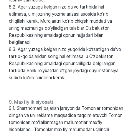
8.2. Agar yuzaga kelgan nizo da'vo tartibida hal
etilmasa, u mijozning yozma arizasi asosida ko'rib
chiqilishi kerak. Murojaatni ko‘rib chiqish muddati va
uning mazmuniga qo‘yiladigan talablar O‘zbekiston
Respublikasining amaldagi qonun hujjatlari bilan
belgilanadi.
8.3. Agar yuzaga kelgan nizo yuqorida ko‘rsatilgan da’vo
tartib-qoidalaridan so‘ng hal etilmasa, u O‘zbekiston
Respublikasining amaldagi qonunchiligida belgilangan
tartibda Bank ro‘yxatdan o‘tgan joydagi quyi instansiya
sudida ko‘rib chiqilishi kerak.
9. Maxfiylik siyosati
9.1. Shartnomani bajarish jarayonida Tomonlar tomonidan
olingan va uni reklama maqsadida taqdim etuvchi Tomon
tomonidan mo'ljallanmagan ma'lumotlar maxfiy
hisoblanadi. Tomonlar maxfiy ma'lumotlar uchinchi