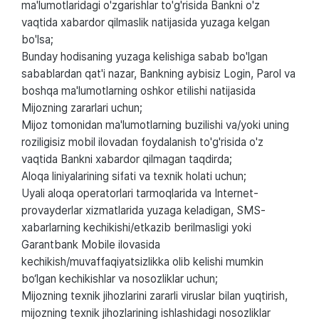
ma'lumotlaridagi o'zgarishlar to'g'risida Bankni o'z
vaqtida xabardor qilmaslik natijasida yuzaga kelgan
bo'lsa;
Bunday hodisaning yuzaga kelishiga sabab bo'lgan
sabablardan qat'i nazar, Bankning aybisiz Login, Parol va
boshqa ma'lumotlarning oshkor etilishi natijasida
Mijozning zararlari uchun;
Mijoz tomonidan ma'lumotlarning buzilishi va/yoki uning
roziligisiz mobil ilovadan foydalanish to'g'risida o'z
vaqtida Bankni xabardor qilmagan taqdirda;
Aloqa liniyalarining sifati va texnik holati uchun;
Uyali aloqa operatorlari tarmoqlarida va Internet-
provayderlar xizmatlarida yuzaga keladigan, SMS-
xabarlarning kechikishi/etkazib berilmasligi yoki
Garantbank Mobile ilovasida
kechikish/muvaffaqiyatsizlikka olib kelishi mumkin
bo‘lgan kechikishlar va nosozliklar uchun;
Mijozning texnik jihozlarini zararli viruslar bilan yuqtirish,
mijozning texnik jihozlarining ishlashidagi nosozliklar