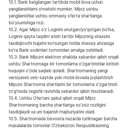
10.1. Bank belgilangan tartibda mobil ilova uchun
yangilanishlarni o‘rnatishi mumkin. Mijoz ushbu
yangilanishlar ushbu ommaviy oferta shartlariga
bo'ysunishiga rozi.
10.2. Agar Mijoz o'z Loginini unutgan/yo'qotgan bo'lsa,
Loginni qayta taqdim etish tartibi Mijozning shaxsini
tasdiqlovchi hujjatni ko'rsatgan holda shaxsiy arizasiga
ko'ra Bank xodimlari tomonidan amalga oshiriladi.
10.3. Bank Mijozni elektron shaklda xabardor qilish orqali
ushbu Shartnomaga bir tomonlama o'zgartirishlar kiritish
huquqini o'zida saqlab qoladi. Shartnomaning yangi
versiyasini veb-saytda yoki mobil ilovada joylashtirish
Mijozni Shartnoma shartlarini bir tomonlama o'zgartirish
to'g'risida tegishli ravishda xabardor qilish hisoblanadi.
10.4. Ushbu Ofertani qabul qilish orqali Mijoz
Shartnomaning barcha shartlariga so'zsiz roziligini
tasdiqlaydi va uni bajarish majburiyatini oladi.
10.5. Shartnomada bevosita nazarda tutilmagan barcha
masalalarda tomonlar O‘zbekiston Respublikasining