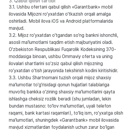
3. Qabul qilish tartibi
3.1. Ushbu ofertani qabul qilish «Garantbank» mobil
ilovasida Mijozni ro'yxatdan o'tkazish orqali amalga
oshiriladi. Mobil ilova iOS va Android platformalarida
mavjud.
3.2. Mijoz ro'yxatdan o'tgandan so'ng bankni ishonchli,
asosli ma'lumotlarni taqdim etish majburiyatini oladi.
O'zbekiston Respublikasi Fuqarolik Kodeksining 370-
moddasiga binoan, ushbu Ommaviy oferta va uning
ilovalari shartlarini so'zsiz qabul qilish mijozning
ro'yxatdan o'tish jarayonida tekshirish kodini kiritishidir.
3.3. Ushbu Shartnomani tuzish orqali mijoz shaxsiy
ma'lumotlar to'g'risidagi qonun hujjatlari talablariga
muvofiq bankka o'zining shaxsiy ma'lumotlarini qayta
ishlashga cheksiz rozilik beradi (shu jumladan, lekin
bundan mustasno: to'lov ma'lumotlari, uyali telefon
raqami, bank kartasi raqamlari), to'liq ism, ro'yxatga olish
ma'lumotlari, shuningdek «Garantbank» mobil ilovasida
mavjud xizmatlardan foydalanish uchun zarur bo'lgan