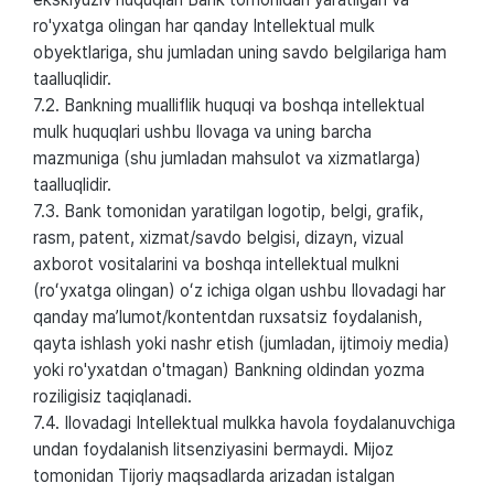
ro'yxatga olingan har qanday Intellektual mulk
obyektlariga, shu jumladan uning savdo belgilariga ham
taalluqlidir.
7.2. Bankning mualliflik huquqi va boshqa intellektual
mulk huquqlari ushbu Ilovaga va uning barcha
mazmuniga (shu jumladan mahsulot va xizmatlarga)
taalluqlidir.
7.3. Bank tomonidan yaratilgan logotip, belgi, grafik,
rasm, patent, xizmat/savdo belgisi, dizayn, vizual
axborot vositalarini va boshqa intellektual mulkni
(roʻyxatga olingan) oʻz ichiga olgan ushbu Ilovadagi har
qanday maʼlumot/kontentdan ruxsatsiz foydalanish,
qayta ishlash yoki nashr etish (jumladan, ijtimoiy media)
yoki ro'yxatdan o'tmagan) Bankning oldindan yozma
roziligisiz taqiqlanadi.
7.4. Ilovadagi Intellektual mulkka havola foydalanuvchiga
undan foydalanish litsenziyasini bermaydi. Mijoz
tomonidan Tijoriy maqsadlarda arizadan istalgan