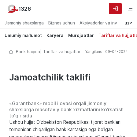
1326
Jismoniy shaxslarga
Biznes uchun
Aksiyadorlar va investorlarg
uz
Umumiy ma’lumot
Karyera
Murojaatlar
Tariflar va hujjatl
Bank haqida
Tariflar va hujjatlar
Yangilandi: 09-04-2024
Jamoatchilik taklifi
«Garantbank» mobil ilovasi orqali jismoniy
shaxslarga masofaviy bank xizmatlarini ko‘rsatish
to‘g‘risida
Ushbu hujjat O'zbekiston Respublikasi tijorat banklari
tomonidan chiqarilgan bank kartasiga ega bo'lgan
muomalaga layoqatli jismoniy shaxslarga «Garant bank»