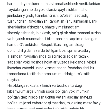
har qanday ma’lumotlarni avtomatlashtirish vositalaridan
foydalangan holda yoki ularsiz qayta ishlash, shu
jumladan yig‘ish, tizimlashtirish, to‘plash, saqlash,
tushuntirish, foydalanish, tarqatish (shu jumladan Bank
sheriklariga o‘tkazish), shaxsiy ma’lumotlarni
shaxsiylashtirish, bloklash, yo‘q qilish shartnomani tuzish
va bajarish munosabati bilan bankka taqdim etiladigan
hamda O‘zbekiston Respublikasining amaldagi
qonunchiligida nazarda tutilgan boshqa harakatlar;
Tizimdan foydalanishga to‘sqinlik qiladigan texnik
sabablar yoki boshqa holatlar yuzaga kelganda Mobil
ilovadan va/yoki uning xizmatlaridan foydalanishni bir
tomonlama tartibda noma’lum muddatga to‘xtatib
qo‘yish;
Hisoblarga ruxsatsiz kirish va boshqa turdagi
kiberhujumlarga urinish sodir boʻlgan yoki mumkin
boʻlgan deb hisoblash uchun yetarli asoslar mavjud
boʻlsa, mijozni xabardor qilmasdan, mijozning masofaviy
bank xizmatlarini vaqtincha toʻxtatib turish; bir