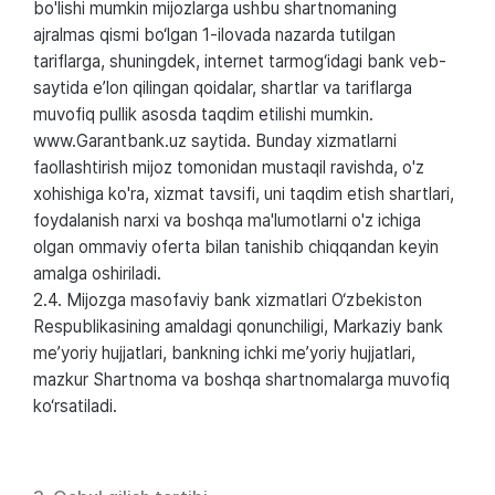
bo'lishi mumkin mijozlarga ushbu shartnomaning
ajralmas qismi bo‘lgan 1-ilovada nazarda tutilgan
tariflarga, shuningdek, internet tarmog‘idagi bank veb-
saytida e’lon qilingan qoidalar, shartlar va tariflarga
muvofiq pullik asosda taqdim etilishi mumkin.
www.Garantbank.uz saytida. Bunday xizmatlarni
faollashtirish mijoz tomonidan mustaqil ravishda, o'z
xohishiga ko'ra, xizmat tavsifi, uni taqdim etish shartlari,
foydalanish narxi va boshqa ma'lumotlarni o'z ichiga
olgan ommaviy oferta bilan tanishib chiqqandan keyin
amalga oshiriladi.
2.4. Mijozga masofaviy bank xizmatlari O‘zbekiston
Respublikasining amaldagi qonunchiligi, Markaziy bank
me’yoriy hujjatlari, bankning ichki me’yoriy hujjatlari,
mazkur Shartnoma va boshqa shartnomalarga muvofiq
ko‘rsatiladi.