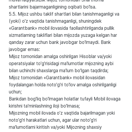
shartlarini bajarmaganligining oqibati bo'lsa.
5.5. Mijoz ushbu taklif shartlari bilan tanishmaganligi va
(yoki) o'z vaqtida tanishmaganligi, shuningdek
«Garantbank» mobil ilovasida faollashtirilganda pullik
xizmatlarning takliflari bilan mijozda yuzaga kelgan har
qanday zarar uchun bank javobgar bo'lmaydi. Bank
javobgar emas:
Mijoz tomonidan amalga oshirilgan Hisoblar va/yoki
operatsiyalar to'g'risidagi ma'lumotlar mijozning aybi
bilan uchinchi shaxslarga ma'lum bo'lgan taqdirda;
Mijoz tomonidan «Garantbank» mobil ilovasidan
foydalangan holda noto'g'ri to'lov amalga oshirilganligi
uchun;
Bankdan bog'liq bo'lmagan holatlar tufayli Mobil ilovaga
kirishni ta'minlashning iloji bo'lmasa;
Mijozning mobil ilovada o'z vaqtida bajarilmagan yoki
noto'g'ri harakatlari uchun, agar ular noto'g'ri
ma'lumotlarni kiritish va/yoki Mijozning shaxsiy