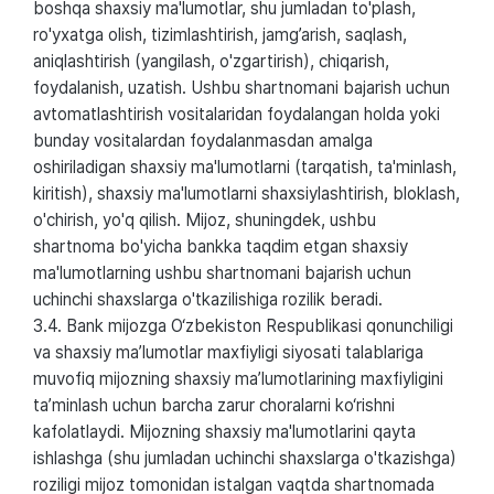
boshqa shaxsiy ma'lumotlar, shu jumladan to'plash,
ro'yxatga olish, tizimlashtirish, jamg’arish, saqlash,
aniqlashtirish (yangilash, o'zgartirish), chiqarish,
foydalanish, uzatish. Ushbu shartnomani bajarish uchun
avtomatlashtirish vositalaridan foydalangan holda yoki
bunday vositalardan foydalanmasdan amalga
oshiriladigan shaxsiy ma'lumotlarni (tarqatish, ta'minlash,
kiritish), shaxsiy ma'lumotlarni shaxsiylashtirish, bloklash,
o'chirish, yo'q qilish. Mijoz, shuningdek, ushbu
shartnoma bo'yicha bankka taqdim etgan shaxsiy
ma'lumotlarning ushbu shartnomani bajarish uchun
uchinchi shaxslarga o'tkazilishiga rozilik beradi.
3.4. Bank mijozga O‘zbekiston Respublikasi qonunchiligi
va shaxsiy ma’lumotlar maxfiyligi siyosati talablariga
muvofiq mijozning shaxsiy ma’lumotlarining maxfiyligini
ta’minlash uchun barcha zarur choralarni ko‘rishni
kafolatlaydi. Mijozning shaxsiy ma'lumotlarini qayta
ishlashga (shu jumladan uchinchi shaxslarga o'tkazishga)
roziligi mijoz tomonidan istalgan vaqtda shartnomada