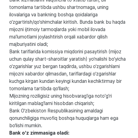
tomonlama tartibda ushbu shartnomaga, uning
ilovalariga va bankning boshqa qoidalariga
o‘zgartirish/qo‘shimchalar kiritish. Bunda bank bu haqda
mijozni ijtimoiy tarmoqlarda yoki mobil ilovada
ma’lumotlarni joylashtirish orqali xabardor qilish
majburiyatini oladi;
Bank tariflarida komissiya miqdorini pasaytirish (mijoz
uchun qulay shart-sharoitlar yaratish) yo‘nalishi bo‘yicha
o‘zgarishlar yuz bergan taqdirda, ushbu o‘zgarishlarni
mijozni xabardor qilmasdan, tariflardagi o‘zgarishlar
kuchga kirgan kundan keyingi kundan kechiktirmay bir
tomonlama tartibda qo‘llash;
Mijozning roziligisiz uning hisobvarag'iga noto'g'ri
kiritilgan mablag'larni hisobdan chiqarish;
Bank O‘zbekiston Respublikasining amaldagi
qonunchiligiga muvofiq boshqa huquqlarga ham ega
bo‘lishi mumkin.
Bank o'z zimmasiga oladi: