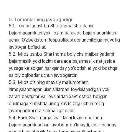
5. Tomonlarning javobgarligi
5.1. Tomonlar ushbu Shartnoma shartlarini
bajarmaganliklari yoki lozim darajada bajarmaganliklari
uchun O‘zbekiston Respublikasi qonunchiligiga muvofiq
javobgar bo‘ladilar.
5.2. Mijoz ushbu Shartnoma bo'yicha majburiyatlarni
bajarmaslik yoki lozim darajada bajarmaslik natijasida
yuzaga keladigan har qanday yo'qotishlar yoki boshqa
salbiy oqibatlar uchun javobgardir.
5.3. Mijoz o'zining shaxsiy ma'lumotlarini
himoyalanmagan ulanishlardan foydalanadigan yoki
zararli dasturlar va ilovalardan xavf ostida bo'lgan
qurilmaga kiritishda uning xavfsizligi uchun to'liq
javobgarlikni o'z zimmasiga oladi.
5.4. Bank Shartnoma shartlarini lozim darajada
bajarmaganlik uchun javobgar bo'lmaydi, agar bunday
muvaffaqiyatsizlik Mijoz tomonidan Shartnoma