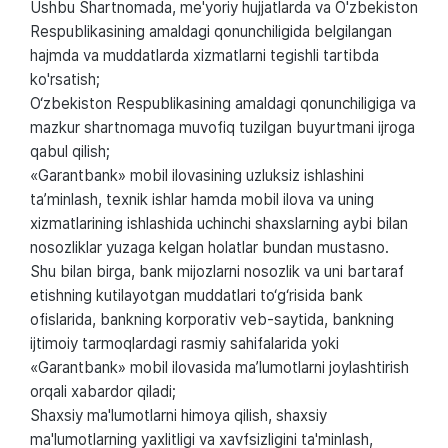
Ushbu Shartnomada, me'yoriy hujjatlarda va O'zbekiston
Respublikasining amaldagi qonunchiligida belgilangan
hajmda va muddatlarda xizmatlarni tegishli tartibda
ko'rsatish;
O‘zbekiston Respublikasining amaldagi qonunchiligiga va
mazkur shartnomaga muvofiq tuzilgan buyurtmani ijroga
qabul qilish;
«Garantbank» mobil ilovasining uzluksiz ishlashini
ta’minlash, texnik ishlar hamda mobil ilova va uning
xizmatlarining ishlashida uchinchi shaxslarning aybi bilan
nosozliklar yuzaga kelgan holatlar bundan mustasno.
Shu bilan birga, bank mijozlarni nosozlik va uni bartaraf
etishning kutilayotgan muddatlari to‘g‘risida bank
ofislarida, bankning korporativ veb-saytida, bankning
ijtimoiy tarmoqlardagi rasmiy sahifalarida yoki
«Garantbank» mobil ilovasida ma’lumotlarni joylashtirish
orqali xabardor qiladi;
Shaxsiy ma'lumotlarni himoya qilish, shaxsiy
ma'lumotlarning yaxlitligi va xavfsizligini ta'minlash,