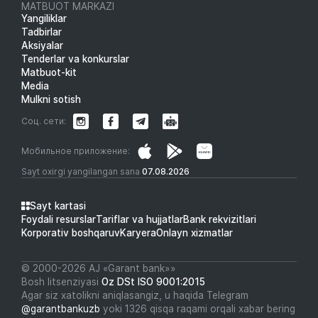
MATBUOT MARKAZI
Yangiliklar
Tadbirlar
Aksiyalar
Tenderlar va konkurslar
Matbuot-kit
Media
Mulkni sotish
Соц. сети:
Мобильное приложение:
Sayt oxirgi yangilangan sana
07.08.2026
Sayt kartasi
Foydali resurslar
Tariflar va hujjatlar
Bank rekvizitlari
Korporativ boshqaruv
Karyera
Onlayn xizmatlar
© 2000-2026 АJ «Garant bank»»
Bosh litsenziyasi
Oz DSt ISO 9001:2015
Agar siz xatolikni aniqlasangiz, u haqida Telegram
@garantbankuzb
yoki 1326 qisqa raqami orqali xabar bering