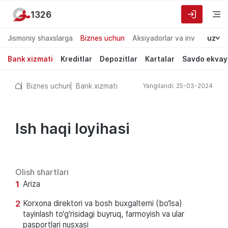
1326
Jismoniy shaxslarga
Biznes uchun
Aksiyadorlar va investorlarg
uz
Bank xizmati
Kreditlar
Depozitlar
Kartalar
Savdo ekvay
Biznes uchun
Bank xizmati
Yangilandi: 25-03-2024
Ish haqi loyihasi
Olish shartlari
Ariza
Korxona direktori va bosh buxgalterni (bo‘lsa)
tayinlash to‘g‘risidagi buyruq, farmoyish va ular
pasportlari nusxasi