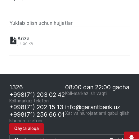
Yuklab olish uchun hujjatlar
Ariza
, 4.00 KB
1326
08:00 dan 22:00 gacha
+998(71) 203 02 42
Koll-markaz ish vaqti
Koll-markaz telefoni
+998(71) 202 15 13
info@garantbank.uz
+998(71) 256 66 01
Xat va murojaatlarni qabul qilish
Ishonch telefoni
Qayta aloqa