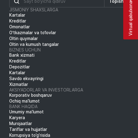
Topish
Virtual qabulxona
JISMONIY SHAXSLARGA
Kartalar
Kreditlar
Omonatlar
O‘tkazmalar va to‘lovlar
Oltin quymalar
Oltin va kumush tangalar
BIZNES UCHUN
Bank xizmati
Kreditlar
Depozitlar
Kartalar
Savdo ekvayringi
Xizmatlar
AKSIYADORLAR VA INVESTORLARGA
Korporativ boshqaruv
Ochiq ma’lumot
BANK HAQIDA
Umumiy ma’lumot
Karyera
Murojaatlar
Tariflar va hujjatlar
Korrupsiya to’g’risida