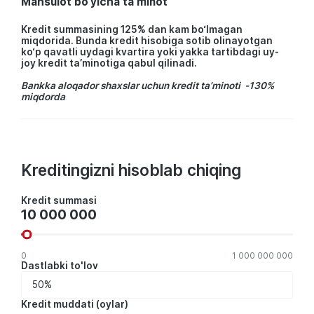
Mahsulot bo‘yicha ta’minot
Kredit summasining 125% dan kam bo‘lmagan
miqdorida. Bunda kredit hisobiga sotib olinayotgan
ko‘p qavatli uydagi kvartira yoki yakka tartibdagi uy-
joy kredit ta’minotiga qabul qilinadi.
Bankka aloqador shaxslar uchun kredit ta’minoti -130%
miqdorda
Kreditingizni hisoblab chiqing
Kredit
Kredit summasi
summasi
0
1 000 000 000
Dastlabki to'lov
Kredit muddati (oylar)