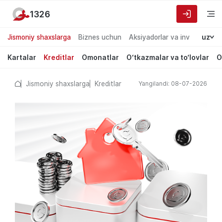
1326
Jismoniy shaxslarga
Biznes uchun
Aksiyadorlar va investorlarg
uz
Kartalar
Kreditlar
Omonatlar
O‘tkazmalar va to‘lovlar
O
Jismoniy shaxslarga
Kreditlar
Yangilandi: 08-07-2026