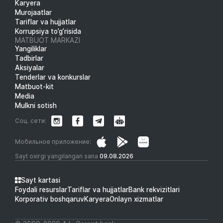
Karyera
Murojaatlar
Tariflar va hujjatlar
Korrupsiya to’g’risida
MATBUOT MARKAZI
Yangiliklar
Tadbirlar
Aksiyalar
Tenderlar va konkurslar
Matbuot-kit
Media
Mulkni sotish
Соц. сети:
Мобильное приложение:
Sayt oxirgi yangilangan sana
09.08.2026
Sayt kartasi
Foydali resurslar
Tariflar va hujjatlar
Bank rekvizitlari
Korporativ boshqaruv
Karyera
Onlayn xizmatlar