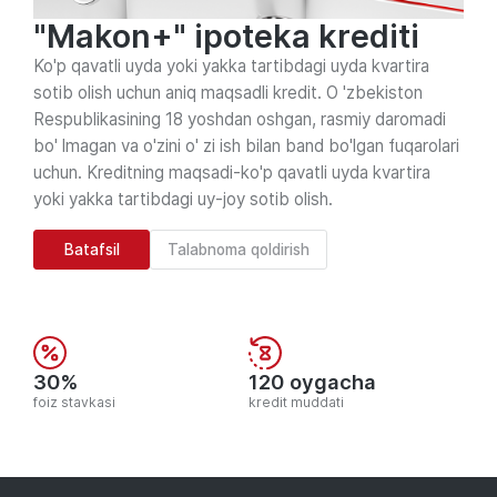
"Makon+" ipоtеkа krеditi
Ko'p qavatli uyda yoki yakka tartibdagi uyda kvartira
sotib olish uchun aniq maqsadli kredit. O 'zbekiston
Respublikasining 18 yoshdan oshgan, rasmiy daromadi
bo' lmagan va o'zini o' zi ish bilan band bo'lgan fuqarolari
uchun. Kreditning maqsadi-ko'p qavatli uyda kvartira
yoki yakka tartibdagi uy-joy sotib olish.
Batafsil
Talabnoma qoldirish
30%
120 oygacha
foiz stavkasi
kredit muddati