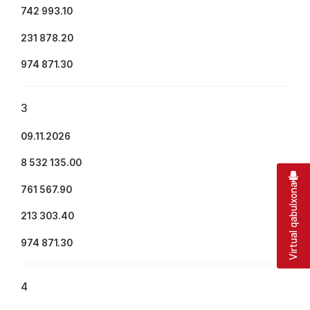
742 993.10
231 878.20
974 871.30
3
09.11.2026
8 532 135.00
Virtual qabulxona
761 567.90
213 303.40
974 871.30
4