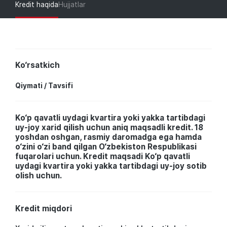
Kredit haqida
Hujjatlar
Ko‘rsatkich
Qiymati / Tavsifi
Ko‘p qavatli uydagi kvartira yoki yakka tartibdagi
uy-joy xarid qilish uchun аniq maqsadli kredit. 18
yoshdan oshgan, rasmiy daromadga ega hamda
o‘zini o‘zi band qilgan O‘zbekiston Respublikasi
fuqarolari uchun. Kredit maqsadi Ko‘p qavatli
uydagi kvartira yoki yakka tartibdagi uy-joy sotib
olish uchun.
Kredit miqdori