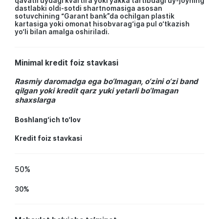
qavatli uydagi kvartira yoki yakka tartibdagi uy-joyning
dastlabki oldi-sotdi shartnomasiga asosan
sotuvchining “Garant bank”da ochilgan plastik
kartasiga yoki omonat hisobvarag‘iga pul o‘tkazish
yo‘li bilan amalga oshiriladi.
Minimal kredit foiz stavkasi
Rasmiy daromadga ega bo‘lmagan, o‘zini o‘zi band
qilgan yoki kredit qarz yuki yetarli bo‘lmagan
shaxslarga
Boshlang‘ich to‘lov
Kredit foiz stavkasi
50%
30%