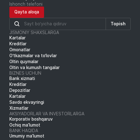
Ishonch telefoni
Qayta aloqa
Topish
JISMONIY SHAXSLARGA
Kartalar
Kreditlar
Omonatlar
O‘tkazmalar va to‘lovlar
Oltin quymalar
Oltin va kumush tangalar
BIZNES UCHUN
Bank xizmati
Kreditlar
Depozitlar
Kartalar
Savdo ekvayringi
Xizmatlar
AKSIYADORLAR VA INVESTORLARGA
Korporativ boshqaruv
Ochiq ma’lumot
BANK HAQIDA
Umumiy ma’lumot