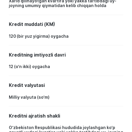
Xarid qilinayotgan kvartira yoki yakka tartibdagi uy-
joyning umumiy qiymatidan kelib chiqqan holda
Kredit muddati (KM)
120 (bir yuz yigirma) oygacha
Kreditning imtiyozli davri
12 (o‘n ikki) oygacha
Kredit valyutasi
Milliy valyuta (so‘m)
Kreditni ajratish shakli
O‘zbekiston Respublikasi hududida joylashgan ko‘p