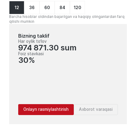
12
36
60
84
120
Barcha hisoblar oldindan bajarilgan va haqiqiy olinganlardan farq
qilishi mumkin
Bizning taklif
Har oylik to‘lov
974 871.30 sum
Foiz stavkasi
30%
Onlayn rasmiylashtirish
Axborot varaqasi