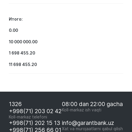
Итого:
0.00
10 000 000.00
1 698 455.20
11 698 455.20
1326
08:00 dan 22:00 gacha
+998(71) 203 02 42
Koll-markaz ish vaqti
Koll-markaz telefoni
+998(71) 202 15 13
info@garantbank.uz
+998(71) 256 66 01
Xat va murojaatlarni qabul qilish