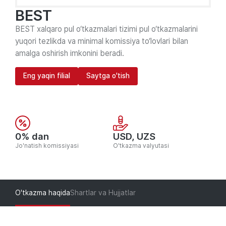
BEST
BEST xalqaro pul o‘tkazmalari tizimi pul o‘tkazmalarini
yuqori tezlikda va minimal komissiya to‘lovlari bilan
amalga oshirish imkonini beradi.
Eng yaqin filial
Saytga o'tish
0% dan
USD, UZS
Jo'natish komissiyasi
O'tkazma valyutasi
O'tkazma haqida
Shartlar va Hujjatlar