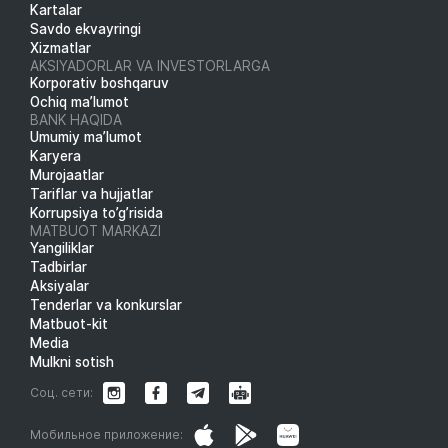
Kartalar
Savdo ekvayringi
Xizmatlar
AKSIYADORLAR VA INVESTORLARGA
Korporativ boshqaruv
Ochiq ma’lumot
BANK HAQIDA
Umumiy ma’lumot
Karyera
Murojaatlar
Tariflar va hujjatlar
Korrupsiya to’g’risida
MATBUOT MARKAZI
Yangiliklar
Tadbirlar
Aksiyalar
Tenderlar va konkurslar
Matbuot-kit
Media
Mulkni sotish
Соц. сети:
Мобильное приложение: