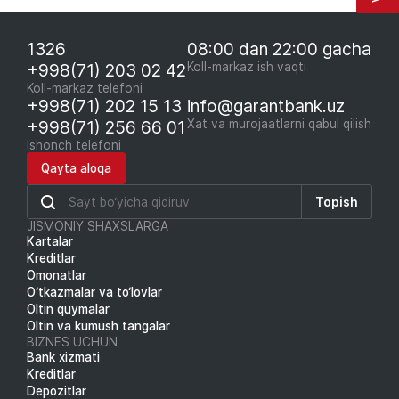
1326
08:00 dan 22:00 gacha
+998(71) 203 02 42
Koll-markaz ish vaqti
Koll-markaz telefoni
+998(71) 202 15 13
info@garantbank.uz
+998(71) 256 66 01
Xat va murojaatlarni qabul qilish
Ishonch telefoni
Qayta aloqa
Topish
JISMONIY SHAXSLARGA
Kartalar
Kreditlar
Omonatlar
O‘tkazmalar va to‘lovlar
Oltin quymalar
Oltin va kumush tangalar
BIZNES UCHUN
Bank xizmati
Kreditlar
Depozitlar