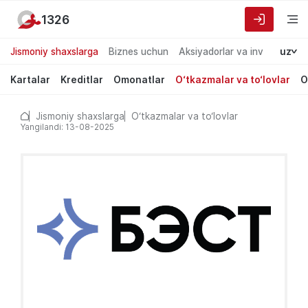
1326
Jismoniy shaxslarga
Biznes uchun
Aksiyadorlar va investorlarg
uz
Kartalar
Kreditlar
Omonatlar
O‘tkazmalar va to‘lovlar
O
Jismoniy shaxslarga
O‘tkazmalar va to‘lovlar
Yangilandi: 13-08-2025