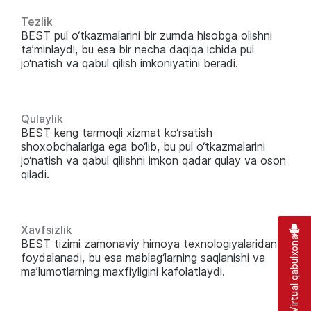
Tezlik
BEST pul o‘tkazmalarini bir zumda hisobga olishni
ta’minlaydi, bu esa bir necha daqiqa ichida pul
jo‘natish va qabul qilish imkoniyatini beradi.
Qulaylik
BEST keng tarmoqli xizmat ko‘rsatish
shoxobchalariga ega bo‘lib, bu pul o‘tkazmalarini
jo‘natish va qabul qilishni imkon qadar qulay va oson
qiladi.
Xavfsizlik
Virtual qabulxona
BEST tizimi zamonaviy himoya texnologiyalaridan
foydalanadi, bu esa mablag‘larning saqlanishi va
ma’lumotlarning maxfiyligini kafolatlaydi.