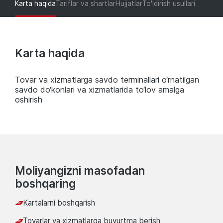
Karta haqida
Tariflar va shartlar
Hujjatlar
To'ldirish usullari
Karta haqida
Tovar va xizmatlarga savdo terminallari o‘rnatilgan
savdo do‘konlari va xizmatlarida to‘lov amalga
oshirish
Moliyangizni masofadan
boshqaring
Kartalarni boshqarish
Tovarlar va xizmatlarga buyurtma berish