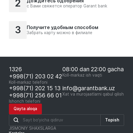
2
Дождитесь одобрения
с Вами свяжется оператор Garant bank
3
Получите удобным способом
Забрать карту можно в филиале
1326
08:00 dan 22:00 gacha
+998(71) 203 02 42
Koll-markaz ish vaqti
Koll-markaz telefoni
+998(71) 202 15 13
info@garantbank.uz
+998(71) 256 66 01
Xat va murojaatlarni qabul qilish
Ishonch telefoni
Qayta aloqa
Topish
JISMONIY SHAXSLARGA