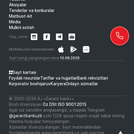
Aksiyalar
Tenderlar va konkurslar
Matbuot-kit
Media
Mulkni sotish
Соц. сети:
Мобильное приложение:
Sayt oxirgi yangilangan sana
10.08.2026
Sayt kartasi
Foydali resurslar
Tariflar va hujjatlar
Bank rekvizitlari
Korporativ boshqaruv
Karyera
Onlayn xizmatlar
© 2000-2026 АJ «Garant bank»»
Bosh litsenziyasi
Oz DSt ISO 9001:2015
Agar siz xatolikni aniqlasangiz, u haqida Telegram
@garantbankuzb
yoki 1326 qisqa raqami orqali xabar bering
Hamma huquqlar himoyalangan.
Xizmatlar litsenziyalangan. Sayt materiallaridan
foydalanilganda www.garantbank.uz veb-saytiga