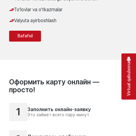
To'lovlar va o'tkazmalar
Valyuta ayirboshlash
Bafafsil
Virtual qabulxona
Оформить карту онлайн —
просто!
1
Заполнить онлайн-заявку
Это займет всего пару минут