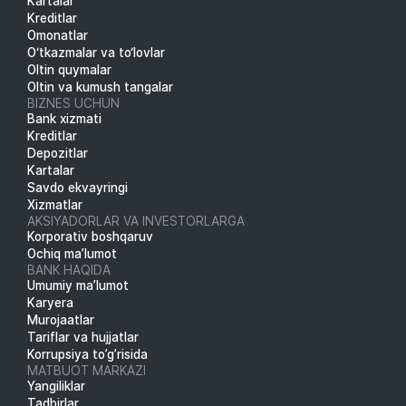
Kartalar
Kreditlar
Omonatlar
O‘tkazmalar va to‘lovlar
Oltin quymalar
Oltin va kumush tangalar
BIZNES UCHUN
Bank xizmati
Kreditlar
Depozitlar
Kartalar
Savdo ekvayringi
Xizmatlar
AKSIYADORLAR VA INVESTORLARGA
Korporativ boshqaruv
Ochiq ma’lumot
BANK HAQIDA
Umumiy ma’lumot
Karyera
Murojaatlar
Tariflar va hujjatlar
Korrupsiya to’g’risida
MATBUOT MARKAZI
Yangiliklar
Tadbirlar