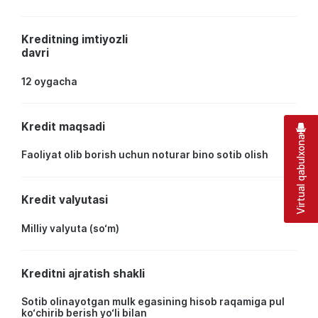
Kreditning imtiyozli
davri
12 oygacha
Kredit maqsadi
Virtual qabulxona
Faoliyat olib borish uchun noturar bino sotib olish
Kredit valyutasi
Milliy valyuta (so‘m)
Kreditni ajratish shakli
Sotib olinayotgan mulk egasining hisob raqamiga pul
ko‘chirib berish yo‘li bilan