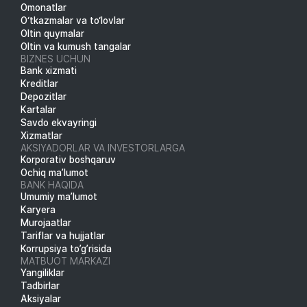
Omonatlar
O‘tkazmalar va to‘lovlar
Oltin quymalar
Oltin va kumush tangalar
BIZNES UCHUN
Bank xizmati
Kreditlar
Depozitlar
Kartalar
Savdo ekvayringi
Xizmatlar
AKSIYADORLAR VA INVESTORLARGA
Korporativ boshqaruv
Ochiq ma’lumot
BANK HAQIDA
Umumiy ma’lumot
Karyera
Murojaatlar
Tariflar va hujjatlar
Korrupsiya to’g’risida
MATBUOT MARKAZI
Yangiliklar
Tadbirlar
Aksiyalar