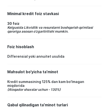
Minimal kredit foiz stavkasi
30 foiz
Kelgusida Likvidlik va resurslarni boshqarish qo‘mitasi
qaroriga asosan o‘zgartirilishi mumkin.
Foiz hisoblash
Differensial yoki annuitet usulida
Mahsulot bo‘yicha ta’minot
Kredit summasining 125% dan kam bo‘lmagan
miqdorida
(Aloqador shaxslar uchun - 130%)
Qabul qilinadigan ta’minot turlari