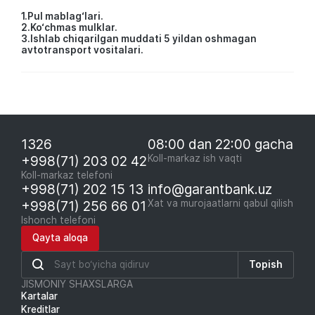
1.Pul mablag‘lari.
2.Ko‘chmas mulklar.
3.Ishlab chiqarilgan muddati 5 yildan oshmagan
avtotransport vositalari.
1326
08:00 dan 22:00 gacha
+998(71) 203 02 42
Koll-markaz ish vaqti
Koll-markaz telefoni
+998(71) 202 15 13
info@garantbank.uz
+998(71) 256 66 01
Xat va murojaatlarni qabul qilish
Ishonch telefoni
Qayta aloqa
Topish
JISMONIY SHAXSLARGA
Kartalar
Kreditlar