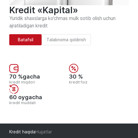
Kredit «Kapital»
Yuridik shaxslarga ko‘chmas mulk sotib olish uchun
ajratiladigan kredit
Batafsil
Talabnoma qoldirish
70 %gacha
30 %
kredit miqdori
kredit foiz
60 oygacha
kredit muddati
Kredit haqida
Hujjatlar