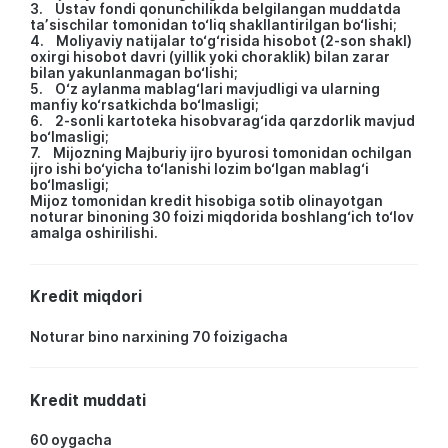
3. Ustav fondi qonunchilikda belgilangan muddatda
taʼsischilar tomonidan to‘liq shakllantirilgan bo‘lishi;
4. Moliyaviy natijalar to‘g‘risida hisobot (2-son shakl)
oxirgi hisobot davri (yillik yoki choraklik) bilan zarar
bilan yakunlanmagan bo‘lishi;
5. O‘z aylanma mablag‘lari mavjudligi va ularning
manfiy ko‘rsatkichda bo‘lmasligi;
6. 2-sonli kartoteka hisobvarag‘ida qarzdorlik mavjud
bo‘lmasligi;
7. Mijozning Majburiy ijro byurosi tomonidan ochilgan
ijro ishi bo‘yicha to‘lanishi lozim bo‘lgan mablag‘i
bo‘lmasligi;
Mijoz tomonidan kredit hisobiga sotib olinayotgan
noturar binoning 30 foizi miqdorida boshlang‘ich to‘lov
amalga oshirilishi.
Kredit miqdori
Noturar bino narxining 70 foizigacha
Kredit muddati
60 oygacha