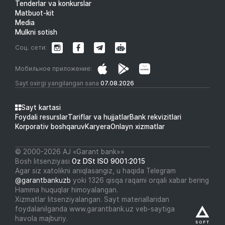
Tenderlar va konkurslar
Matbuot-kit
Media
Mulkni sotish
Соц. сети:
Мобильное приложение:
Sayt oxirgi yangilangan sana
07.08.2026
Sayt kartasi
Foydali resurslar
Tariflar va hujjatlar
Bank rekvizitlari
Korporativ boshqaruv
Karyera
Onlayn xizmatlar
© 2000-2026 АJ «Garant bank»»
Bosh litsenziyasi
Oz DSt ISO 9001:2015
Agar siz xatolikni aniqlasangiz, u haqida Telegram
@garantbankuzb
yoki 1326 qisqa raqami orqali xabar bering
Hamma huquqlar himoyalangan.
Xizmatlar litsenziyalangan. Sayt materiallaridan
foydalanilganda www.garantbank.uz veb-saytiga
havola majburiy.