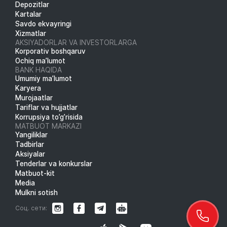
Depozitlar
Kartalar
Savdo ekvayringi
Xizmatlar
AKSIYADORLAR VA INVESTORLARGA
Korporativ boshqaruv
Ochiq ma’lumot
BANK HAQIDA
Umumiy ma’lumot
Karyera
Murojaatlar
Tariflar va hujjatlar
Korrupsiya to’g’risida
MATBUOT MARKAZI
Yangiliklar
Tadbirlar
Aksiyalar
Tenderlar va konkurslar
Matbuot-kit
Media
Mulkni sotish
Соц. сети: