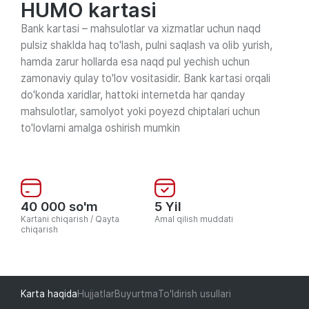
HUMO kartasi
Bank kartasi – mahsulotlar va xizmatlar uchun naqd
pulsiz shaklda haq to'lash, pulni saqlash va olib yurish,
hamda zarur hollarda esa naqd pul yechish uchun
zamonaviy qulay to'lov vositasidir. Bank kartasi orqali
do'konda xaridlar, hattoki internetda har qanday
mahsulotlar, samolyot yoki poyezd chiptalari uchun
to'lovlarni amalga oshirish mumkin
40 000 so'm
5 Yil
Kartani chiqarish / Qayta
Amal qilish muddati
chiqarish
Karta haqida
Hujjatlar
Buyurtma
To'ldirish usullari