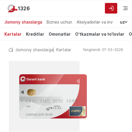
1326
Jismoniy shaxslarga
Biznes uchun
Aksiyadorlar va investorlarg
uz
Kartalar
Kreditlar
Omonatlar
O‘tkazmalar va to‘lovlar
O
Jismoniy shaxslarga
Kartalar
Yangilandi: 27-03-2026