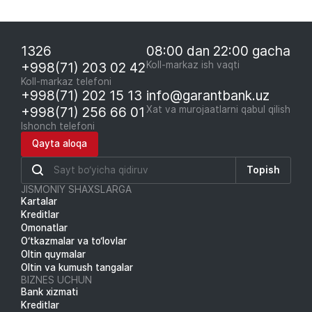
1326
08:00 dan 22:00 gacha
+998(71) 203 02 42
Koll-markaz ish vaqti
Koll-markaz telefoni
+998(71) 202 15 13
info@garantbank.uz
+998(71) 256 66 01
Xat va murojaatlarni qabul qilish
Ishonch telefoni
Qayta aloqa
Topish
JISMONIY SHAXSLARGA
Kartalar
Kreditlar
Omonatlar
O‘tkazmalar va to‘lovlar
Oltin quymalar
Oltin va kumush tangalar
BIZNES UCHUN
Bank xizmati
Kreditlar