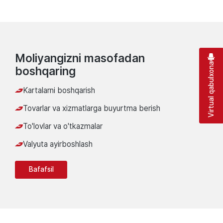
Moliyangizni masofadan
Virtual qabulxona
boshqaring
Kartalarni boshqarish
Tovarlar va xizmatlarga buyurtma berish
To'lovlar va o'tkazmalar
Valyuta ayirboshlash
Bafafsil