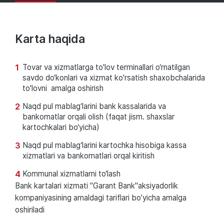
Karta haqida
Tovar va xizmatlarga to'lov terminallari o‘rnatilgan
savdo do‘konlari va xizmat ko'rsatish shaxobchalarida
to'lovni amalga oshirish
Naqd pul mablag‘larini bank kassalarida va
bankomatlar orqali olish (faqat jism. shaxslar
kartochkalari bo‘yicha)
Naqd pul mablag‘larini kartochka hisobiga kassa
xizmatlari va bankomatlari orqal kiritish
Kommunal xizmatlarni to‘lash
Bank kartalari xizmati "Garant Bank"aksiyadorlik
kompaniyasining amaldagi tariflari boʼyicha amalga
oshiriladi