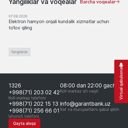
Yangiliklar va voqealar
Barcha voqealar
07.08.2026
Elektron hamyon orqali kundalik xizmatlar uchun
to‘lov qiling
Yangiliklar
Virtual qabulxona
1326
08:00 dan 22:00 gacha
+998(71) 203 02 42
Koll-markaz ish vaqti
Koll-markaz telefoni
+998(71) 202 15 13
info@garantbank.uz
+998(71) 256 66 01
Xat va murojaatlarni qabul qilish
Ishonch telefoni
Qayta aloqa