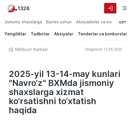
1326
Jismoniy shaxslarga
Biznes uchun
Aksiyadorlar va investorlarg
uz
Yangiliklar
Tadbirlar
Aksiyalar
Tenderlar va konkurslar
Matbuot markazi
Yangilandi: 12.05.2025
2025-yil 13-14-may kunlari
"Navro‘z" BXMda jismoniy
shaxslarga xizmat
ko‘rsatishni to‘xtatish
haqida