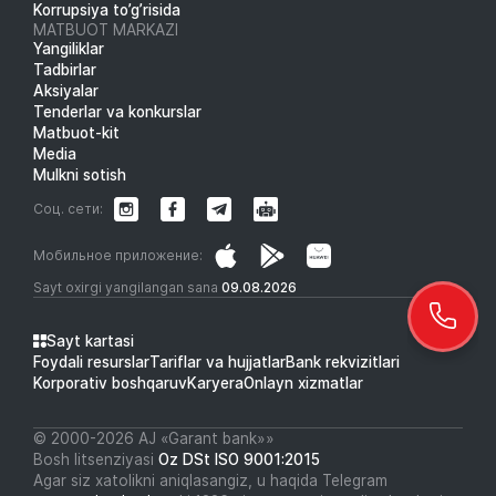
Korrupsiya to’g’risida
MATBUOT MARKAZI
Yangiliklar
Tadbirlar
Aksiyalar
Tenderlar va konkurslar
Matbuot-kit
Media
Mulkni sotish
Соц. сети:
Мобильное приложение:
Sayt oxirgi yangilangan sana
09.08.2026
Sayt kartasi
Foydali resurslar
Tariflar va hujjatlar
Bank rekvizitlari
Korporativ boshqaruv
Karyera
Onlayn xizmatlar
© 2000-2026 АJ «Garant bank»»
Bosh litsenziyasi
Oz DSt ISO 9001:2015
Agar siz xatolikni aniqlasangiz, u haqida Telegram