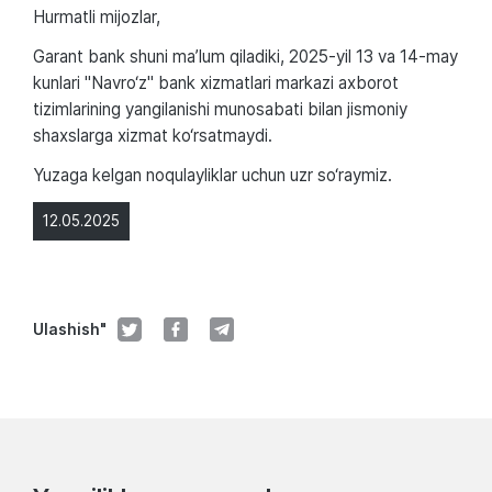
Hurmatli mijozlar,
Garant bank shuni ma’lum qiladiki, 2025-yil 13 va 14-may
kunlari "Navro‘z" bank xizmatlari markazi axborot
tizimlarining yangilanishi munosabati bilan jismoniy
shaxslarga xizmat ko‘rsatmaydi.
Yuzaga kelgan noqulayliklar uchun uzr so‘raymiz.
12.05.2025
Ulashish"