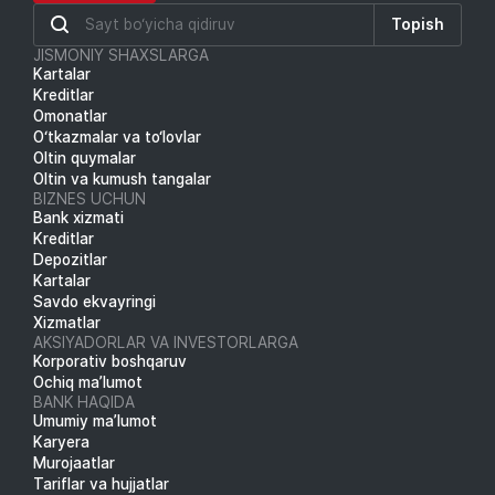
Topish
JISMONIY SHAXSLARGA
Kartalar
Kreditlar
Omonatlar
O‘tkazmalar va to‘lovlar
Oltin quymalar
Oltin va kumush tangalar
BIZNES UCHUN
Bank xizmati
Kreditlar
Depozitlar
Kartalar
Savdo ekvayringi
Xizmatlar
AKSIYADORLAR VA INVESTORLARGA
Korporativ boshqaruv
Ochiq ma’lumot
BANK HAQIDA
Umumiy ma’lumot
Karyera
Murojaatlar
Tariflar va hujjatlar