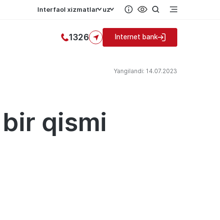
Interfaol xizmatlar
uz
1326
Internet bank
Yangilandi: 14.07.2023
bir qismi