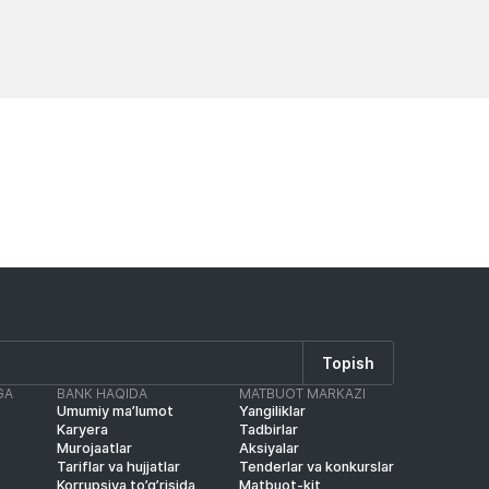
Yangiliklar
Yangilik
Topish
GA
BANK HAQIDA
MATBUOT MARKAZI
Umumiy ma’lumot
Yangiliklar
Karyera
Tadbirlar
Murojaatlar
Aksiyalar
Tariflar va hujjatlar
Tenderlar va konkurslar
Korrupsiya to’g’risida
Matbuot-kit