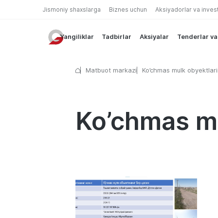
Jismoniy shaxslarga
Biznes uchun
Aksiyadorlar va inves
Yangiliklar
Tadbirlar
Aksiyalar
Tenderlar va
Matbuot markazi
Ko’chmas mulk obyektlari
qismi
Ko’chmas mu