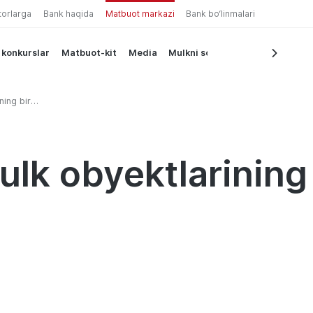
torlarga
Bank haqida
Matbuot markazi
Bank bo‘linmalari
 konkurslar
Matbuot-kit
Media
Mulkni sotish
ning bir
lk obyektlarining 