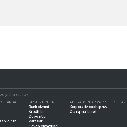
Yangiliklar
Yangiliklar
AXSLARGA
BIZNES UCHUN
AKSIYADORLAR VA INVESTORLAR
Bank xizmati
Korporativ boshqaruv
Kreditlar
Ochiq ma’lumot
Depozitlar
 to‘lovlar
Kartalar
r
Savdo ekvayringi