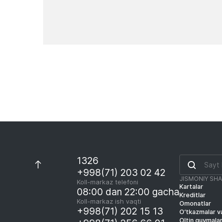
Yangiliklar
1326
+998(71) 203 02 42
JISMONIY SH
Koll-markaz telefoni
Kartalar
08:00 dan 22:00 gacha
Kreditlar
Koll-markaz ish vaqti
Omonatlar
+998(71) 202 15 13
O‘tkazmalar va
Oltin quymala