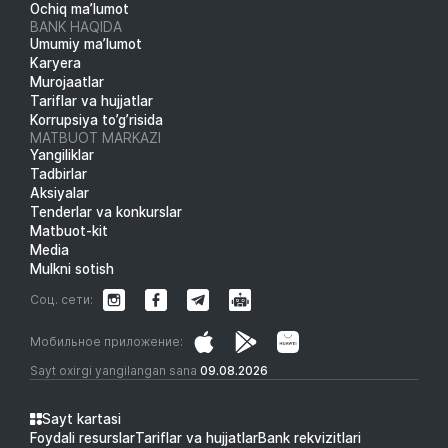
Ochiq ma’lumot
BANK HAQIDA
Umumiy ma’lumot
Karyera
Murojaatlar
Tariflar va hujjatlar
Korrupsiya to’g’risida
MATBUOT MARKAZI
Yangiliklar
Tadbirlar
Aksiyalar
Tenderlar va konkurslar
Matbuot-kit
Media
Mulkni sotish
Соц. сети:
Мобильное приложение:
Sayt oxirgi yangilangan sana
09.08.2026
Sayt kartasi
Foydali resurslar
Tariflar va hujjatlar
Bank rekvizitlari