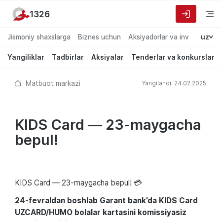
1326
Jismoniy shaxslarga
Biznes uchun
Aksiyadorlar va investorlarg
uz
Yangiliklar
Tadbirlar
Aksiyalar
Tenderlar va konkurslar
Matbuot markazi
Yangilandi: 24.02.2025
KIDS Card — 23-maygacha
bepul!
KIDS Card — 23-maygacha bepul! 💳
24-fevraldan boshlab Garant bank’da KIDS Card
UZCARD/HUMO bolalar kartasini komissiyasiz