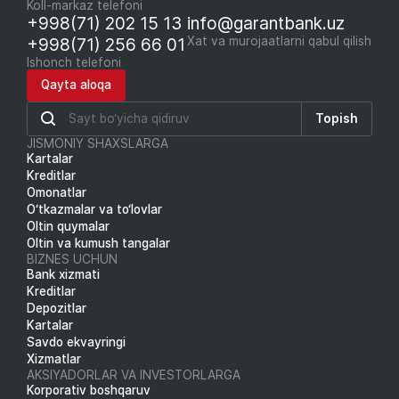
Koll-markaz telefoni
+998(71) 202 15 13
info@garantbank.uz
+998(71) 256 66 01
Xat va murojaatlarni qabul qilish
Ishonch telefoni
Qayta aloqa
Topish
JISMONIY SHAXSLARGA
Kartalar
Kreditlar
Omonatlar
O‘tkazmalar va to‘lovlar
Oltin quymalar
Oltin va kumush tangalar
BIZNES UCHUN
Bank xizmati
Kreditlar
Depozitlar
Kartalar
Savdo ekvayringi
Xizmatlar
AKSIYADORLAR VA INVESTORLARGA
Korporativ boshqaruv