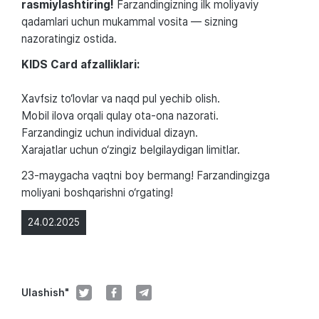
rasmiylashtiring!
Farzandingizning ilk moliyaviy
qadamlari uchun mukammal vosita — sizning
nazoratingiz ostida.
KIDS Card afzalliklari:
Xavfsiz to‘lovlar va naqd pul yechib olish.
Mobil ilova orqali qulay ota-ona nazorati.
Farzandingiz uchun individual dizayn.
Xarajatlar uchun o‘zingiz belgilaydigan limitlar.
23-maygacha vaqtni boy bermang! Farzandingizga
moliyani boshqarishni o‘rgating!
24.02.2025
Ulashish"