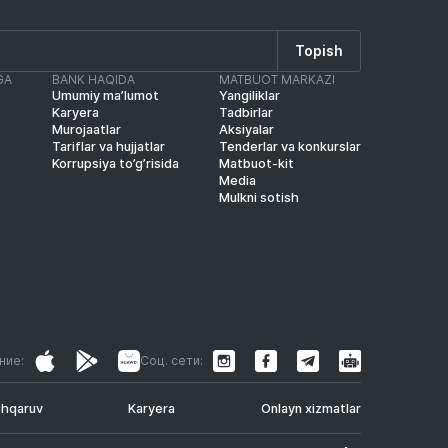
Topish
GA
BANK HAQIDA
MATBUOT MARKAZI
Umumiy ma’lumot
Yangiliklar
Karyera
Tadbirlar
Murojaatlar
Aksiyalar
Tariflar va hujjatlar
Tenderlar va konkurslar
Korrupsiya to’g’risida
Matbuot-kit
Media
Mulkni sotish
ние:
Соц. сети:
shqaruv
Karyera
Onlayn xizmatlar
.