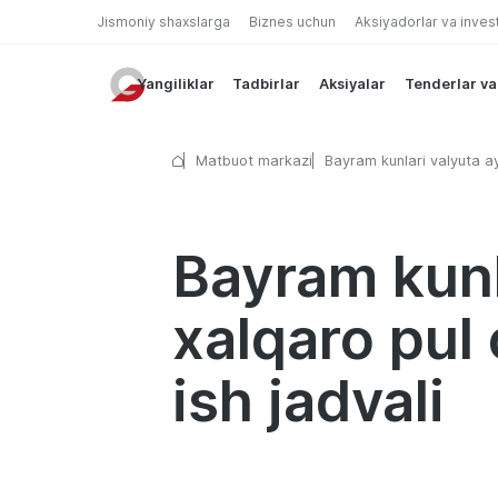
Jismoniy shaxslarga
Biznes uchun
Aksiyadorlar va inves
Yangiliklar
Tadbirlar
Aksiyalar
Tenderlar va
Matbuot markazi
Bayram kunlari valyuta a
va xalqaro pul o’tkazmala
shoxobchalarining ish jad
Bayram kunl
xalqaro pul
ish jadvali