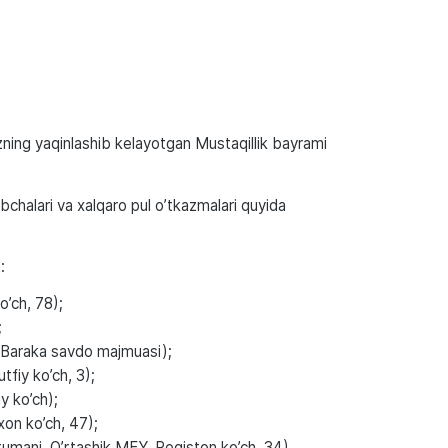
ning yaqinlashib kelayotgan Mustaqillik bayrami
chalari va xalqaro pul o’tkazmalari quyida
:
’ch, 78);
;
Baraka savdo majmuasi);
tfiy ko’ch, 3);
y ko’ch);
ixon ko’ch, 47);
ani, O’rtashik MFY, Registon ko’ch, 34).