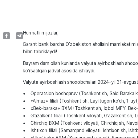
Hurmatli mijozlar,
Garant bank barcha O’zbekiston aholisini mamlakatimiz
bilan tabriklaydi!
Bayram dam olish kunlarida valyuta ayirboshlash shoxob
ko’rsatilgan jadval asosida ishlaydi.
Valyuta ayirboshlash shoxobchalari 2024-yil 31-avgust
• Operatsion boshqaruv (Toshkent sh, Said Baraka ko
• «Almaz» filiali (Toshkent sh, Laylitugon ko’ch, 1-uy)
• «Bek-baraka» BXM (Toshkent sh, Iqbol MFY, Bek-
• G’azalkent filiali (Toshkent viloyati, G’azalkent sh, Lu
• Chirchiq BXM (Toshkent viloyati, Chirchiq sh, Navoi
• Ishtixon filiali (Samarqand viloyati, Ishtixon sh, Isht
• «Ulug’bek» BXM (Samarqand viloyati, Samarqand tum