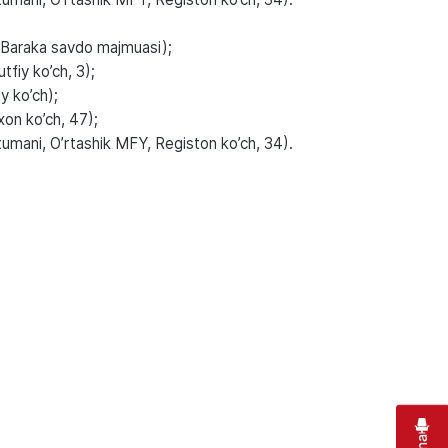
Baraka savdo majmuasi);
tfiy ko’ch, 3);
y ko’ch);
ixon ko’ch, 47);
ani, O’rtashik MFY, Registon ko’ch, 34).