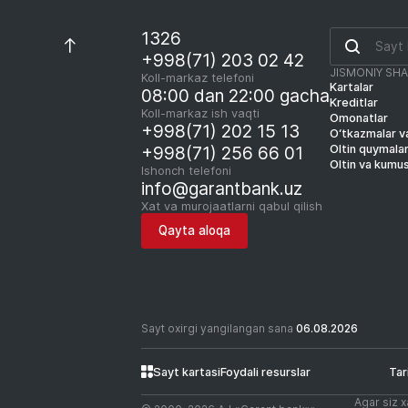
1326
+998(71) 203 02 42
JISMONIY SH
Koll-markaz telefoni
Kartalar
08:00 dan 22:00 gacha
Kreditlar
Koll-markaz ish vaqti
Omonatlar
+998(71) 202 15 13
O‘tkazmalar va
Oltin quymala
+998(71) 256 66 01
Oltin va kumu
Ishonch telefoni
info@garantbank.uz
Xat va murojaatlarni qabul qilish
Qayta aloqa
Sayt oxirgi yangilangan sana
06.08.2026
Sayt kartasi
Foydali resurslar
Tar
Agar siz x