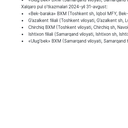
Xalqaro pul o’tkazmalari 2024-yil 31-avgust:
• «Bek-baraka» BXM (Toshkent sh, Iqbol MFY, Bek-
• G’azalkent filiali (Toshkent viloyati, G’azalkent sh, Lu
• Chirchiq BXM (Toshkent viloyati, Chirchiq sh, Navoi
• Ishtixon filiali (Samarqand viloyati, Ishtixon sh, Isht
• «Ulug’bek» BXM (Samarqand viloyati, Samarqand tum