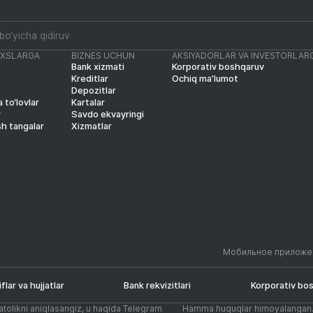
AXSLARGA
BIZNES UCHUN
AKSIYADORLAR VA INVESTORLAR
Bank xizmati
Korporativ boshqaruv
Kreditlar
Ochiq ma’lumot
Depozitlar
 to‘lovlar
Kartalar
r
Savdo ekvayringi
sh tangalar
Xizmatlar
Мобильное приложе
iflar va hujjatlar
Bank rekvizitlari
Korporativ bo
atolikni aniqlasangiz, u haqida Telegram
Hamma huquqlar himoyalangan