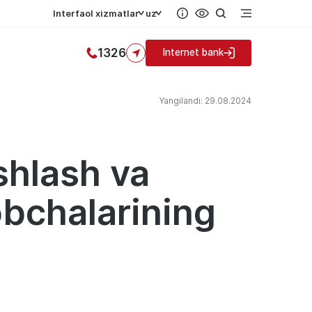
Interfaol xizmatlar
uz
1326
Internet bank
Yangilandi: 29.08.2024
shlash va
obchalarining