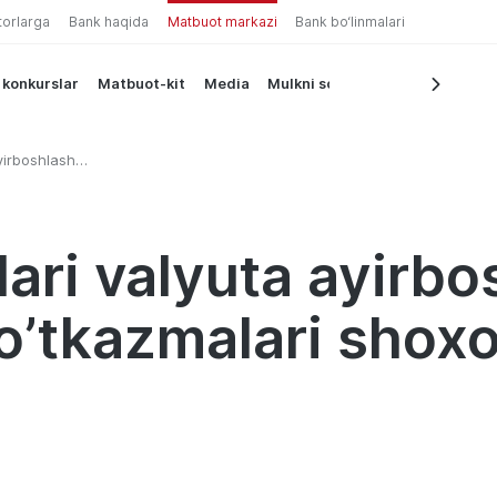
torlarga
Bank haqida
Matbuot markazi
Bank bo‘linmalari
 konkurslar
Matbuot-kit
Media
Mulkni sotish
yirboshlash
ri
vali
ari valyuta ayirbo
 o’tkazmalari shox