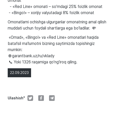
omonat
- «Red Line» omonati – so'mdagi 25% foizlik omonat
- «Bingo!» – xorijiy valyutadagi 8% foizlik omonat
Omonatlarni ochishga ulgurganlar omonatning amal qilish
muddati uchun foydali shartlarga ega bo'ladilar. 💸
«Omad», «Bingo!» va «Red Line» omonatlari haqida
batafsil ma'lumotni bizning saytimizda topishingiz
mumkin:
🌐 garantbank.uz/ru/vklady
📞 Yoki 1326 raqamiga qo'ng'iroq qiling.
22.09.2023
Ulashish"