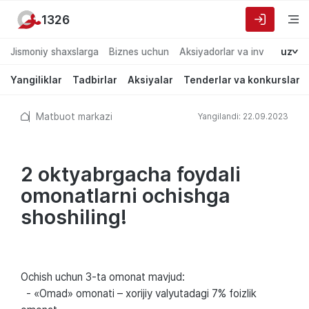
1326
Jismoniy shaxslarga
Biznes uchun
Aksiyadorlar va investorlarg
uz
Yangiliklar
Tadbirlar
Aksiyalar
Tenderlar va konkurslar
Matbuot markazi
Yangilandi: 22.09.2023
2 oktyabrgacha foydali
omonatlarni ochishga
shoshiling!
Ochish uchun 3-ta omonat mavjud:
- «Omad» omonati – xorijiy valyutadagi 7% foizlik