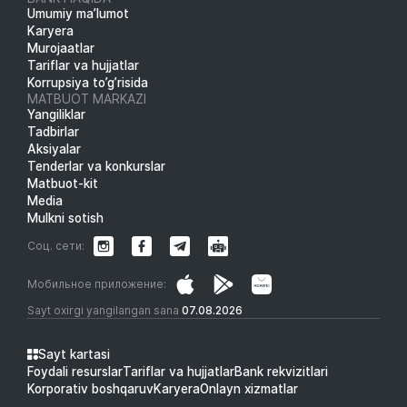
Umumiy ma’lumot
Karyera
Murojaatlar
Tariflar va hujjatlar
Korrupsiya to’g’risida
MATBUOT MARKAZI
Yangiliklar
Tadbirlar
Aksiyalar
Tenderlar va konkurslar
Matbuot-kit
Media
Mulkni sotish
Соц. сети:
Мобильное приложение:
Sayt oxirgi yangilangan sana
07.08.2026
Sayt kartasi
Foydali resurslar
Tariflar va hujjatlar
Bank rekvizitlari
Korporativ boshqaruv
Karyera
Onlayn xizmatlar