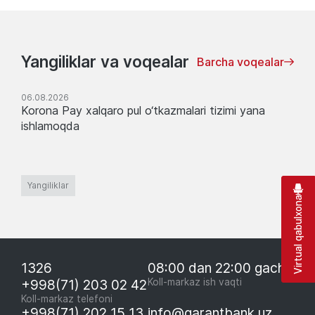
Yangiliklar va voqealar
Barcha voqealar
06.08.2026
Korona Pay xalqaro pul o‘tkazmalari tizimi yana
ishlamoqda
Yangiliklar
Virtual qabulxona
1326
08:00 dan 22:00 gacha
+998(71) 203 02 42
Koll-markaz ish vaqti
Koll-markaz telefoni
+998(71) 202 15 13
info@garantbank.uz