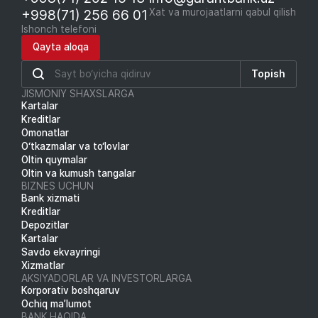
+998(71) 256 66 01
Xat va murojaatlarni qabul qilish
Ishonch telefoni
Qayta aloqa
Topish
JISMONIY SHAXSLARGA
Kartalar
Kreditlar
Omonatlar
O‘tkazmalar va to‘lovlar
Oltin quymalar
Oltin va kumush tangalar
BIZNES UCHUN
Bank xizmati
Kreditlar
Depozitlar
Kartalar
Savdo ekvayringi
Xizmatlar
AKSIYADORLAR VA INVESTORLARGA
Korporativ boshqaruv
Ochiq ma’lumot
BANK HAQIDA