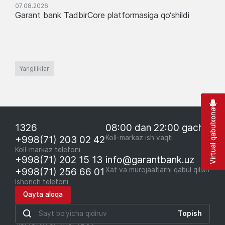
07.08.2026
Garant bank TadbirCore platformasiga qo‘shildi
Yangiliklar
Virtual qabulxona
1326
08:00 dan 22:00 gacha
+998(71) 203 02 42
Koll-markaz ish vaqti
Koll-markaz telefoni
+998(71) 202 15 13
info@garantbank.uz
+998(71) 256 66 01
Xat va murojaatlarni qabul qilish
Ishonch telefoni
Qayta aloqa
Topish