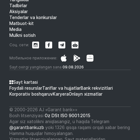
Tadbirlar
Aksiyalar
Tenderlar va konkurslar
Matbuot-kit
Media
Mulkni sotish
Соц. сети:
Мобильное приложение:
Sayt oxirgi yangilangan sana
09.08.2026
Sayt kartasi
Foydali resurslar
Tariflar va hujjatlar
Bank rekvizitlari
Korporativ boshqaruv
Karyera
Onlayn xizmatlar
© 2000-2026 АJ «Garant bank»»
Bosh litsenziyasi
Oz DSt ISO 9001:2015
Agar siz xatolikni aniqlasangiz, u haqida Telegram
@garantbankuzb
yoki 1326 qisqa raqami orqali xabar bering
Hamma huquqlar himoyalangan.
Xizmatlar litsenziyalangan. Sayt materiallaridan