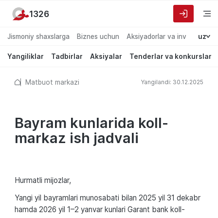
1326
Jismoniy shaxslarga
Biznes uchun
Aksiyadorlar va investorlarg
uz
Yangiliklar
Tadbirlar
Aksiyalar
Tenderlar va konkurslar
Matbuot markazi
Yangilandi: 30.12.2025
Bayram kunlarida koll-
markaz ish jadvali
Hurmatli mijozlar,
Yangi yil bayramlari munosabati bilan 2025 yil 31 dekabr
hamda 2026 yil 1–2 yanvar kunlari Garant bank koll-