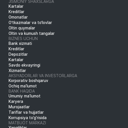
JISMONIY SHAXSLARGA
Kartalar
Kreditlar
Omonatlar
O‘tkazmalar va to‘lovlar
Oltin quymalar
Oltin va kumush tangalar
BIZNES UCHUN
Bank xizmati
Kreditlar
Depozitlar
Kartalar
Savdo ekvayringi
Xizmatlar
AKSIYADORLAR VA INVESTORLARGA
Korporativ boshqaruv
Ochiq ma’lumot
BANK HAQIDA
Umumiy ma’lumot
Karyera
Murojaatlar
Tariflar va hujjatlar
Korrupsiya to’g’risida
MATBUOT MARKAZI
Yangiliklar