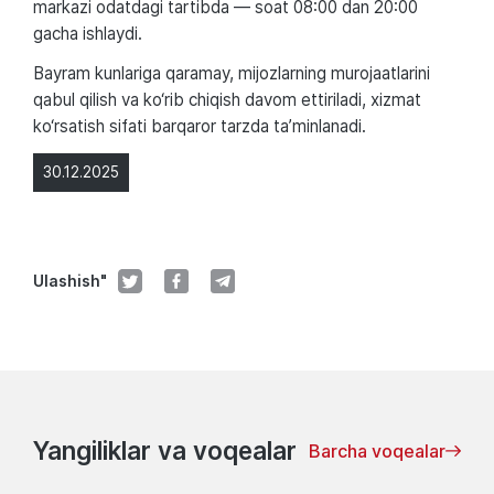
markazi odatdagi tartibda — soat 08:00 dan 20:00
gacha ishlaydi.
Bayram kunlariga qaramay, mijozlarning murojaatlarini
qabul qilish va ko‘rib chiqish davom ettiriladi, xizmat
ko‘rsatish sifati barqaror tarzda ta’minlanadi.
30.12.2025
Ulashish"
Yangiliklar va voqealar
Barcha voqealar