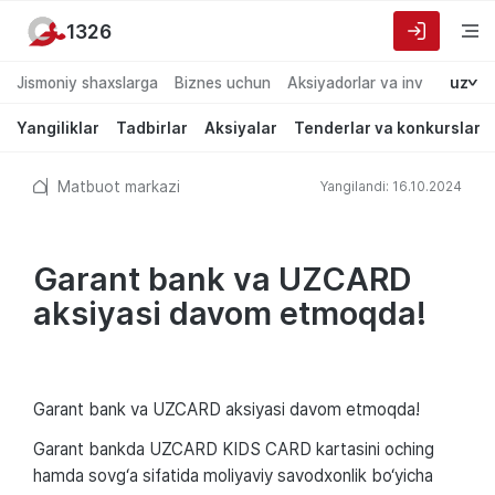
1326
Jismoniy shaxslarga
Biznes uchun
Aksiyadorlar va investorlarg
uz
Yangiliklar
Tadbirlar
Aksiyalar
Tenderlar va konkurslar
Matbuot markazi
Yangilandi: 16.10.2024
Garant bank va UZCARD
aksiyasi davom etmoqda!
Garant bank va UZCARD aksiyasi davom etmoqda!
Garant bankda UZCARD KIDS CARD kartasini oching
hamda sovg‘a sifatida moliyaviy savodxonlik bo‘yicha