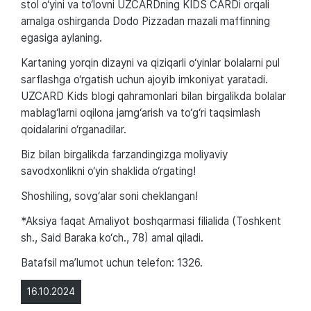
stol o‘yini va to‘lovni UZCARDning KIDS CARDi orqali
amalga oshirganda Dodo Pizzadan mazali maffinning
egasiga aylaning.
Kartaning yorqin dizayni va qiziqarli o‘yinlar bolalarni pul
sarflashga o‘rgatish uchun ajoyib imkoniyat yaratadi.
UZCARD Kids blogi qahramonlari bilan birgalikda bolalar
mablag‘larni oqilona jamg‘arish va to‘g‘ri taqsimlash
qoidalarini o‘rganadilar.
Biz bilan birgalikda farzandingizga moliyaviy
savodxonlikni o‘yin shaklida o‘rgating!
Shoshiling, sovg‘alar soni cheklangan!
*Aksiya faqat Amaliyot boshqarmasi filialida (Toshkent
sh., Said Baraka ko‘ch., 78) amal qiladi.
Batafsil maʼlumot uchun telefon: 1326.
16.10.2024