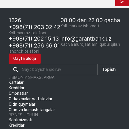
1326
08:00 dan 22:00 gacha
+998(71) 203 02 42
Koll-markaz ish vaqti
Koll-markaz telefoni
+998(71) 202 15 13
info@garantbank.uz
+998(71) 256 66 01
Xat va murojaatlarni qabul qilish
Ishonch telefoni
Qayta aloqa
Topish
JISMONIY SHAXSLARGA
Kartalar
Kreditlar
Omonatlar
O‘tkazmalar va to‘lovlar
Oltin quymalar
Oltin va kumush tangalar
BIZNES UCHUN
Bank xizmati
Kreditlar