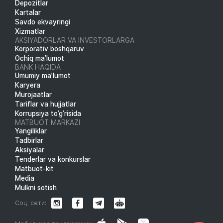
Depozitlar
Kartalar
Savdo ekvayringi
Xizmatlar
AKSIYADORLAR VA INVESTORLARGA
Korporativ boshqaruv
Ochiq ma’lumot
BANK HAQIDA
Umumiy ma’lumot
Karyera
Murojaatlar
Tariflar va hujjatlar
Korrupsiya to’g’risida
MATBUOT MARKAZI
Yangiliklar
Tadbirlar
Aksiyalar
Tenderlar va konkurslar
Matbuot-kit
Media
Mulkni sotish
Соц. сети: