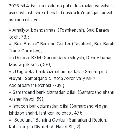
2026-yil 4-iyul kuni xalqaro pul o’tkazmalari va valyuta
ayirboshlash shoxobchalari quyida ko’rsatilgan jadval
asosida ishlaydi.
• Amaliyot boshqarmasi (Toshkent sh, Said Baraka
ko’ch, 78);
• “Bek-Baraka” Banking Center (Tashkent, Bek Baraka
Trade Complex);
• «Denov» BXM (Surxondaryo viloyati, Denov tumani,
Mustaqillik ko‘ch, 38);
• «Ulug'bek» bank xizmatlari markazi (Samarqand
viloyati, Samarqand t., Xo'ja Axror Valiy MFY,
Adolatparvar ko'chasi 7-uy);
• Samarqand bank xizmatlari ofisi (Samarqand shahri,
Alisher Navoi, 59);
• Ishtixon bank xizmatlari ofisi (Samarqand viloyati,
Ishtixon shahri, Ishtixon ko'chasi, 47);
• “Sogdiana” Banking Center (Samarkand Region,
Kattakurgan District, A. Navoi St., 2);