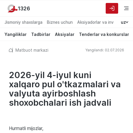
1326
Jismoniy shaxslarga
Biznes uchun
Aksiyadorlar va investorlarg
uz
Yangiliklar
Tadbirlar
Aksiyalar
Tenderlar va konkurslar
Matbuot markazi
Yangilandi: 02.07.2026
2026-yil 4-iyul kuni
xalqaro pul o'tkazmalari va
valyuta ayirboshlash
shoxobchalari ish jadvali
Hurmatli mijozlar,