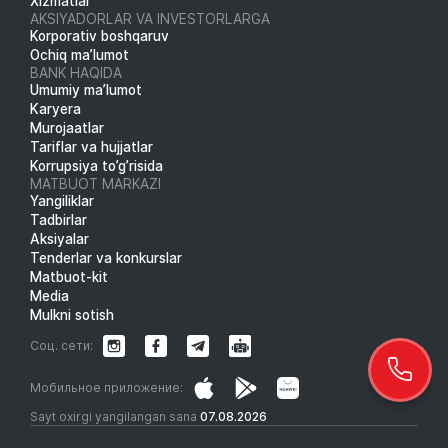
Xizmatlar
AKSIYADORLAR VA INVESTORLARGA
Korporativ boshqaruv
Ochiq ma’lumot
BANK HAQIDA
Umumiy ma’lumot
Karyera
Murojaatlar
Tariflar va hujjatlar
Korrupsiya to’g’risida
MATBUOT MARKAZI
Yangiliklar
Tadbirlar
Aksiyalar
Tenderlar va konkurslar
Matbuot-kit
Media
Mulkni sotish
Соц. сети:
Мобильное приложение:
Sayt oxirgi yangilangan sana
07.08.2026