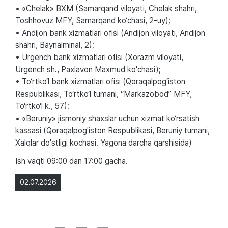
• «Chelak» BXM (Samarqand viloyati, Chelak shahri,
Toshhovuz MFY, Samarqand ko‘chasi, 2-uy);
• Andijon bank xizmatlari ofisi (Andijon viloyati, Andijon
shahri, Baynalminal, 2);
• Urgench bank xizmatlari ofisi (Xorazm viloyati,
Urgench sh., Paxlavon Maxmud ko'chasi);
• To‘rtko‘l bank xizmatlari ofisi (Qoraqalpog‘iston
Respublikasi, To‘rtko‘l tumani, “Markazobod” MFY,
To‘rtko‘l k., 57);
• «Beruniy» jismoniy shaxslar uchun xizmat ko‘rsatish
kassasi (Qoraqalpog'iston Respublikasi, Beruniy tumani,
Xalqlar do'stligi kochasi. Yagona darcha qarshisida)
Ish vaqti 09:00 dan 17:00 gacha.
02.07.2026