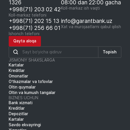
1326
08:00 dan 22:00 gacha
+998(71) 203 02 42
Koll-markaz ish vaqti
Koll-markaz telefoni
+998(71) 202 15 13
info@garantbank.uz
+998(71) 256 66 01
Xat va murojaatlarni qabul qilish
Ishonch telefoni
Qayta aloqa
Topish
JISMONIY SHAXSLARGA
Kartalar
Kreditlar
Omonatlar
O‘tkazmalar va to‘lovlar
Oltin quymalar
Oltin va kumush tangalar
BIZNES UCHUN
Bank xizmati
Kreditlar
Depozitlar
Kartalar
Savdo ekvayringi