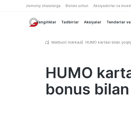
Jismoniy shaxslarga
Biznes uchun
Aksiyadorlar va inves
Yangiliklar
Tadbirlar
Aksiyalar
Tenderlar va
Matbuot markazi
HUMO kartasi bilan yoqilg
to‘lov — bonus bilan
HUMO kartas
bonus bilan