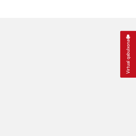
Virtual qabulxona
30.07.2026
29.07.20
 ajratish
2026-yil 1-2-avgust kunlari
"Koron
xalqaro pul o'tkazmalari va
o‘tkaz
valyuta ayirboshlash
to‘xtat
shoxobchalari ish jadvali