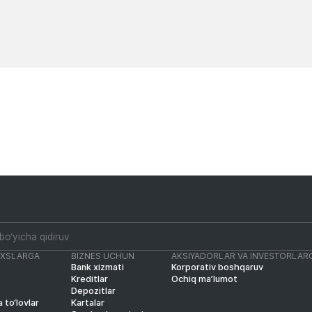
Yangiliklar
Yangiliklar
AXSLARGA
BIZNES UCHUN
AKSIYADORLAR VA INVESTORLAR
Bank xizmati
Korporativ boshqaruv
Kreditlar
Ochiq ma’lumot
Depozitlar
 to‘lovlar
Kartalar