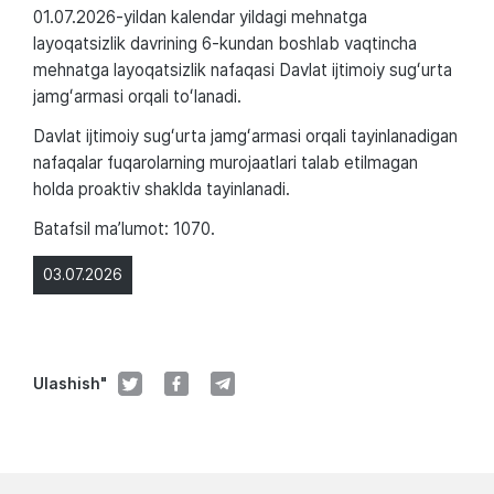
01.07.2026-yildan kalendar yildagi mehnatga
layoqatsizlik davrining 6-kundan boshlab vaqtincha
mehnatga layoqatsizlik nafaqasi Davlat ijtimoiy sugʻurta
jamgʻarmasi orqali toʻlanadi.
Davlat ijtimoiy sugʻurta jamgʻarmasi orqali tayinlanadigan
nafaqalar fuqarolarning murojaatlari talab etilmagan
holda proaktiv shaklda tayinlanadi.
Batafsil maʼlumot: 1070.
03.07.2026
Ulashish"