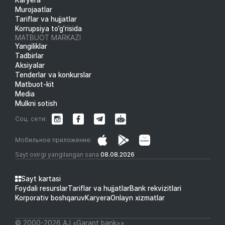
Murojaatlar
Tariflar va hujjatlar
Korrupsiya to’g’risida
MATBUOT MARKAZI
Yangiliklar
Tadbirlar
Aksiyalar
Tenderlar va konkurslar
Matbuot-kit
Media
Mulkni sotish
Соц. сети:
Мобильное приложение:
Sayt oxirgi yangilangan sana
08.08.2026
Sayt kartasi
Foydali resurslar
Tariflar va hujjatlar
Bank rekvizitlari
Korporativ boshqaruv
Karyera
Onlayn xizmatlar
© 2000-2026 АJ «Garant bank»»