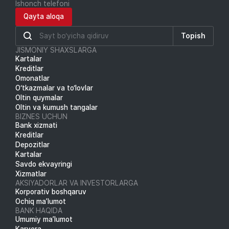
Ishonch telefoni
Qayta aloqa
Topish
JISMONIY SHAXSLARGA
Kartalar
Kreditlar
Omonatlar
O‘tkazmalar va to‘lovlar
Oltin quymalar
Oltin va kumush tangalar
BIZNES UCHUN
Bank xizmati
Kreditlar
Depozitlar
Kartalar
Savdo ekvayringi
Xizmatlar
AKSIYADORLAR VA INVESTORLARGA
Korporativ boshqaruv
Ochiq ma’lumot
BANK HAQIDA
Umumiy ma’lumot
Karyera