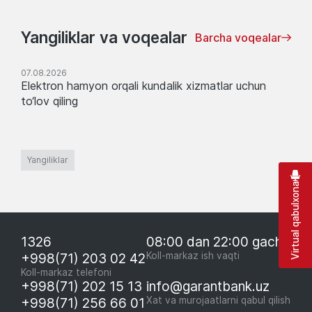
Yangiliklar va voqealar
Barcha voqealar
07.08.2026
Elektron hamyon orqali kundalik xizmatlar uchun
to‘lov qiling
Yangiliklar
Virtual qabulxona
1326
08:00 dan 22:00 gacha
+998(71) 203 02 42
Koll-markaz ish vaqti
Koll-markaz telefoni
+998(71) 202 15 13
info@garantbank.uz
+998(71) 256 66 01
Xat va murojaatlarni qabul qilish