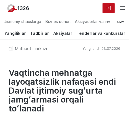
1326
Jismoniy shaxslarga
Biznes uchun
Aksiyadorlar va investorlarg
uz
Yangiliklar
Tadbirlar
Aksiyalar
Tenderlar va konkurslar
Matbuot markazi
Yangilandi: 03.07.2026
Vaqtincha mehnatga
layoqatsizlik nafaqasi endi
Davlat ijtimoiy sugʻurta
jamgʻarmasi orqali
toʻlanadi