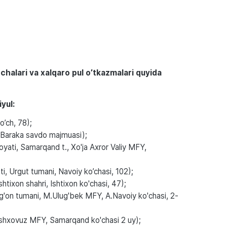
halari va xalqaro pul o’tkazmalari quyida
yul:
’ch, 78);
Baraka savdo majmuasi);
ati, Samarqand t., Xo'ja Axror Valiy MFY,
, Urgut tumani, Navoiy ko’chasi, 102);
htixon shahri, Ishtixon ko'chasi, 47);
'on tumani, M.Ulug'bek MFY, A.Navoiy ko'chasi, 2-
shxovuz MFY, Samarqand ko'chasi 2 uy);