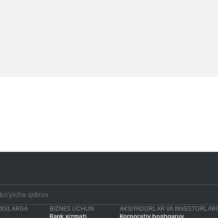
shoxobchalari ish ja
Yangiliklar
Yangiliklar
AXSLARGA
BIZNES UCHUN
AKSIYADORLAR VA INVESTORLAR
Bank xizmati
Korporativ boshqaruv