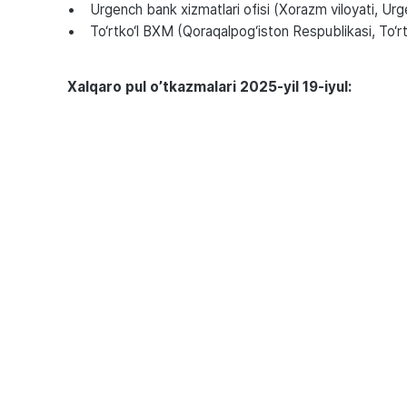
• Urgench bank xizmatlari ofisi (Xorazm viloyati, Ur
• To‘rtko‘l BXM (Qoraqalpog‘iston Respublikasi, To‘rtk
Xalqaro pul o’tkazmalari 2025-yil 19-iyul: