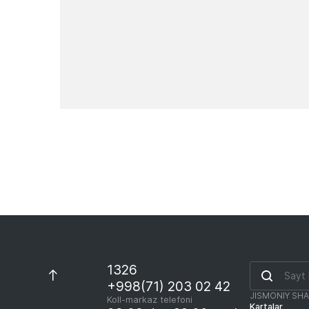
Yangiliklar
1326
+998(71) 203 02 42
JISMONIY SH
Koll-markaz telefoni
Kartalar