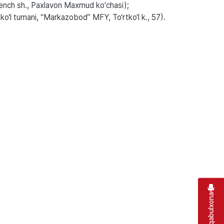
gench sh., Paxlavon Maxmud ko'chasi);
o‘l tumani, “Markazobod” MFY, To‘rtko‘l k., 57).
Virtual qabulxona