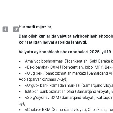
Hurmatli mijozlar,
Dam olish kunlarida valyuta ayirboshlash shoxobc
ko’rsatilgan jadval asosida ishlaydi.
Valyuta ayirboshlash shoxobchalari 2025-yil 19-i
• Amaliyot boshqarmasi (Toshkent sh, Said Baraka ko
• «Bek-baraka» BXM (Toshkent sh, Iqbol MFY, Bek-
• «Ulug'bek» bank xizmatlari markazi (Samarqand viloy
Adolatparvar ko'chasi 7-uy);
• «Urgut» bank xizmatlari markazi (Samarqand viloyati
• Ishtixon bank xizmatlari ofisi (Samarqand viloyati, Is
• «Soʻgʻdiyona» BXM (Samarqand viloyati, Kattaqo'rg
uy);
• «Chelak» BXM (Samarqand viloyati, Chelak sh., To