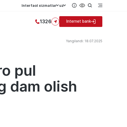
Interfaol xizmatlar
uz
1326
Internet bank
Yangilandi: 18.07.2025
ro pul
g dam olish