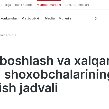
torlarga
Bank haqida
Matbuot markazi
Bank bo‘linmalari
 konkurslar
Matbuot-kit
Media
Mulkni sotish
xalqaro pul
arining dam
li
rboshlash va xalqa
i shoxobchalarinin
ish jadvali