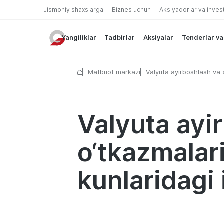
Jismoniy shaxslarga
Biznes uchun
Aksiyadorlar va inves
Yangiliklar
Tadbirlar
Aksiyalar
Tenderlar va
Matbuot markazi
Valyuta ayirboshlash va 
o‘tkazmalari shoxobchal
olish kunlaridagi ish jadva
Valyuta ayi
o‘tkazmalar
kunlaridagi 