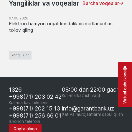
Yangiliklar va voqealar
Barcha voqealar
07.08.2026
Elektron hamyon orqali kundalik xizmatlar uchun
to‘lov qiling
Yangiliklar
Virtual qabulxona
1326
08:00 dan 22:00 gacha
+998(71) 203 02 42
Koll-markaz ish vaqti
Koll-markaz telefoni
+998(71) 202 15 13
info@garantbank.uz
+998(71) 256 66 01
Xat va murojaatlarni qabul qilish
Ishonch telefoni
Qayta aloqa