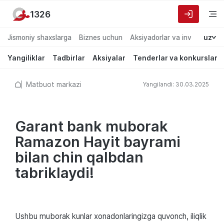
1326
Jismoniy shaxslarga
Biznes uchun
Aksiyadorlar va investorlarg
uz
Yangiliklar
Tadbirlar
Aksiyalar
Tenderlar va konkurslar
Matbuot markazi
Yangilandi: 30.03.2025
Garant bank muborak
Ramazon Hayit bayrami
bilan chin qalbdan
tabriklaydi!
Ushbu muborak kunlar xonadonlaringizga quvonch, iliqlik