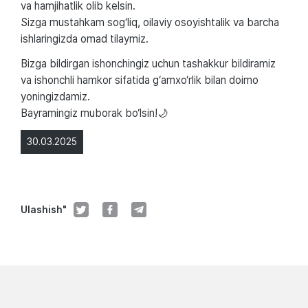
va hamjihatlik olib kelsin.
Sizga mustahkam sog‘liq, oilaviy osoyishtalik va barcha
ishlaringizda omad tilaymiz.
Bizga bildirgan ishonchingiz uchun tashakkur bildiramiz
va ishonchli hamkor sifatida g‘amxo‘rlik bilan doimo
yoningizdamiz.
Bayramingiz muborak bo‘lsin!🌙
30.03.2025
Ulashish"