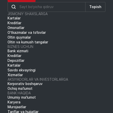
Topish
JISMONIY SHAXSLARGA
Kartalar
Kreditlar
Omonatlar
O‘tkazmalar va to‘lovlar
Oltin quymalar
Oltin va kumush tangalar
BIZNES UCHUN
Bank xizmati
Kreditlar
Depozitlar
Kartalar
Savdo ekvayringi
Xizmatlar
AKSIYADORLAR VA INVESTORLARGA
Korporativ boshqaruv
Ochiq ma’lumot
BANK HAQIDA
Umumiy ma’lumot
Karyera
Murojaatlar
Tariflar va hujjatlar