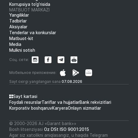
Korrupsiya to’g’risida
MATBUOT MARKAZI
Yangiliklar
Tadbirlar
Aksiyalar
Tenderlar va konkurslar
Matbuot-kit
Media
Mulkni sotish
Соц. сети:
Мобильное приложение:
Sayt oxirgi yangilangan sana
07.08.2026
Sayt kartasi
Foydali resurslar
Tariflar va hujjatlar
Bank rekvizitlari
Korporativ boshqaruv
Karyera
Onlayn xizmatlar
© 2000-2026 АJ «Garant bank»»
Bosh litsenziyasi
Oz DSt ISO 9001:2015
Agar siz xatolikni aniqlasangiz, u haqida Telegram