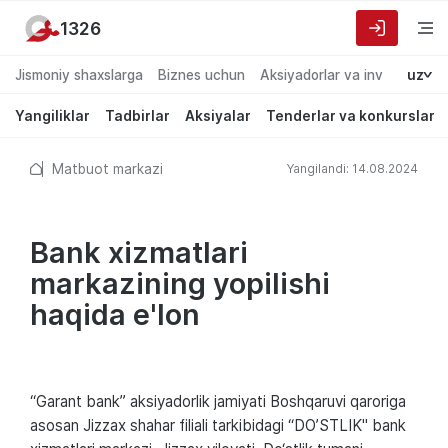
1326
Jismoniy shaxslarga
Biznes uchun
Aksiyadorlar va investorlarg
uz
Yangiliklar
Tadbirlar
Aksiyalar
Tenderlar va konkurslar
Matbuot markazi
Yangilandi: 14.08.2024
Bank xizmatlari
markazining yopilishi
haqida e'lon
“Garant bank” aksiyadorlik jamiyati Boshqaruvi qaroriga
asosan Jizzax shahar filiali tarkibidagi “DO’STLIK" bank