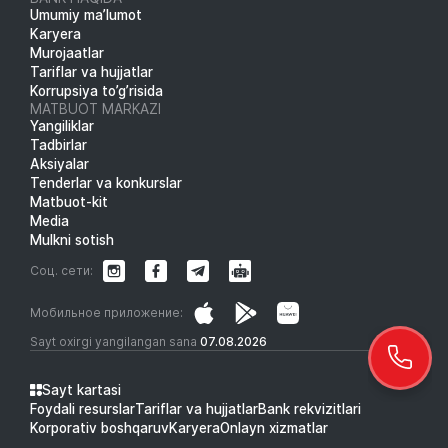
Umumiy ma’lumot
Karyera
Murojaatlar
Tariflar va hujjatlar
Korrupsiya to’g’risida
MATBUOT MARKAZI
Yangiliklar
Tadbirlar
Aksiyalar
Tenderlar va konkurslar
Matbuot-kit
Media
Mulkni sotish
Соц. сети:
Мобильное приложение:
Sayt oxirgi yangilangan sana
07.08.2026
Sayt kartasi
Foydali resurslar
Tariflar va hujjatlar
Bank rekvizitlari
Korporativ boshqaruv
Karyera
Onlayn xizmatlar