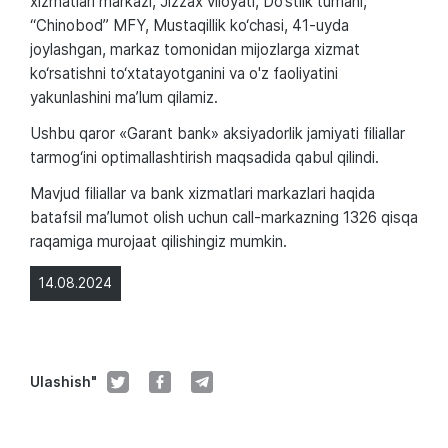
xizmatlari markazi, Jizzax viloyati, Do‘stlik tumani,
“Chinobod” MFY, Mustaqillik ko‘chasi, 41-uyda
joylashgan, markaz tomonidan mijozlarga xizmat
ko‘rsatishni to‘xtatayotganini va o'z faoliyatini
yakunlashini ma’lum qilamiz.
Ushbu qaror «Garant bank» aksiyadorlik jamiyati filiallar
tarmog‘ini optimallashtirish maqsadida qabul qilindi.
Mavjud filiallar va bank xizmatlari markazlari haqida
batafsil ma’lumot olish uchun call-markazning 1326 qisqa
raqamiga murojaat qilishingiz mumkin.
14.08.2024
Ulashish"