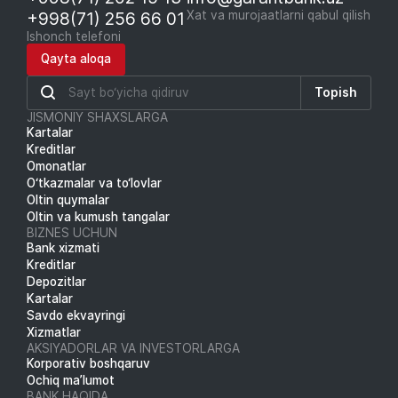
+998(71) 256 66 01
Xat va murojaatlarni qabul qilish
Ishonch telefoni
Qayta aloqa
Topish
JISMONIY SHAXSLARGA
Kartalar
Kreditlar
Omonatlar
O‘tkazmalar va to‘lovlar
Oltin quymalar
Oltin va kumush tangalar
BIZNES UCHUN
Bank xizmati
Kreditlar
Depozitlar
Kartalar
Savdo ekvayringi
Xizmatlar
AKSIYADORLAR VA INVESTORLARGA
Korporativ boshqaruv
Ochiq ma’lumot
BANK HAQIDA