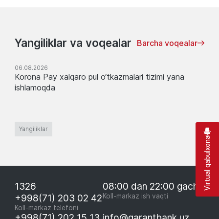
Yangiliklar va voqealar
Barcha voqealar
06.08.2026
Korona Pay xalqaro pul o‘tkazmalari tizimi yana
ishlamoqda
Yangiliklar
Virtual qabulxona
1326
08:00 dan 22:00 gacha
+998(71) 203 02 42
Koll-markaz ish vaqti
Koll-markaz telefoni
+998(71) 202 15 13
info@garantbank.uz