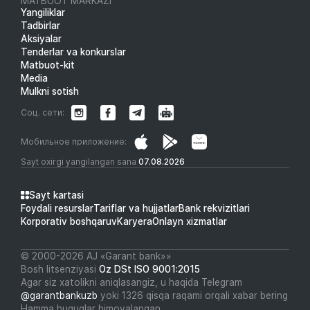
MATBUOT MARKAZI
Yangiliklar
Tadbirlar
Aksiyalar
Tenderlar va konkurslar
Matbuot-kit
Media
Mulkni sotish
Соц. сети:
Мобильное приложение:
Sayt oxirgi yangilangan sana
07.08.2026
Sayt kartasi
Foydali resurslar
Tariflar va hujjatlar
Bank rekvizitlari
Korporativ boshqaruv
Karyera
Onlayn xizmatlar
© 2000-2026 АJ «Garant bank»»
Bosh litsenziyasi
Oz DSt ISO 9001:2015
Agar siz xatolikni aniqlasangiz, u haqida Telegram
@garantbankuzb
yoki 1326 qisqa raqami orqali xabar bering
Hamma huquqlar himoyalangan.