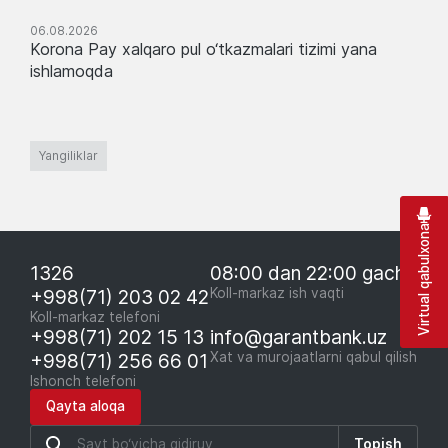
06.08.2026
Korona Pay xalqaro pul o‘tkazmalari tizimi yana
ishlamoqda
Yangiliklar
Virtual qabulxona
1326
08:00 dan 22:00 gacha
+998(71) 203 02 42
Koll-markaz ish vaqti
Koll-markaz telefoni
+998(71) 202 15 13
info@garantbank.uz
+998(71) 256 66 01
Xat va murojaatlarni qabul qilish
Ishonch telefoni
Qayta aloqa
Topish