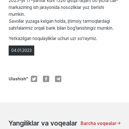
2023-yil 17-yanvar kuni 1326 qisqa raqam bo'yicha сall-
markazining ish jarayonida nosozliklar yuz berishi
mumkin.
Savollar yuzaga kelgan holda, ijtimoiy tarmoqlardagi
sahifalarimiz orqali bank bilan bog'lanishingiz mumkin.
Yetkazilgan noqulayliklar uchun uzr so'raymiz.
04.01.2023
Ulashish"
Yangiliklar va voqealar
Barcha voqealar