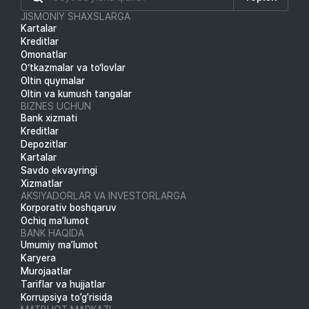
JISMONIY SHAXSLARGA
Kartalar
Kreditlar
Omonatlar
O‘tkazmalar va to‘lovlar
Oltin quymalar
Oltin va kumush tangalar
BIZNES UCHUN
Bank xizmati
Kreditlar
Depozitlar
Kartalar
Savdo ekvayringi
Xizmatlar
AKSIYADORLAR VA INVESTORLARGA
Korporativ boshqaruv
Ochiq ma’lumot
BANK HAQIDA
Umumiy ma’lumot
Karyera
Murojaatlar
Tariflar va hujjatlar
Korrupsiya to’g’risida