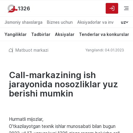
1326
Jismoniy shaxslarga
Biznes uchun
Aksiyadorlar va investorlarg
uz
Yangiliklar
Tadbirlar
Aksiyalar
Tenderlar va konkurslar
Matbuot markazi
Yangilandi: 04.01.2023
Call-markazining ish
jarayonida nosozliklar yuz
berishi mumkin
Hurmatli mijozlar,
O’tkazilayotgan texnik ishlar munosabati bilan bugun