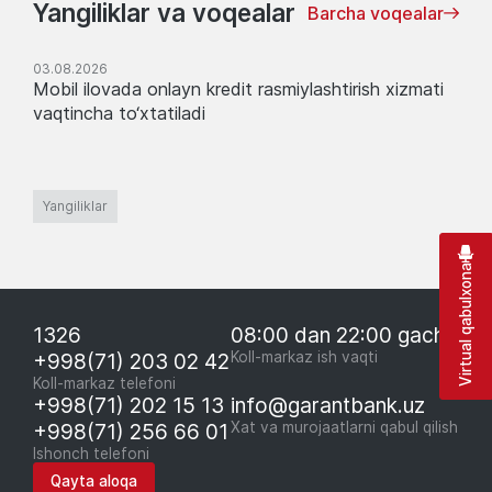
Yangiliklar va voqealar
Barcha voqealar
03.08.2026
Mobil ilovada onlayn kredit rasmiylashtirish xizmati
vaqtincha to‘xtatiladi
Yangiliklar
Virtual qabulxona
1326
08:00 dan 22:00 gacha
+998(71) 203 02 42
Koll-markaz ish vaqti
Koll-markaz telefoni
+998(71) 202 15 13
info@garantbank.uz
+998(71) 256 66 01
Xat va murojaatlarni qabul qilish
Ishonch telefoni
Qayta aloqa