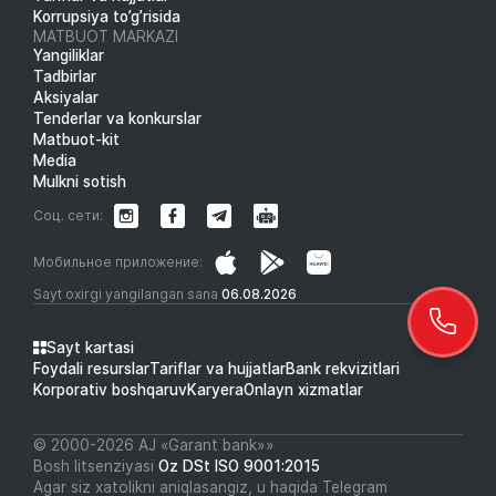
Korrupsiya to’g’risida
MATBUOT MARKAZI
Yangiliklar
Tadbirlar
Aksiyalar
Tenderlar va konkurslar
Matbuot-kit
Media
Mulkni sotish
Соц. сети:
Мобильное приложение:
Sayt oxirgi yangilangan sana
06.08.2026
Sayt kartasi
Foydali resurslar
Tariflar va hujjatlar
Bank rekvizitlari
Korporativ boshqaruv
Karyera
Onlayn xizmatlar
© 2000-2026 АJ «Garant bank»»
Bosh litsenziyasi
Oz DSt ISO 9001:2015
Agar siz xatolikni aniqlasangiz, u haqida Telegram