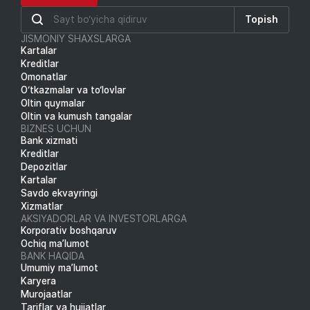
Topish
JISMONIY SHAXSLARGA
Kartalar
Kreditlar
Omonatlar
O‘tkazmalar va to‘lovlar
Oltin quymalar
Oltin va kumush tangalar
BIZNES UCHUN
Bank xizmati
Kreditlar
Depozitlar
Kartalar
Savdo ekvayringi
Xizmatlar
AKSIYADORLAR VA INVESTORLARGA
Korporativ boshqaruv
Ochiq ma’lumot
BANK HAQIDA
Umumiy ma’lumot
Karyera
Murojaatlar
Tariflar va hujjatlar