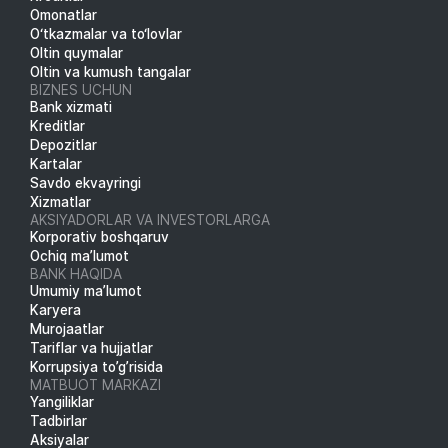
Omonatlar
O‘tkazmalar va to‘lovlar
Oltin quymalar
Oltin va kumush tangalar
BIZNES UCHUN
Bank xizmati
Kreditlar
Depozitlar
Kartalar
Savdo ekvayringi
Xizmatlar
AKSIYADORLAR VA INVESTORLARGA
Korporativ boshqaruv
Ochiq ma’lumot
BANK HAQIDA
Umumiy ma’lumot
Karyera
Murojaatlar
Tariflar va hujjatlar
Korrupsiya to’g’risida
MATBUOT MARKAZI
Yangiliklar
Tadbirlar
Aksiyalar