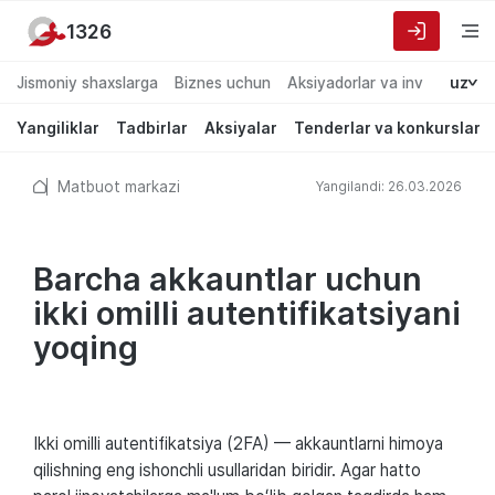
1326
Jismoniy shaxslarga
Biznes uchun
Aksiyadorlar va investorlarg
uz
Yangiliklar
Tadbirlar
Aksiyalar
Tenderlar va konkurslar
Matbuot markazi
Yangilandi: 26.03.2026
Barcha akkauntlar uchun
ikki omilli autеntifikatsiyani
yoqing
Ikki omilli autеntifikatsiya (2FA) — akkauntlarni himoya
qilishning eng ishonchli usullaridan biridir. Agar hatto