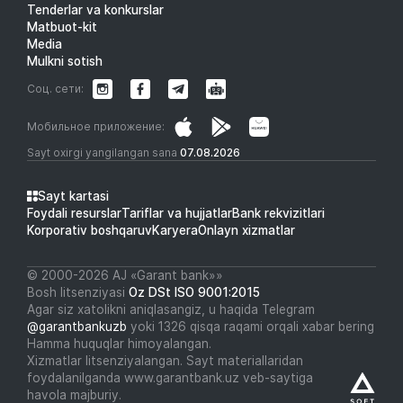
Tenderlar va konkurslar
Matbuot-kit
Media
Mulkni sotish
Соц. сети:
Мобильное приложение:
Sayt oxirgi yangilangan sana
07.08.2026
Sayt kartasi
Foydali resurslar
Tariflar va hujjatlar
Bank rekvizitlari
Korporativ boshqaruv
Karyera
Onlayn xizmatlar
© 2000-2026 АJ «Garant bank»»
Bosh litsenziyasi
Oz DSt ISO 9001:2015
Agar siz xatolikni aniqlasangiz, u haqida Telegram
@garantbankuzb
yoki 1326 qisqa raqami orqali xabar bering
Hamma huquqlar himoyalangan.
Xizmatlar litsenziyalangan. Sayt materiallaridan
foydalanilganda www.garantbank.uz veb-saytiga
havola majburiy.