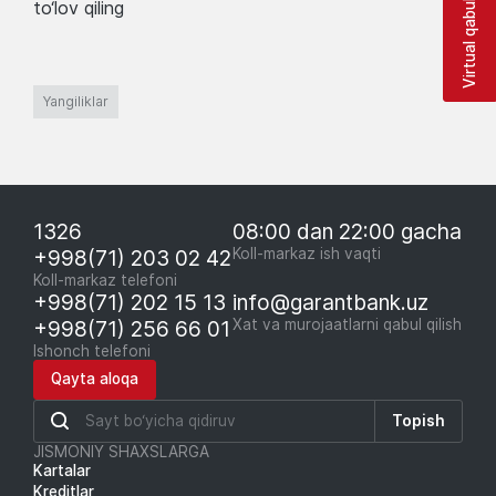
Virtual qabulxona
to‘lov qiling
Yangiliklar
1326
08:00 dan 22:00 gacha
+998(71) 203 02 42
Koll-markaz ish vaqti
Koll-markaz telefoni
+998(71) 202 15 13
info@garantbank.uz
+998(71) 256 66 01
Xat va murojaatlarni qabul qilish
Ishonch telefoni
Qayta aloqa
Topish
JISMONIY SHAXSLARGA
Kartalar
Kreditlar