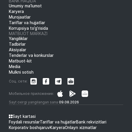
BANK HAQIDA
Umumiy ma’lumot
Karyera
Murojaatlar
Tariflar va hujjatlar
Korrupsiya to’g’risida
MATBUOT MARKAZI
Yangiliklar
Tadbirlar
Aksiyalar
Tenderlar va konkurslar
Matbuot-kit
Media
Mulkni sotish
Соц. сети:
Мобильное приложение:
Sayt oxirgi yangilangan sana
09.08.2026
Sayt kartasi
Foydali resurslar
Tariflar va hujjatlar
Bank rekvizitlari
Korporativ boshqaruv
Karyera
Onlayn xizmatlar