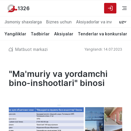
1326
Jismoniy shaxslarga
Biznes uchun
Aksiyadorlar va investorlarg
uz
Yangiliklar
Tadbirlar
Aksiyalar
Tenderlar va konkurslar
Matbuot markazi
Yangilandi: 14.07.2023
"Ma'muriy va yordamchi
bino-inshootlari" binosi