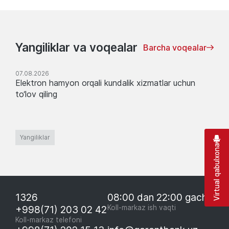
Yangiliklar va voqealar
Barcha voqealar
07.08.2026
Elektron hamyon orqali kundalik xizmatlar uchun
to‘lov qiling
Yangiliklar
Virtual qabulxona
1326
08:00 dan 22:00 gacha
+998(71) 203 02 42
Koll-markaz ish vaqti
Koll-markaz telefoni