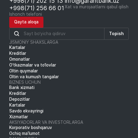
+998(71) 202 15 13
info@garantbank.uz
+998(71) 256 66 01
Xat va murojaatlarni qabul qilish
Ishonch telefoni
Qayta aloqa
Topish
JISMONIY SHAXSLARGA
Kartalar
Kreditlar
Omonatlar
O‘tkazmalar va to‘lovlar
Oltin quymalar
Oltin va kumush tangalar
BIZNES UCHUN
Bank xizmati
Kreditlar
Depozitlar
Kartalar
Savdo ekvayringi
Xizmatlar
AKSIYADORLAR VA INVESTORLARGA
Korporativ boshqaruv
Ochiq ma’lumot