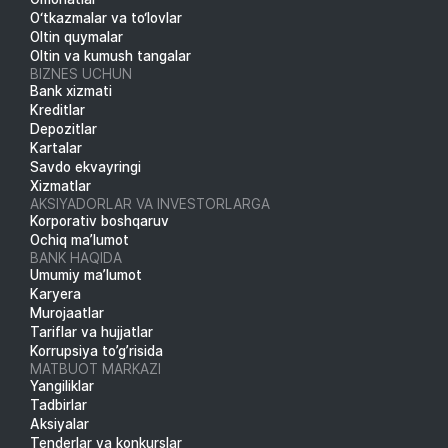
O‘tkazmalar va to‘lovlar
Oltin quymalar
Oltin va kumush tangalar
BIZNES UCHUN
Bank xizmati
Kreditlar
Depozitlar
Kartalar
Savdo ekvayringi
Xizmatlar
AKSIYADORLAR VA INVESTORLARGA
Korporativ boshqaruv
Ochiq ma’lumot
BANK HAQIDA
Umumiy ma’lumot
Karyera
Murojaatlar
Tariflar va hujjatlar
Korrupsiya to’g’risida
MATBUOT MARKAZI
Yangiliklar
Tadbirlar
Aksiyalar
Tenderlar va konkurslar