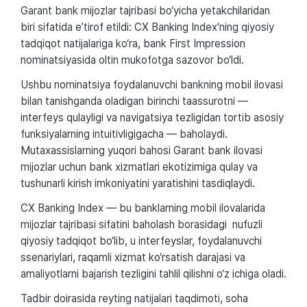
Garant bank mijozlar tajribasi bo‘yicha yetakchilaridan
biri sifatida e’tirof etildi: CX Banking Index'ning qiyosiy
tadqiqot natijalariga ko‘ra, bank First Impression
nominatsiyasida oltin mukofotga sazovor bo‘ldi.
Ushbu nominatsiya foydalanuvchi bankning mobil ilovasi
bilan tanishganda oladigan birinchi taassurotni —
interfeys qulayligi va navigatsiya tezligidan tortib asosiy
funksiyalarning intuitivligigacha — baholaydi.
Mutaxassislarning yuqori bahosi Garant bank ilovasi
mijozlar uchun bank xizmatlari ekotizimiga qulay va
tushunarli kirish imkoniyatini yaratishini tasdiqlaydi.
CX Banking Index — bu banklarning mobil ilovalarida
mijozlar tajribasi sifatini baholash borasidagi nufuzli
qiyosiy tadqiqot bo‘lib, u interfeyslar, foydalanuvchi
ssenariylari, raqamli xizmat ko‘rsatish darajasi va
amaliyotlarni bajarish tezligini tahlil qilishni o‘z ichiga oladi.
Tadbir doirasida reyting natijalari taqdimoti, soha