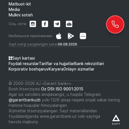
Matbuot-kit
Media
Mulkni sotish
Соц. сети:
Мобильное приложение:
Sayt oxirgi yangilangan sana
09.08.2026
Sayt kartasi
Foydali resurslar
Tariflar va hujjatlar
Bank rekvizitlari
Korporativ boshqaruv
Karyera
Onlayn xizmatlar
© 2000-2026 АJ «Garant bank»»
Bosh litsenziyasi
Oz DSt ISO 9001:2015
Agar siz xatolikni aniqlasangiz, u haqida Telegram
@garantbankuzb
yoki 1326 qisqa raqami orqali xabar bering
Hamma huquqlar himoyalangan.
Xizmatlar litsenziyalangan. Sayt materiallaridan
foydalanilganda www.garantbank.uz veb-saytiga
havola majburiy.