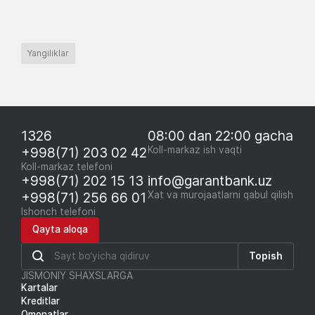
Yangiliklar
1326
08:00 dan 22:00 gacha
+998(71) 203 02 42
Koll-markaz ish vaqti
Koll-markaz telefoni
+998(71) 202 15 13
info@garantbank.uz
+998(71) 256 66 01
Xat va murojaatlarni qabul qilish
Ishonch telefoni
Qayta aloqa
Topish
JISMONIY SHAXSLARGA
Kartalar
Kreditlar
Omonatlar