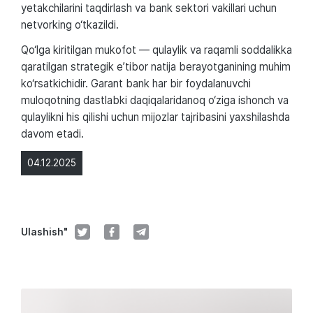
yetakchilarini taqdirlash va bank sektori vakillari uchun
netvorking o‘tkazildi.
Qo‘lga kiritilgan mukofot — qulaylik va raqamli soddalikka
qaratilgan strategik e’tibor natija berayotganining muhim
ko‘rsatkichidir. Garant bank har bir foydalanuvchi
muloqotning dastlabki daqiqalaridanoq o‘ziga ishonch va
qulaylikni his qilishi uchun mijozlar tajribasini yaxshilashda
davom etadi.
04.12.2025
Ulashish"