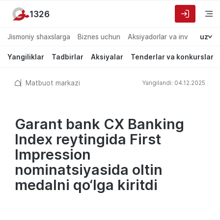
1326
Jismoniy shaxslarga
Biznes uchun
Aksiyadorlar va investorlarg
uz
Yangiliklar
Tadbirlar
Aksiyalar
Tenderlar va konkurslar
Matbuot markazi
Yangilandi: 04.12.2025
Garant bank CX Banking
Index reytingida First
Impression
nominatsiyasida oltin
medalni qo‘lga kiritdi