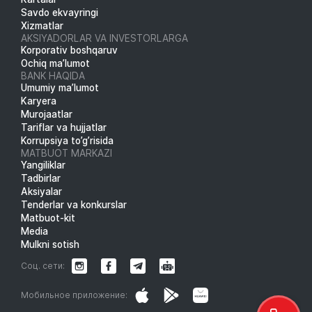
Savdo ekvayringi
Xizmatlar
AKSIYADORLAR VA INVESTORLARGA
Korporativ boshqaruv
Ochiq ma’lumot
BANK HAQIDA
Umumiy ma’lumot
Karyera
Murojaatlar
Tariflar va hujjatlar
Korrupsiya to’g’risida
MATBUOT MARKAZI
Yangiliklar
Tadbirlar
Aksiyalar
Tenderlar va konkurslar
Matbuot-kit
Media
Mulkni sotish
Соц. сети:
Мобильное приложение: