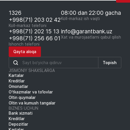
1326
08:00 dan 22:00 gacha
+998(71) 203 02 42
Koll-markaz ish vaqti
Koll-markaz telefoni
+998(71) 202 15 13
info@garantbank.uz
+998(71) 256 66 01
Xat va murojaatlarni qabul qilish
Ishonch telefoni
Qayta aloqa
Topish
JISMONIY SHAXSLARGA
Kartalar
Kreditlar
Omonatlar
O‘tkazmalar va to‘lovlar
Oltin quymalar
Oltin va kumush tangalar
BIZNES UCHUN
Bank xizmati
Kreditlar
Depozitlar
Kartalar