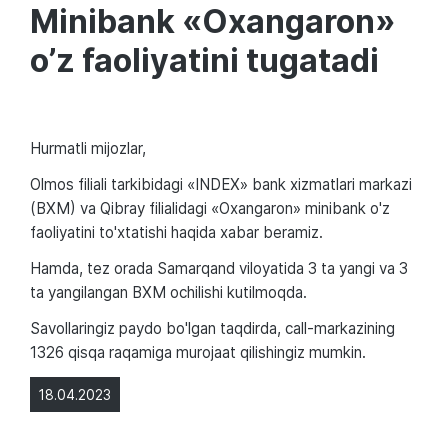
Minibank «Oxangaron»
o’z faoliyatini tugatadi
Hurmatli mijozlar,
Olmos filiali tarkibidagi «INDEX» bank xizmatlari markazi
(BXM) va Qibray filialidagi «Oxangaron» minibank o'z
faoliyatini to'xtatishi haqida xabar beramiz.
Hamda, tez orada Samarqand viloyatida 3 ta yangi va 3
ta yangilangan BXM ochilishi kutilmoqda.
Savollaringiz paydo bo'lgan taqdirda, call-markazining
1326 qisqa raqamiga murojaat qilishingiz mumkin.
18.04.2023