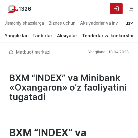
1326
Jismoniy shaxslarga
Biznes uchun
Aksiyadorlar va investorlarg
uz
Yangiliklar
Tadbirlar
Aksiyalar
Tenderlar va konkurslar
Matbuot markazi
Yangilandi: 18.04.2023
BXM “INDEX” va Minibank
«Oxangaron» o’z faoliyatini
tugatadi
BXM “INDEX” va