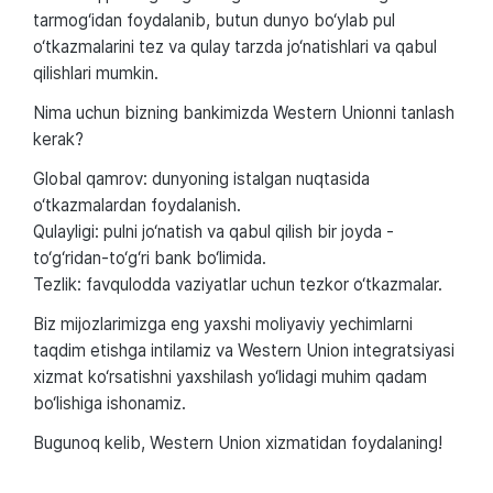
tarmog‘idan foydalanib, butun dunyo bo‘ylab pul
o‘tkazmalarini tez va qulay tarzda jo‘natishlari va qabul
qilishlari mumkin.
Nima uchun bizning bankimizda Western Unionni tanlash
kerak?
Global qamrov: dunyoning istalgan nuqtasida
o‘tkazmalardan foydalanish.
Qulayligi: pulni jo‘natish va qabul qilish bir joyda -
to‘g‘ridan-to‘g‘ri bank bo‘limida.
Tezlik: favqulodda vaziyatlar uchun tezkor o‘tkazmalar.
Biz mijozlarimizga eng yaxshi moliyaviy yechimlarni
taqdim etishga intilamiz va Western Union integratsiyasi
xizmat ko‘rsatishni yaxshilash yo‘lidagi muhim qadam
bo‘lishiga ishonamiz.
Bugunoq kelib, Western Union xizmatidan foydalaning!