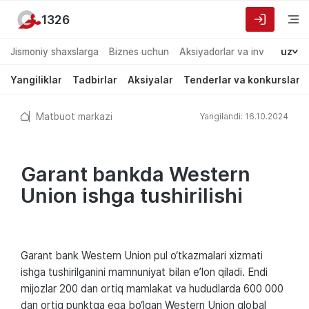
1326
Jismoniy shaxslarga
Biznes uchun
Aksiyadorlar va investorlarg
uz
Yangiliklar
Tadbirlar
Aksiyalar
Tenderlar va konkurslar
Matbuot markazi
Yangilandi: 16.10.2024
Garant bankda Western
Union ishga tushirilishi
Garant bank Western Union pul o‘tkazmalari xizmati
ishga tushirilganini mamnuniyat bilan e’lon qiladi. Endi
mijozlar 200 dan ortiq mamlakat va hududlarda 600 000
dan ortiq punktga ega bo‘lgan Western Union global