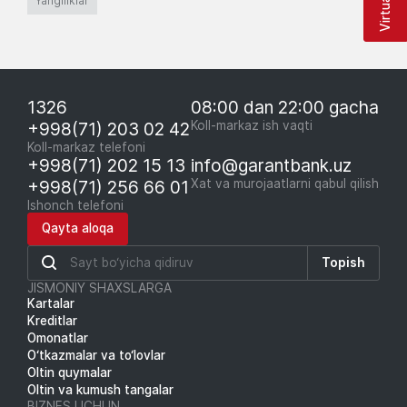
Yangiliklar
1326
08:00 dan 22:00 gacha
+998(71) 203 02 42
Koll-markaz ish vaqti
Koll-markaz telefoni
+998(71) 202 15 13
info@garantbank.uz
+998(71) 256 66 01
Xat va murojaatlarni qabul qilish
Ishonch telefoni
Qayta aloqa
Topish
JISMONIY SHAXSLARGA
Kartalar
Kreditlar
Omonatlar
O‘tkazmalar va to‘lovlar
Oltin quymalar
Oltin va kumush tangalar
BIZNES UCHUN