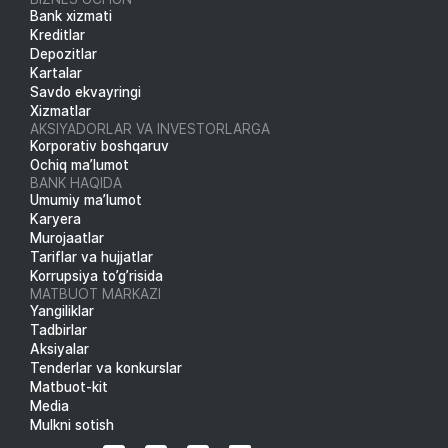
Bank xizmati
Kreditlar
Depozitlar
Kartalar
Savdo ekvayringi
Xizmatlar
AKSIYADORLAR VA INVESTORLARGA
Korporativ boshqaruv
Ochiq ma’lumot
BANK HAQIDA
Umumiy ma’lumot
Karyera
Murojaatlar
Tariflar va hujjatlar
Korrupsiya to’g’risida
MATBUOT MARKAZI
Yangiliklar
Tadbirlar
Aksiyalar
Tenderlar va konkurslar
Matbuot-kit
Media
Mulkni sotish