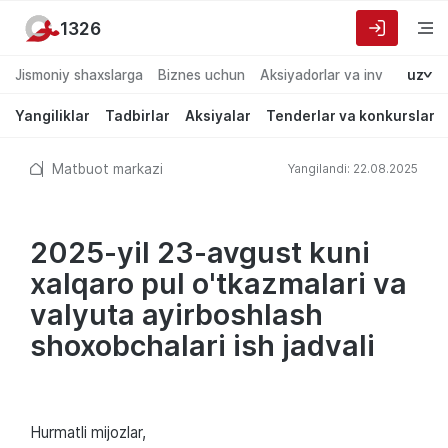
1326
Jismoniy shaxslarga
Biznes uchun
Aksiyadorlar va investorlarg
uz
Yangiliklar
Tadbirlar
Aksiyalar
Tenderlar va konkurslar
Matbuot markazi
Yangilandi: 22.08.2025
2025-yil 23-avgust kuni
xalqaro pul o'tkazmalari va
valyuta ayirboshlash
shoxobchalari ish jadvali
Hurmatli mijozlar,