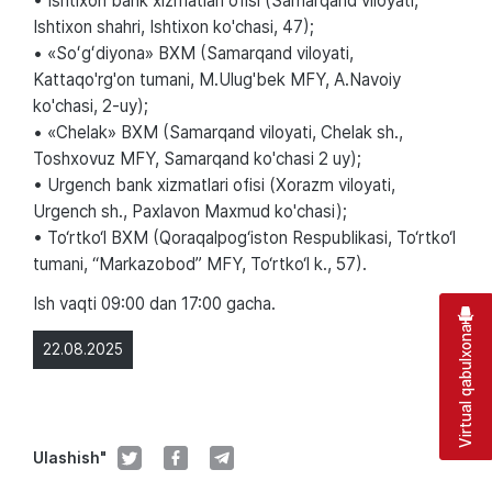
• Ishtixon bank xizmatlari ofisi (Samarqand viloyati,
Ishtixon shahri, Ishtixon ko'chasi, 47);
• «Soʻgʻdiyona» BXM (Samarqand viloyati,
Kattaqo'rg'on tumani, M.Ulug'bek MFY, A.Navoiy
ko'chasi, 2-uy);
• «Chelak» BXM (Samarqand viloyati, Chelak sh.,
Toshxovuz MFY, Samarqand ko'chasi 2 uy);
• Urgench bank xizmatlari ofisi (Xorazm viloyati,
Urgench sh., Paxlavon Maxmud ko'chasi);
• To‘rtko‘l BXM (Qoraqalpog‘iston Respublikasi, To‘rtko‘l
tumani, “Markazobod” MFY, To‘rtko‘l k., 57).
Ish vaqti 09:00 dan 17:00 gacha.
Virtual qabulxona
22.08.2025
Ulashish"