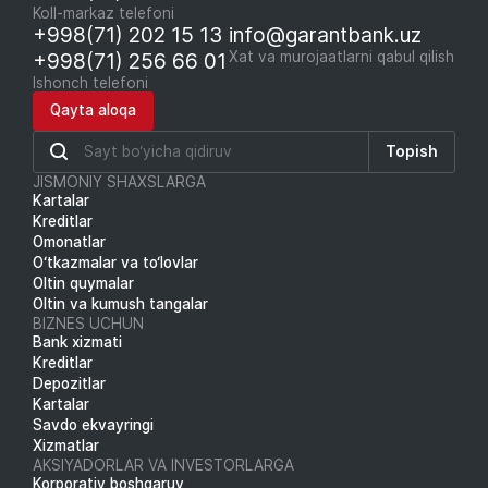
Koll-markaz telefoni
+998(71) 202 15 13
info@garantbank.uz
+998(71) 256 66 01
Xat va murojaatlarni qabul qilish
Ishonch telefoni
Qayta aloqa
Topish
JISMONIY SHAXSLARGA
Kartalar
Kreditlar
Omonatlar
O‘tkazmalar va to‘lovlar
Oltin quymalar
Oltin va kumush tangalar
BIZNES UCHUN
Bank xizmati
Kreditlar
Depozitlar
Kartalar
Savdo ekvayringi
Xizmatlar
AKSIYADORLAR VA INVESTORLARGA
Korporativ boshqaruv