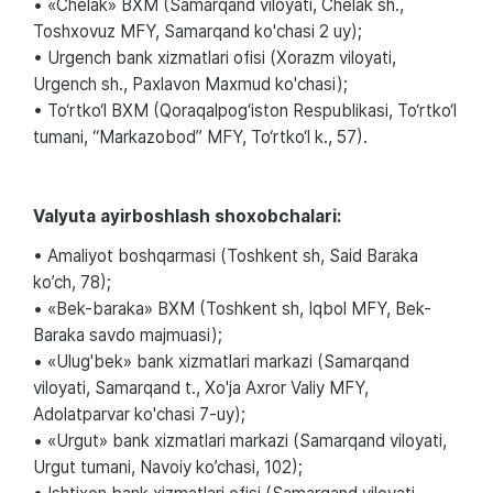
• «Chelak» BXM (Samarqand viloyati, Chelak sh.,
Toshxovuz MFY, Samarqand ko'chasi 2 uy);
• Urgench bank xizmatlari ofisi (Xorazm viloyati,
Urgench sh., Paxlavon Maxmud ko'chasi);
• To‘rtko‘l BXM (Qoraqalpog‘iston Respublikasi, To‘rtko‘l
tumani, “Markazobod” MFY, To‘rtko‘l k., 57).
Valyuta ayirboshlash shoxobchalari:
• Amaliyot boshqarmasi (Toshkent sh, Said Baraka
ko’ch, 78);
• «Bek-baraka» BXM (Toshkent sh, Iqbol MFY, Bek-
Baraka savdo majmuasi);
• «Ulug'bek» bank xizmatlari markazi (Samarqand
viloyati, Samarqand t., Xo'ja Axror Valiy MFY,
Adolatparvar ko'chasi 7-uy);
• «Urgut» bank xizmatlari markazi (Samarqand viloyati,
Urgut tumani, Navoiy ko’chasi, 102);