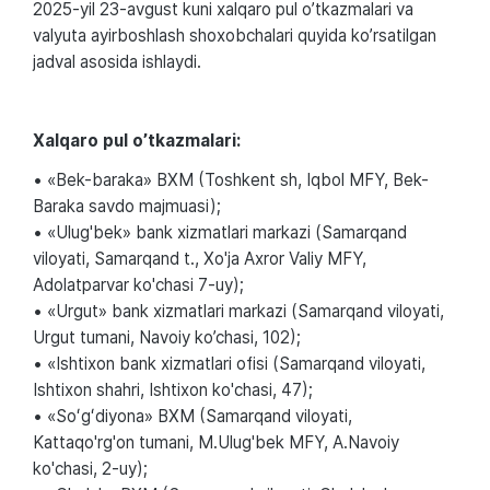
2025-yil 23-avgust kuni xalqaro pul o’tkazmalari va
valyuta ayirboshlash shoxobchalari quyida ko’rsatilgan
jadval asosida ishlaydi.
Xalqaro pul o’tkazmalari:
• «Bek-baraka» BXM (Toshkent sh, Iqbol MFY, Bek-
Baraka savdo majmuasi);
• «Ulug'bek» bank xizmatlari markazi (Samarqand
viloyati, Samarqand t., Xo'ja Axror Valiy MFY,
Adolatparvar ko'chasi 7-uy);
• «Urgut» bank xizmatlari markazi (Samarqand viloyati,
Urgut tumani, Navoiy ko’chasi, 102);
• «Ishtixon bank xizmatlari ofisi (Samarqand viloyati,
Ishtixon shahri, Ishtixon ko'chasi, 47);
• «Soʻgʻdiyona» BXM (Samarqand viloyati,
Kattaqo'rg'on tumani, M.Ulug'bek MFY, A.Navoiy
ko'chasi, 2-uy);