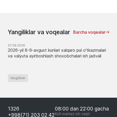
Yangiliklar va voqealar
Barcha voqealar
07.08.2026
2026-yil 8-9-avgust kunlari xalqaro pul o'tkazmalari
va valyuta ayirboshlash shoxobchalari ish jadvali
Yangiliklar
1326
08:00 dan 22:00 gacha
+998(71) 203 02 42
Koll-markaz ish vaqti