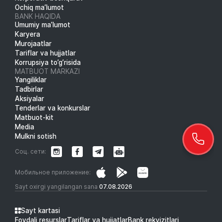
Ochiq ma’lumot
BANK HAQIDA
Umumiy ma’lumot
Karyera
Murojaatlar
Tariflar va hujjatlar
Korrupsiya to’g’risida
MATBUOT MARKAZI
Yangiliklar
Tadbirlar
Aksiyalar
Tenderlar va konkurslar
Matbuot-kit
Media
Mulkni sotish
Соц. сети:
Мобильное приложение:
Sayt oxirgi yangilangan sana
07.08.2026
Sayt kartasi
Foydali resurslar
Tariflar va hujjatlar
Bank rekvizitlari