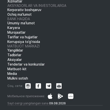
Xizmatlar
AKSIYADORLAR VA INVESTORLARGA
Korporativ boshqaruv
Ochiq ma’lumot
BANK HAQIDA
Umumiy ma’lumot
Karyera
Murojaatlar
Tariflar va hujjatlar
Korrupsiya to’g’risida
MATBUOT MARKAZI
Yangiliklar
Tadbirlar
Aksiyalar
Tenderlar va konkurslar
Matbuot-kit
Media
Mulkni sotish
Соц. сети:
Мобильное приложение:
Sayt oxirgi yangilangan sana
09.08.2026