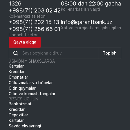
1326
08:00 dan 22:00 gacha
+998(71) 203 02 42
Koll-markaz ish vaqti
Koll-markaz telefoni
+998(71) 202 15 13
info@garantbank.uz
+998(71) 256 66 01
Xat va murojaatlarni qabul qilish
Ishonch telefoni
Qayta aloqa
Topish
JISMONIY SHAXSLARGA
Kartalar
Kreditlar
Omonatlar
O‘tkazmalar va to‘lovlar
Oltin quymalar
Oltin va kumush tangalar
BIZNES UCHUN
Bank xizmati
Kreditlar
Depozitlar
Kartalar
Savdo ekvayringi