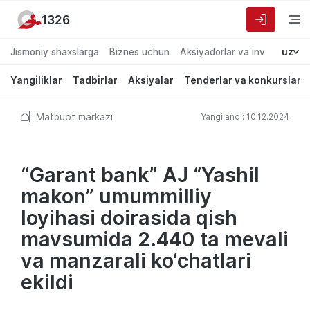
1326
Jismoniy shaxslarga
Biznes uchun
Aksiyadorlar va investorlarg
uz
Yangiliklar
Tadbirlar
Aksiyalar
Tenderlar va konkurslar
Matbuot markazi
Yangilandi: 10.12.2024
“Garant bank” AJ “Yashil
makon” umummilliy
loyihasi doirasida qish
mavsumida 2.440 ta mevali
va manzarali ko‘chatlari
ekildi